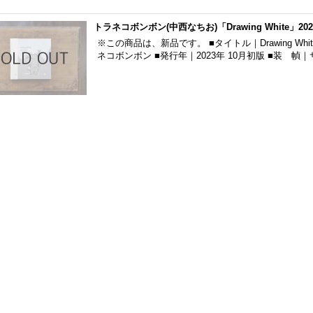
トラネコボンボン(中西なちお)「Drawing White」20
※この商品は、新品です。 ■タイトル｜Drawing W
ネコボンボン ■発行年｜2023年 10月初版 ■装 幀