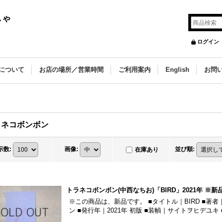
しゃ
ログイン
について
お店の場所／営業時間
ご利用案内
English
お問
ラネコボンボン
示数
:
画像
:
並び順
:
在庫あり
トラネコボンボン(中西なちお)「BIRD」2021年 ※新
※この商品は、新品です。 ■タイトル｜BIRD ■
ン ■発行年｜2021年 初版 ■装幀｜サイトヲヒデユキ