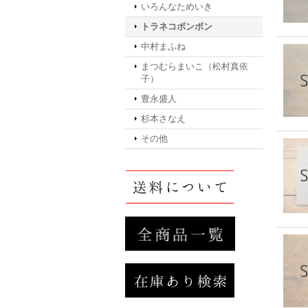
いろんなためいき
トラネコボンボン
中村まふね
まつむらまいこ（松村真依
子）
豊永盛人
杉本さなえ
その他