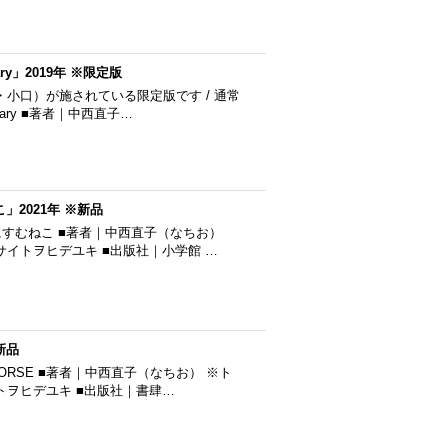
ary」2019年 ※限定版
小口）が施されている限定版です / 通常
onary ■著者｜中西直子…
2021年 ※新品
にすむねこ ■著者｜中西直子（なちお）
｜サイトヲヒデユキ ■出版社｜小学館 …
新品
ORSE ■著者｜中西直子（なちお） ※ト
イトヲヒデユキ ■出版社｜書肆…