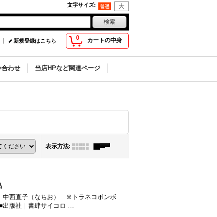
文字サイズ
:
0
カートの中身
新規登録はこちら
い合わせ
当店HPなど関連ページ
表示方法
:
品
著者｜中西直子（なちお） ※トラネコボンボ
 ■出版社｜書肆サイコロ …