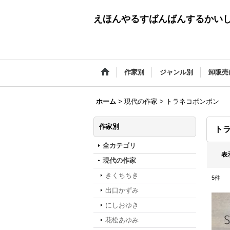
えほんやるすばんばんするかい
作家別
ジャンル別
卸販売
ホーム
>
現代の作家
>
トラネコボンボン
作家別
ト
全カテゴリ
表
現代の作家
きくちちき
5
件
出口かずみ
にしおゆき
花松あゆみ