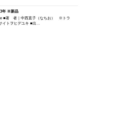
23年 ※新品
hite ■著 者｜中西直子（なちお） ※トラ
｜サイトヲヒデユキ ■出…