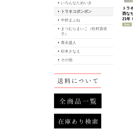
いろんなためいき
トラ
トラネコボンボン
西なち
21年
中村まふね
まつむらまいこ（松村真依
子）
豊永盛人
杉本さなえ
その他