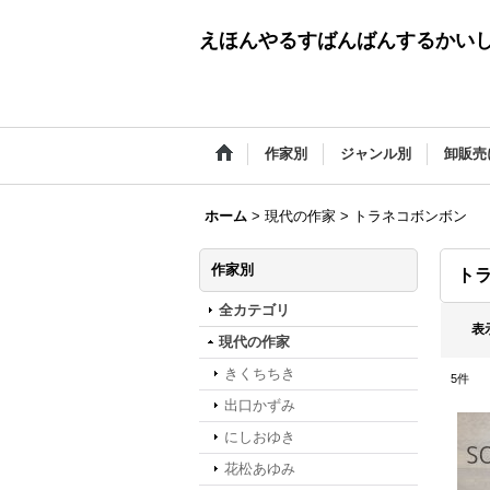
えほんやるすばんばんするかい
作家別
ジャンル別
卸販売
ホーム
>
現代の作家
>
トラネコボンボン
作家別
ト
全カテゴリ
表
現代の作家
きくちちき
5
件
出口かずみ
にしおゆき
花松あゆみ