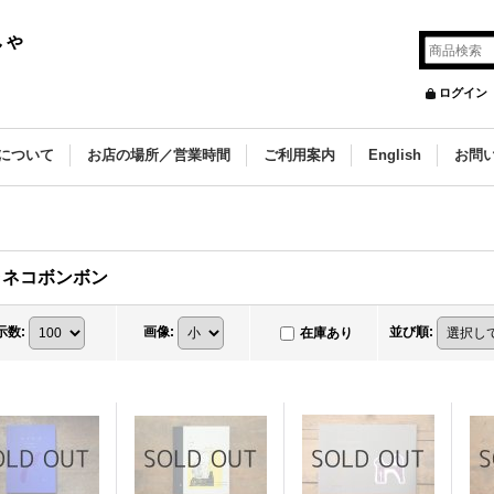
しゃ
ログイン
について
お店の場所／営業時間
ご利用案内
English
お問
ラネコボンボン
示数
:
画像
:
並び順
:
在庫あり