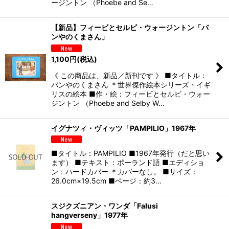
ージントン （Phoebe and Se…
【新品】フィービとセルビ・ウォージントン「パ
ンやのくまさん」
1,100
円
(税込)
《 この商品は、新品／新刊です 》 ■タイトル：
パンやのくまさん ＊世界傑作絵本シリーズ・イギ
リスの絵本 ■作・絵：フィービとセルビ・ウォー
ジントン （Phoebe and Selby W…
イグナツィ・ヴィッツ「PAMPILIO」1967年
■タイトル：PAMPILIO ■1967年発行（だと思い
ます） ■テキスト：ポーランド語 ■エディショ
ン：ハードカバー ＊カバーなし。 ■サイズ：
26.0cm×19.5cm ■ページ：約3…
スジクズニアン・ワンダ「Falusi
hangverseny」1977年