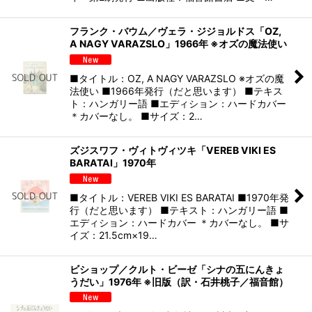
フランク・バウム／ヴェラ・ジジョルドス「OZ,
A NAGY VARAZSLO」1966年 ※オズの魔法使い
■タイトル：OZ, A NAGY VARAZSLO ※オズの魔
法使い ■1966年発行（だと思います） ■テキス
ト：ハンガリー語 ■エディション：ハードカバー
＊カバーなし。 ■サイズ：2…
ズジスワフ・ヴィトヴィツキ「VEREB VIKI ES
BARATAI」1970年
■タイトル：VEREB VIKI ES BARATAI ■1970年発
行（だと思います） ■テキスト：ハンガリー語 ■
エディション：ハードカバー ＊カバーなし。 ■サ
イズ：21.5cm×19…
ビショップ／クルト・ビーゼ「シナの五にんきょ
うだい」1976年 ※旧版（訳・石井桃子／福音館）