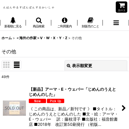
カート
新着順に見る
商品検索
ご利用案内
卸販売のこと
ホーム
>
＜海外の作家＞V・W・X・Y・Z
>
その他
その他
表示順変更
閉じる
49
件
表示数
:
【新品】アーマ・E・ウェバー「じめんのうえと
じめんのした」
並び順
:
《 この商品は、新品／新刊です 》 ■タイトル：
絞り込む
じめんのうえとじめんのした ■文・絵：アーマ・
E・ウェバー 訳：藤枝澪子 ■出版社：福音館書
店 ■2018年 改訂第50刷発行 （初版…