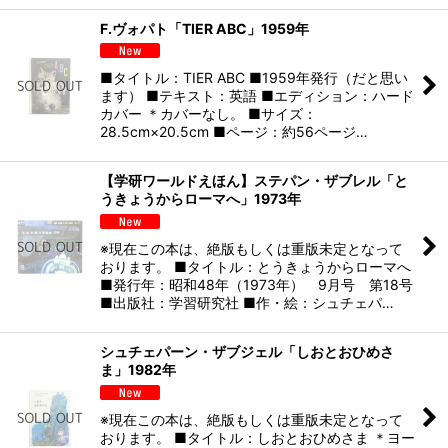
F.ヴォパト「TIER ABC」1959年
■タイトル：TIER ABC ■1959年発行（だと思い
ます） ■テキスト：英語 ■エディション：ハード
カバー ＊カバーなし。 ■サイズ：
28.5cm×20.5cm ■ページ：約56ページ…
【学研ワールドえほん】ステパン・ザブレル「と
うきょうからローマへ」1973年
※現在この本は、絶版もしくは重版未定となって
おります。 ■タイトル：とうきょうからローマへ
■発行年：昭和48年（1973年） 9月号 第18号
■出版社：学習研究社 ■作・絵：シュチェパ…
シュチェパーン・ザブジェル「しおとおひめさ
ま」1982年
※現在この本は、絶版もしくは重版未定となって
おります。 ■タイトル：しおとおひめさま ＊ヨー