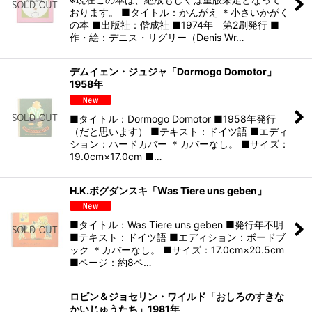
おります。 ■タイトル：かんがえ ＊小さいかがく
の本 ■出版社：偕成社 ■1974年 第2刷発行 ■
作・絵：デニス・リグリー（Denis Wr…
デムイェン・ジュジャ「Dormogo Domotor」
1958年
■タイトル：Dormogo Domotor ■1958年発行
（だと思います） ■テキスト：ドイツ語 ■エディ
ション：ハードカバー ＊カバーなし。 ■サイズ：
19.0cm×17.0cm ■…
H.K.ボグダンスキ「Was Tiere uns geben」
■タイトル：Was Tiere uns geben ■発行年不明
■テキスト：ドイツ語 ■エディション：ボードブ
ック ＊カバーなし。 ■サイズ：17.0cm×20.5cm
■ページ：約8ペ…
ロビン＆ジョセリン・ワイルド「おしろのすきな
かいじゅうたち」1981年