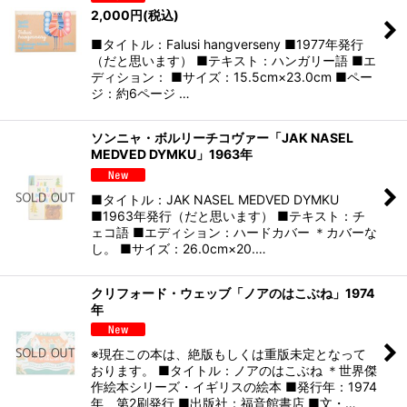
2,000
円
(税込)
■タイトル：Falusi hangverseny ■1977年発行
（だと思います） ■テキスト：ハンガリー語 ■エ
ディション： ■サイズ：15.5cm×23.0cm ■ペー
ジ：約6ページ …
ソンニャ・ボルリーチコヴァー「JAK NASEL
MEDVED DYMKU」1963年
■タイトル：JAK NASEL MEDVED DYMKU
■1963年発行（だと思います） ■テキスト：チ
ェコ語 ■エディション：ハードカバー ＊カバーな
し。 ■サイズ：26.0cm×20.…
クリフォード・ウェッブ「ノアのはこぶね」1974
年
※現在この本は、絶版もしくは重版未定となって
おります。 ■タイトル：ノアのはこぶね ＊世界傑
作絵本シリーズ・イギリスの絵本 ■発行年：1974
年 第2刷発行 ■出版社：福音館書店 ■文・…