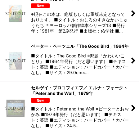
※現在この本は、絶版もしくは重版未定となって
おります。 ■タイトル：おしろのすきなかいじゅ
うたち ＊ヨーロッパ創作絵本シリーズ13 ■発行
年：1981年 第2刷発行 ■出版社：佑学社 ■…
ペーター・ベーツェル「The Good Bird」1964年
■タイトル：The Good Bird ※邦題「かわいいこ
とり」 ■1964年発行（だと思います） ■テキス
ト：英語 ■エディション：ハードカバー ＊カバー
なし。 ■サイズ：29.0cm×…
セルゲイ・プロコフィエフ／ エルナ・フォークト
「Peter and the Wolf」1979年
■タイトル：Peter and the Wolf ※ピーターとおお
かみ ■1979年発行（だと思います） ■テキス
ト：英語 ■エディション：ハードカバー ＊カバー
なし。 ■サイズ：24.5…