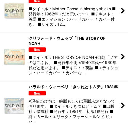
■タイトル：Mother Goose in hieroglyphicks ■
発行年：1962年（だと思います） ■テキスト：
英語 ■エディション：ハードカバー ＊カバー付
き。 ■サイズ：12…
クリフォード・ウェッブ「THE STORY OF
NOAH」
■タイトル：THE STORY OF NOAH ※邦題「ノア
のはこぶね」 ■発行年不明 ※1940年代〜1960年
代だと思います。 ■テキスト：英語 ■エディショ
ン：ハードカバー ＊カバーな…
ハラルド・ウィーベリ「きつねとトムテ」1981年
※現在この本は、絶版もしくは重版未定となって
おります。 ■タイトル：きつねとトムテ ■出版
社：偕成社 ■発行年：1981年 初版1刷発行 ■
詩：カール・エリック・フォーシュルンド 絵：
ハ…