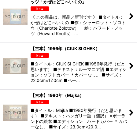
ッツ「かぜはどこへいくの」
《 この商品は、新品／新刊です 》 ■タイトル：
かぜはどこへいくの ■作：シャーロット・ゾロト
ウ（Charlotte Zolotow） 絵：ハワード・ノッ
ツ（Howard Knotts） …
【古本】1956年（CIUK SI GHEK）
■タイトル：CIUK SI GHEK ■1956年発行（だと
思います） ■テキスト：ルーマニア語 ■エディシ
ョン：ソフトカバー ＊カバーなし。 ■サイズ：
22.0cm×17.0cm ■ペー…
【古本】1980年（Majka）
■タイトル：Majka ■1980年発行（だと思いま
す） ■テキスト：ハンガリー語（翻訳） ※ポーラ
ンドの絵本 ■エディション：ハードカバー ＊カバ
ーなし。 ■サイズ：23.0cm×20.0…