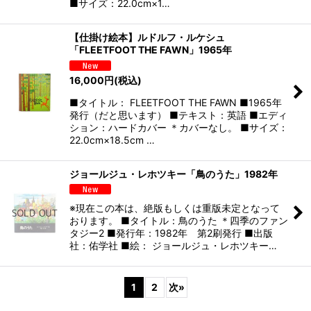
■サイズ：22.0cm×1…
【仕掛け絵本】ルドルフ・ルケシュ
「FLEETFOOT THE FAWN」1965年
16,000
円
(税込)
■タイトル： FLEETFOOT THE FAWN ■1965年
発行（だと思います） ■テキスト：英語 ■エディ
ション：ハードカバー ＊カバーなし。 ■サイズ：
22.0cm×18.5cm …
ジョールジュ・レホツキー「鳥のうた」1982年
※現在この本は、絶版もしくは重版未定となって
おります。 ■タイトル：鳥のうた ＊四季のファン
タジー2 ■発行年：1982年 第2刷発行 ■出版
社：佑学社 ■絵： ジョールジュ・レホツキー…
1
2
次
»