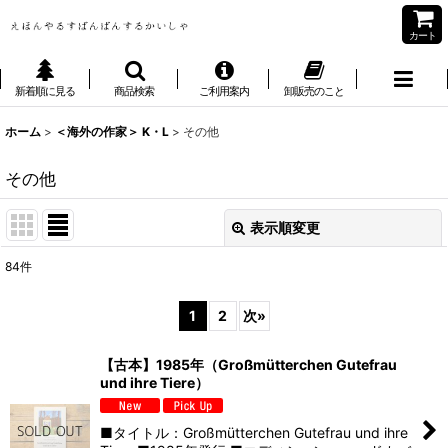
カート
新着順に見る
商品検索
ご利用案内
卸販売のこと
ホーム
>
＜海外の作家＞ K・L
>
その他
その他
表示順変更
閉じる
84
件
表示数
:
1
2
次
»
並び順
:
【古本】1985年（Großmütterchen Gutefrau
und ihre Tiere）
絞り込む
■タイトル：Großmütterchen Gutefrau und ihre