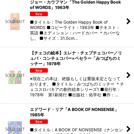
ジョー・カウフマン「The Golden Happy Book
of WORDS」1963年
■タイトル：The Golden Happy Book of
WORDS ■コピーライト：1963年 ■テキスト：
英語 ■エディション：ハードカバー ＊カバーな
し。 ■サイズ：31.0cm…
【チェコの絵本】エレナ・チェプチェコバー／リ
ュバ・コンチェコバー=ベセラー「みつばちのミ
ッチー」1978年
※現在この本は、絶版もしくは重版未定となって
おります。 ■タイトル：みつばちのミッチー ＊チ
ェコスロバキアの創作絵本シリーズ1 ■発行年：
1978年 第1刷発行 ■出版社：佑学社 ■作：…
エドワード・リア「A BOOK OF NONSENSE」
1985年
■タイトル：A BOOK OF NONSENSE（ナンセン