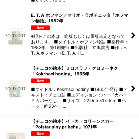
E. T. A.ホフマン／マリオ・ラボチェッタ「ホフマ
ン物語」1982年
※現在この本は、絶版もしくは重版未定となって
おります。 ■タイトル：ホフマン物語 ■発行年：
1982年 第1刷発行 ■出版社：立風書房 ■作：E.
T. A.ホフマン（E. T. A. H…
【チェコの絵本】ミロスラフ・クロミーネク
「Kokrhaci hodiny」1965年
■タイトル：Kokrhaci hodiny ■1965年発行 ■テ
キスト：チェコ語 ■エディション：ハードカバー
＊カバーなし。 ■サイズ：22.0cm×17.0cm ■ペ
ージ：約63ペー…
【チェコの絵本】イトカ・コリーンスカー
「Polstar plny pribehu」1971年