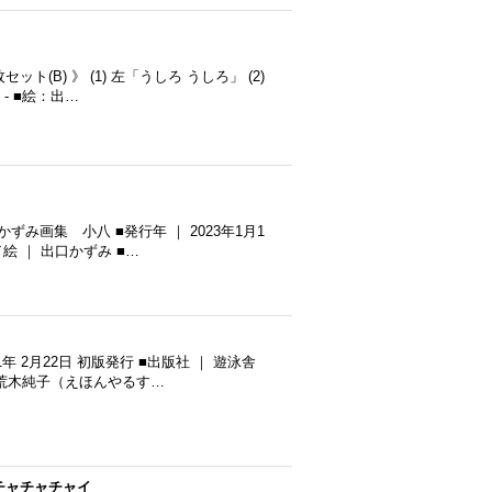
(B) 》 (1) 左「うしろ うしろ」 (2)
- ■絵：出…
み画集 小八 ■発行年 ｜ 2023年1月1
絵 ｜ 出口かずみ ■…
年 2月22日 初版発行 ■出版社 ｜ 遊泳舎
｜ 荒木純子（えほんやるす…
チャチャチャイ