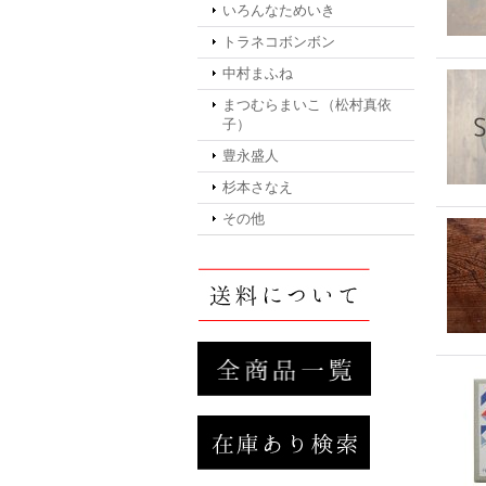
いろんなためいき
トラネコボンボン
中村まふね
まつむらまいこ（松村真依
子）
豊永盛人
杉本さなえ
その他