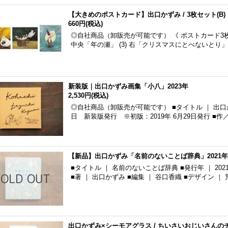
【大きめのポストカード】出口かずみ / 3枚セット(B)
660円
(税込)
◎自社商品（卸販売が可能です） 《 ポストカード3枚セット
中央「年の瀬」 (3) 右「クリスマスにとべないとり」 
新装版｜出口かずみ画集「小八」2023年
2,530円
(税込)
◎自社商品（卸販売が可能です） ■タイトル ｜ 出口かず
日 新装版発行 ※初版：2019年 6月29日発行 ■作／
【新品】出口かずみ「名前のないことば辞典」2021年
■タイトル ｜ 名前のないことば辞典 ■発行年 ｜ 2021
■著 ｜ 出口かずみ ■編集 ｜ 谷口香織 ■デザイン 
出口かずみ×シーモアグラス / ちいさいおじいさんの