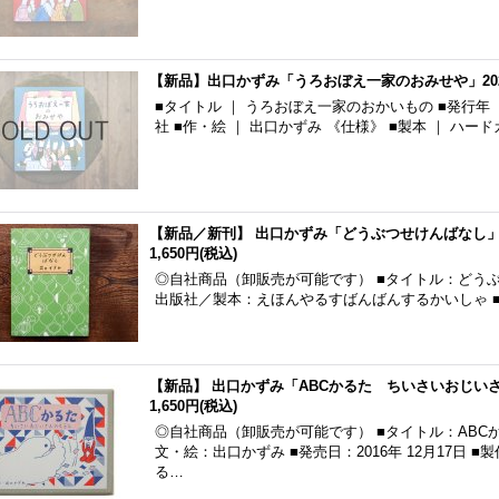
【新品】出口かずみ「うろおぼえ一家のおみせや」20
■タイトル ｜ うろおぼえ一家のおかいもの ■発行年 ｜ 
社 ■作・絵 ｜ 出口かずみ 《仕様》 ■製本 ｜ ハー
【新品／新刊】 出口かずみ「どうぶつせけんばなし」2
1,650円
(税込)
◎自社商品（卸販売が可能です） ■タイトル：どうぶ
出版社／製本：えほんやるすばんばんするかいしゃ ■印刷
【新品】 出口かずみ「ABCかるた ちいさいおじいさ
1,650円
(税込)
◎自社商品（卸販売が可能です） ■タイトル：ABC
文・絵：出口かずみ ■発売日：2016年 12月17日
る…