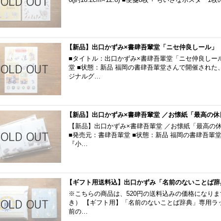
【新品】出口かずみ×書肆吾輩堂「ニセ仲良しール」
■タイトル：出口かずみ×書肆吾輩堂「ニセ仲良しール
堂 ■状態：新品 福岡の書肆吾輩堂さんで開催された
ジナルグ…
【新品】出口かずみ×書肆吾輩堂 ／お懐紙「最高の休
【新品】出口かずみ×書肆吾輩堂 ／お懐紙「最高の休日
■発売元：書肆吾輩堂 ■状態：新品 福岡の書肆吾輩
『小…
【ギフト用送料込】出口かずみ「名前のないことば辞
※こちらの商品は、520円の送料込みの価格になり
き） 【ギフト用】「名前のないことば辞典」専用ラッピ
前の…