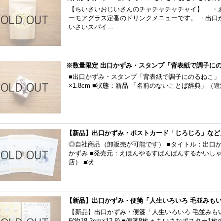
【ちいさいおじいさんのチャチャチャチャイ】 ・
ーモアグラス定番のドリンクメニューです。 ・出口
いさいスパイ…
※数量限定 出口かずみ・スタンプ「背表紙で調子に
■出口かずみ・スタンプ「背表紙で調子にのるねこ」 ■
×1.8cm ■状態：新品 「名前のないことば辞典」
【新品】出口かずみ・ポストカード「じろじろ」など
◎自社商品（卸販売が可能です） ■タイトル：出口か
かずみ ■発売元：えほんやるすばんばんするかいし
店） ■状…
【新品】出口かずみ・便箋「人生いろいろ 毛並みも
【新品】出口かずみ・便箋「人生いろいろ 毛並みもい
6(約18.2cm×12.8) ■便箋8枚 + ちいさなポスタ