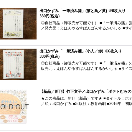
出口かずみ「一筆済み箋」(猫と鳥／黄) ※6枚入り
330円
(税込)
◎自社商品（卸販売が可能です） ■「一筆済み箋」(猫
／発売元：えほんやるすばんばんするかいしゃ ■サイズ：1
出口かずみ「一筆済み箋」(小人／赤) ※6枚入り
330円
(税込)
◎自社商品（卸販売が可能です） ■「一筆済み箋」(小
販売元：えほんやるすばんばんするかいしゃ ■サイズ：10
【新品／新刊】竹下文子／出口かずみ「ポテトむらのコ
★この商品は、新刊（新品）です★ ■タイトル：ポ
／絵：出口かずみ ■出版社：教育画劇 ■2016年 初版発行