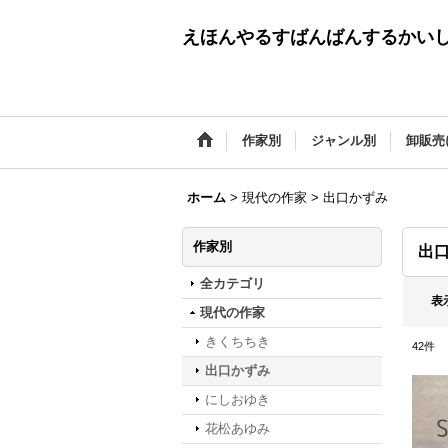
えほんやるすばんばんするかい
作家別
ジャンル別
卸販売
ホーム
>
現代の作家
>
出口かずみ
作家別
出
全カテゴリ
表
現代の作家
きくちちき
42
件
出口かずみ
にしおゆき
花松あゆみ