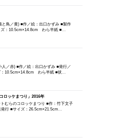
と鳥／黄) ■作／絵：出口かずみ ■製作
0.5cm×14.8cm わら半紙 ■…
人／赤) ■作／絵：出口かずみ ■発行／
.5cm×14.8cm わら半紙 ■状…
ロッケまつり」2016年
テトむらのコロッケまつり ■作：竹下文子
 ■サイズ：26.5cm×21.5cm…