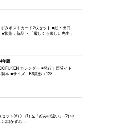
ずみポストカード2枚セット ■絵：出口
 ■状態：新品 ・「厳しくも優しい先生」
24年版
OFUKEN カレンダー ■発行｜西荻イト
じ製本 ■サイズ｜B6変形（128…
(A) 》 (1) 左「好みの違い」 (2) 中
絵：出口かずみ…