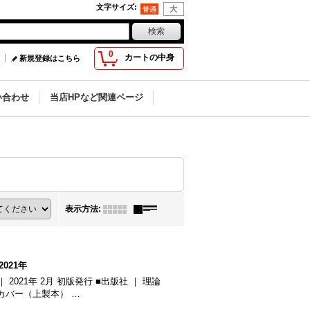
文字サイズ
:
0
カートの中身
新規登録はこちら
い合わせ
当店HPなど関連ページ
表示方法
:
021年
2021年 2月 初版発行 ■出版社 ｜ 理論
ドカバー（上製本） …