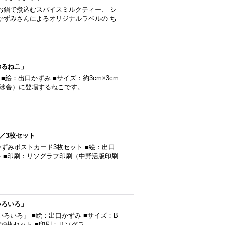
お鍋で煮込むスパイスミルクティー、 シ
かずみさんによるオリジナルラベルの ち
のるねこ」
絵：出口かずみ ■サイズ：約3cm×3cm
（遊泳舎）に登場するねこです。 …
／3枚セット
ずみポストカード3枚セット ■絵：出口
ゃ ■印刷：リソグラフ印刷（中野活版印刷
いろいろ」
ろいろ」 ■絵：出口かずみ ■サイズ：B
ー1枚の9枚セット ■印刷：リソグラ…