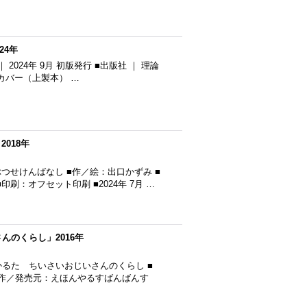
24年
2024年 9月 初版発行 ■出版社 ｜ 理論
ドカバー（上製本） …
018年
つせけんばなし ■作／絵：出口かずみ ■
：オフセット印刷 ■2024年 7月 …
んのくらし」2016年
かるた ちいさいおじいさんのくらし ■
 ■製作／発売元：えほんやるすばんばんす