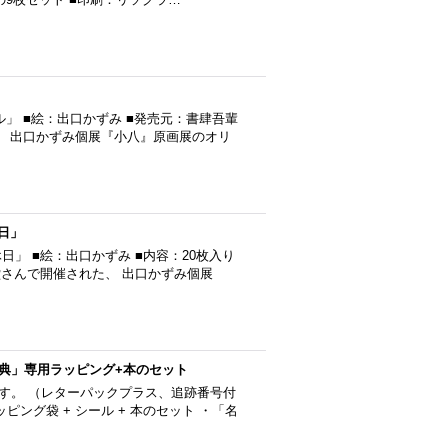
」 ■絵：出口かずみ ■発売元：書肆吾輩
、 出口かずみ個展『小八』原画展のオリ
日」
」 ■絵：出口かずみ ■内容：20枚入り
堂さんで開催された、 出口かずみ個展
典」専用ラッピング+本のセット
ます。 （レターパックプラス、追跡番号付
ング袋 + シール + 本のセット ・「名