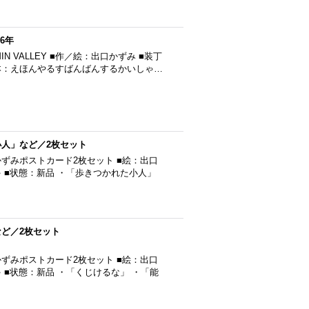
6年
 VALLEY ■作／絵：出口かずみ ■装丁
本：えほんやるすばんばんするかいしゃ…
小人」など／2枚セット
ずみポストカード2枚セット ■絵：出口
 ■状態：新品 ・「歩きつかれた小人」
ど／2枚セット
ずみポストカード2枚セット ■絵：出口
 ■状態：新品 ・「くじけるな」 ・「能