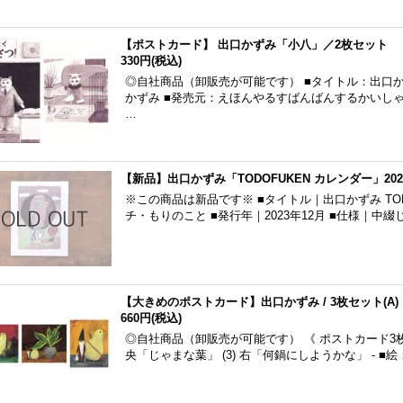
【ポストカード】 出口かずみ「小八」／2枚セット
330円
(税込)
◎自社商品（卸販売が可能です） ■タイトル：出口か
かずみ ■発売元：えほんやるすばんばんするかいしゃ
…
【新品】出口かずみ「TODOFUKEN カレンダー」20
※この商品は新品です※ ■タイトル｜出口かずみ TOD
チ・もりのこと ■発行年｜2023年12月 ■仕様｜中綴
【大きめのポストカード】出口かずみ / 3枚セット(A)
660円
(税込)
◎自社商品（卸販売が可能です） 《 ポストカード3枚セット
央「じゃまな葉」 (3) 右「何鍋にしようかな」 - ■