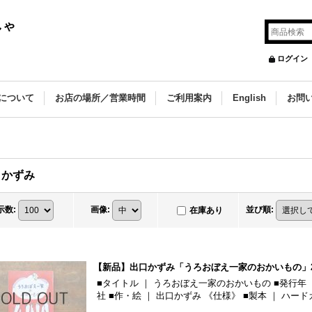
しゃ
ログイン
について
お店の場所／営業時間
ご利用案内
English
お問
口かずみ
示数
:
画像
:
並び順
:
在庫あり
【新品】出口かずみ「うろおぼえ一家のおかいもの」2
■タイトル ｜ うろおぼえ一家のおかいもの ■発行年 ｜ 
社 ■作・絵 ｜ 出口かずみ 《仕様》 ■製本 ｜ ハー