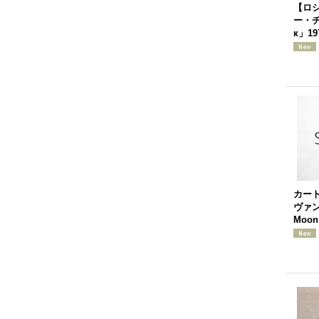
【ロ
ー・チ
к」1
カー
ヴァン
Moon