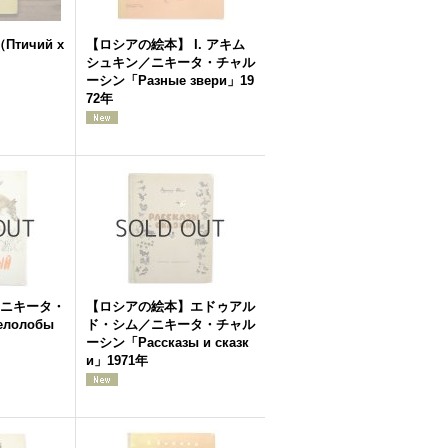
Птичий х
【ロシアの絵本】 I. アキム
シュキン／ニキータ・チャル
ーシン「Разные звери」19
72年
ニキータ・
【ロシアの絵本】エドゥアル
лолобы
ド・シム／ニキータ・チャル
ーシン「Рассказы и сказк
и」1971年