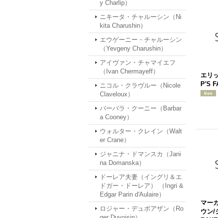
y Charlip）
ニキータ・チャルーシン（Ni
kita Charushin）
エウゲーニー・チャルーシン
（Yevgeny Charushin）
アイヴァン・チャマイエフ
（Ivan Chermayeff）
エリッ
P'S 
ニコル・クラヴルー（Nicole
Claveloux）
バーバラ・クーニー（Barbar
a Cooney）
ウォルター・クレイン（Walt
er Crane）
ジャニナ・ドマンスカ（Jani
na Domanska）
ドーレア夫妻（イングリ＆エ
ドガー・ドーレア） （Ingri &
Edgar Parin d'Aulaire）
マー
ロジャー・デュボアザン（Ro
ウン/
ger Duvoisin）