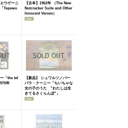
エウゲーニ
【古本】1962年 （The New
Теремо
Nutcracker Suite and Other
Innocent Verses）
the tel
【新品】 シュワルツ／バー
」1970年
バラ・クーニー「ちいちゃな
女の子のうた ”わたしは生
きてるさくらんぼ”」