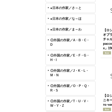
●日本の作家／さ～と
●日本の作家／な～ほ
●日本の作家／ま～わ
【ロ
オブ
チャル
◎外国の作家／A・B・C・
расс
D
х」19
◎外国の作家／E・F・G・
H・I
◎外国の作家／J・K・L・
M・N
◎外国の作家／O・P・Q・
R・S
【ロ
ニキ
◎外国の作家／T・U・V・
то ч
W・Y・Z