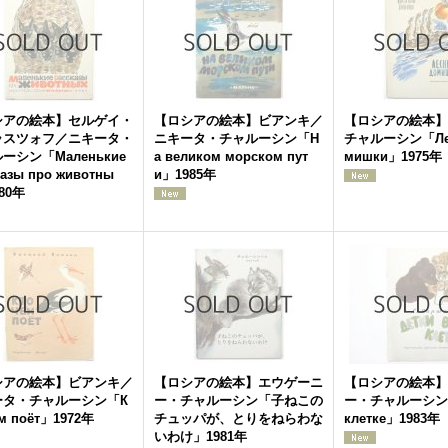
シアの絵本】セルゲイ・
【ロシアの絵本】ビアンキ／
【ロシアの絵本】
ラスツォフ／ニキータ・
ニキータ・チャルーシン「Н
チャルーシン「Лес
ーシン「Маленькие
а великом морском пут
мишки」1975年
казы про животны
и」1985年
80年
シアの絵本】ビアンキ／
【ロシアの絵本】エウゲーニ
【ロシアの絵本】
ータ・チャルーシン「К
ー・チャルーシン「子ねこの
ー・チャルーシン「д
ем поёт」1972年
チュッパが、とりをねらわな
клетке」1983年
いわけ」1981年