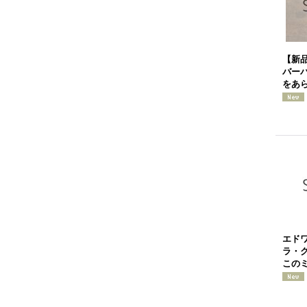
【新
バー
をあ
エド
ラ・
このミ