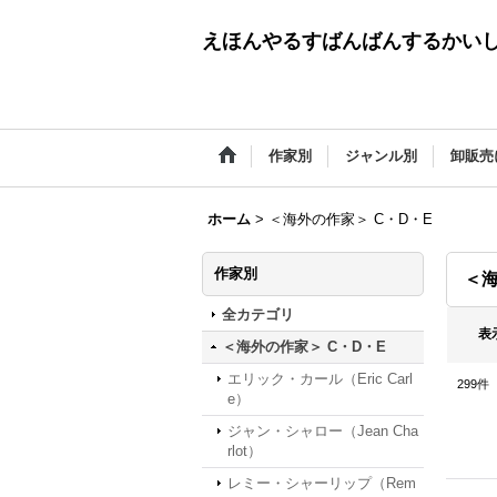
えほんやるすばんばんするかい
作家別
ジャンル別
卸販売
ホーム
>
＜海外の作家＞ C・D・E
作家別
＜海
全カテゴリ
表
＜海外の作家＞ C・D・E
エリック・カール（Eric Carl
299
件
e）
ジャン・シャロー（Jean Cha
rlot）
レミー・シャーリップ（Rem