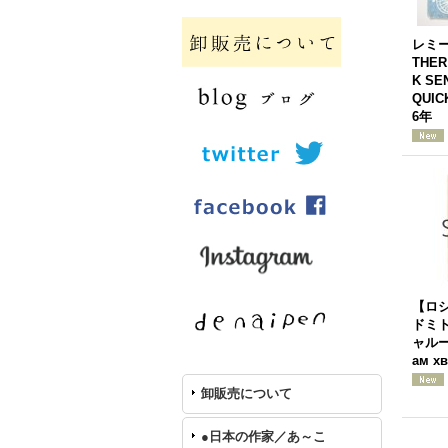
レミ
THER
K SE
QUIC
6年
【ロ
ドミ
ャルーシ
ам х
卸販売について
●日本の作家／あ～こ