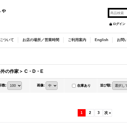
しゃ
ログイン
について
お店の場所／営業時間
ご利用案内
English
お問
外の作家＞ C・D・E
示数
:
画像
:
並び順
:
在庫あり
1
2
3
次
»