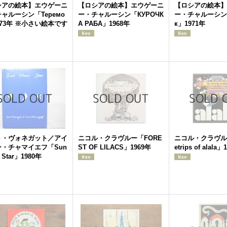
シアの絵本】エウゲーニ
【ロシアの絵本】エウゲーニ
【ロシアの絵本】
ャルーシン「Теремо
ー・チャルーシン「КУРОЧК
ー・チャルーシン「
973年 ※小さい絵本です
А РАБА」1968年
к」1971年
ト・ヴォネガット／アイ
ニコル・クラヴルー「FORE
ニコル・クラヴルー「
・チャマイエフ「Sun
ST OF LILACS」1969年
etrips of alala
 Star」1980年