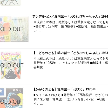
アンデルセン／堀内誠一「おやゆびちーちゃん」197
※現在この本は、絶版もしくは重版未定となっており
■発行年：1974年 第7刷発行 ■出版社：福音館書
ン …
【こどものとも】堀内誠一「どうぶつしんぶん」198
※現在この本は、絶版もしくは重版未定となっており
発行年：1983年 こどものとも324発行 ■出版社
谷川俊…
【かがくのとも】堀内誠一「ねびえ」1975年
■タイトル：ねびえ ■発行年：1975年発行 かがくの
利子来／絵：堀内誠一（ほりうちせいいち） ■状態
す。…