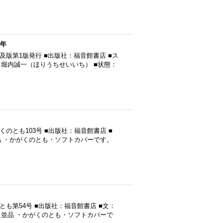
4年
及版第1版発行 ■出版社：福音館書店 ■ス
：堀内誠一（ほりうちせいいち） ■状態：
くのとも103号 ■出版社：福音館書店 ■
品 ・かがくのとも・ソフトカバーです。
とも第54号 ■出版社：福音館書店 ■文：
：並品 ・かがくのとも・ソフトカバーで