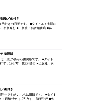
※旧版／函付き
は函付きの旧版です。 ■タイトル：太陽の
年 初版発行 ■出版社：福音館書店 ■再
年 ※旧版
は 旧版のあかね書房版です。 ■タイト
行年：1967年 第2刷発行 ■出版社：あ
版／函付き
行中ですが こちらは旧版です。 ■タイト
：昭和46年（1971年） 初版発行 ■出