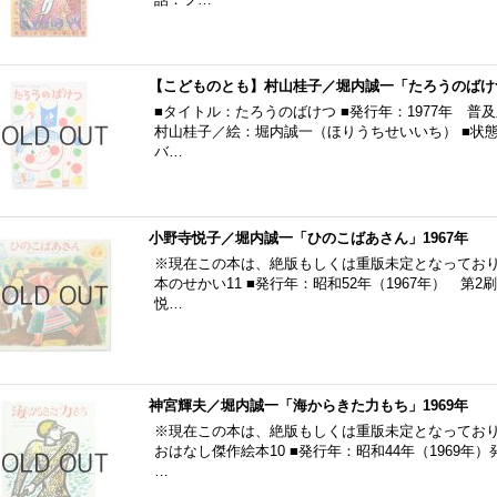
【こどものとも】村山桂子／堀内誠一「たろうのばけつ
■タイトル：たろうのばけつ ■発行年：1977年 普及
村山桂子／絵：堀内誠一（ほりうちせいいち） ■状
バ…
小野寺悦子／堀内誠一「ひのこばあさん」1967年
※現在この本は、絶版もしくは重版未定となっており
本のせかい11 ■発行年：昭和52年（1967年） 第2
悦…
神宮輝夫／堀内誠一「海からきた力もち」1969年
※現在この本は、絶版もしくは重版未定となっており
おはなし傑作絵本10 ■発行年：昭和44年（1969年
…