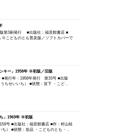
年
製版第3刷発行 ■出版社：福音館書店 ■
品 ※こどものとも普及版／ソフトカバーで
キー」1958年 ※初版／旧版
発行年：1958年発行 第33号 ■出版
うちせいいち） ■状態：並下 ・こど…
1969年 ※初版
159号 ■出版社：福音館書店 ■作：村山桂
ち） ■状態：並品 ・こどものとも・…