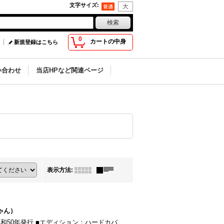
文字サイズ
:
0
カートの中身
新規登録はこちら
い合わせ
当店HPなど関連ページ
表示方法
:
ゃん）
和50年発行 ■エディション：ハードカバ