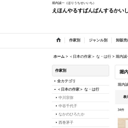
堀内誠一（ほりうちせいいち）
えほんやるすばんばんするかい
作家別
ジャンル別
卸販売
ホーム
>
＜日本の作家＞ な・は行
>
堀内誠
作家別
堀
全カテゴリ
堀内
＜日本の作家＞ な・は行
表
中川宗弥
中谷千代子
34
件
なかのひろたか
西巻茅子