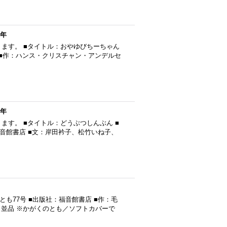
4年
ます。 ■タイトル：おやゆびちーちゃん
店 ■作：ハンス・クリスチャン・アンデルセ
3年
ます。 ■タイトル：どうぶつしんぶん ■
：福音館書店 ■文：岸田衿子、松竹いね子、
とも77号 ■出版社：福音館書店 ■作：毛
：並品 ※かがくのとも／ソフトカバーで