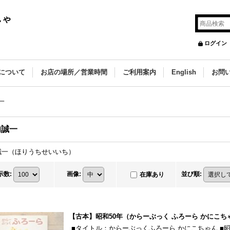
しゃ
ログイン
について
お店の場所／営業時間
ご利用案内
English
お問
一
内誠一
誠一（ほりうちせいいち）
示数
:
画像
:
並び順
:
在庫あり
【古本】昭和50年（からーぶっく ふろーら かにこち
■タイトル：からーぶっくふろーら かにこちゃん ■昭