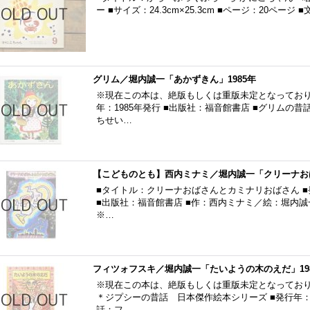
ー ■サイズ：24.3cm×25.3cm ■ページ：20ペー
グリム／堀内誠一「あかずきん」1985年
※現在この本は、絶版もしくは重版未定となっておりま
年：1985年発行 ■出版社：福音館書店 ■グリム
ちせい…
【こどものとも】西内ミナミ／堀内誠一「クリーナおば
■タイトル：クリーナおばさんとカミナリおばさん ■発
■出版社：福音館書店 ■作：西内ミナミ／絵：堀内誠
※…
フィツォフスキ／堀内誠一「たいようの木のえだ」19
※現在この本は、絶版もしくは重版未定となっており
＊ジプシーの昔話 日本傑作絵本シリーズ ■発行年：1
話：フ…