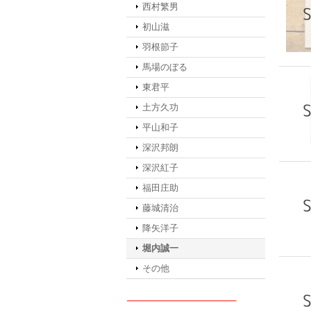
西村繁男
初山滋
羽根節子
馬場のぼる
東君平
土方久功
平山和子
深沢邦朗
深沢紅子
福田庄助
藤城清治
降矢洋子
堀内誠一
その他