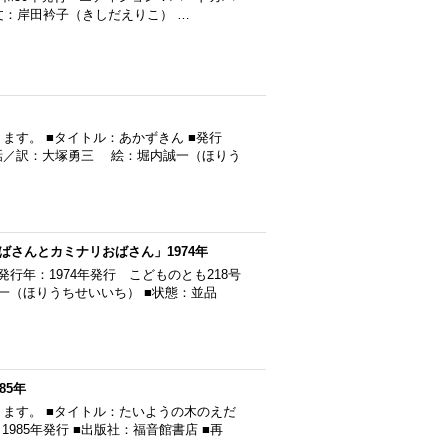
ジ ■文：岸田衿子（きしだえりこ） …
す。 ■タイトル：あかずきん ■発行
の昔話／訳：大塚勇三 絵：堀内誠一（ほりう
さんとカミナリおばさん」1974年
行年：1974年発行 こどものとも218号
一（ほりうちせいいち） ■状態：並品
85年
ます。 ■タイトル：たいようの木のえだ
985年発行 ■出版社：福音館書店 ■再