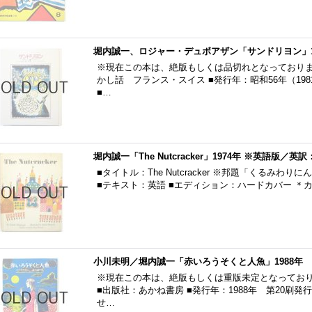
堀内誠一、ロジャー・デュボアザン「サンドリヨン」1
※現在この本は、絶版もしくは品切れとなっておりま
かし話 フランス・スイス ■発行年：昭和56年（19
■…
堀内誠一「The Nutcracker」1974年 ※英語版
■タイトル：The Nutcracker ※邦題「くるみわり
■テキスト：英語 ■エディション：ハードカバー ＊カ
小川未明／堀内誠一「赤いろうそくと人魚」1988年
※現在この本は、絶版もしくは重版未定となっており
■出版社：あかね書房 ■発行年：1988年 第20刷発
せ…