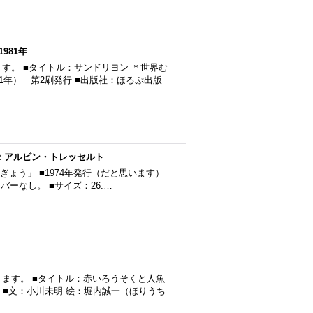
981年
す。 ■タイトル：サンドリヨン ＊世界む
81年） 第2刷発行 ■出版社：ほるぷ出版
／英訳：アルビン・トレッセルト
にんぎょう」 ■1974年発行（だと思います）
バーなし。 ■サイズ：26.…
ます。 ■タイトル：赤いろうそくと人魚
行 ■文：小川未明 絵：堀内誠一（ほりうち