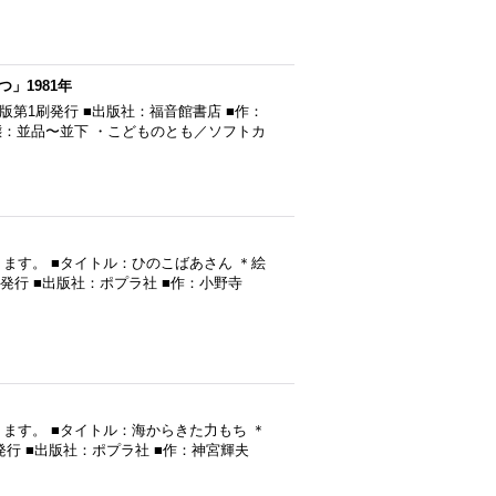
」1981年
版第1刷発行 ■出版社：福音館書店 ■作：
態：並品〜並下 ・こどものとも／ソフトカ
ます。 ■タイトル：ひのこばあさん ＊絵
刷発行 ■出版社：ポプラ社 ■作：小野寺
ます。 ■タイトル：海からきた力もち ＊
）発行 ■出版社：ポプラ社 ■作：神宮輝夫