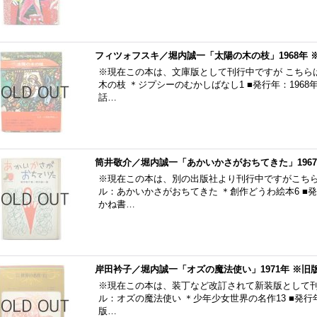
フィツォフスキ／堀内誠一「太陽の木の枝」1968年 
※現在この本は、文庫版として刊行中ですが こちら
木の枝 ＊ジプシーのむかしばなし1 ■発行年：1968
話…
筒井敬介／堀内誠一「あかいかさがおちてきた」1967
※現在この本は、別の出版社より刊行中ですがこちら
ル：あかいかさがおちてきた ＊創作どうわ絵本6 ■発
かね書…
岸田衿子／堀内誠一「オズの魔法使い」1971年 ※旧
※現在この本は、装丁など改訂されて新装版として刊
ル：オズの魔法使い ＊少年少女世界の名作13 ■発行年
版…