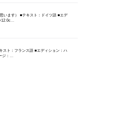
行（だと思います） ■テキスト：ドイツ語 ■エデ
2.0c…
） ■テキスト：フランス語 ■エディション：ハ
ページ：…