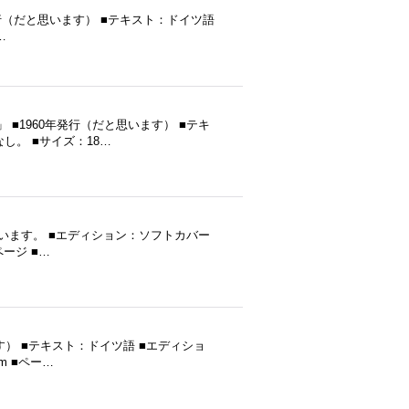
■1979年発行（だと思います） ■テキスト：ドイツ語
…
」 ■1960年発行（だと思います） ■テキ
し。 ■サイズ：18…
だと思います。 ■エディション：ソフトカバー
ページ ■…
います） ■テキスト：ドイツ語 ■エディショ
m ■ペー…