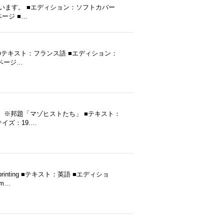
だと思います。 ■エディション：ソフトカバー
ページ ■…
す） ■テキスト：フランス語 ■エディション：
■ページ…
います） ※邦題「マゾヒストたち」 ■テキスト：
イズ：19.…
printing ■テキスト：英語 ■エディショ
cm…