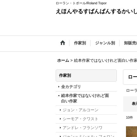
ローラン・トポール/Roland Topor
えほんやるすばんばんするかい
作家別
ジャンル別
卸販売
ホーム
>
絵本作家ではないけれど面白い作
作家別
ロ
全カテゴリ
ローラン
絵本作家ではないけれど面
白い作家
表
ジョン・アルコーン
10
件
シーモア・クワスト
アンドレ・フランソワ
ジャン＝ミシェル・フォロン