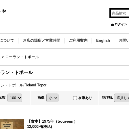
しゃ
ログイン
について
お店の場所／営業時間
ご利用案内
English
お問
家
>
ローラン・トポール
ーラン・トポール
・トポール/Roland Topor
示数
:
画像
:
並び順
:
在庫あり
【古本】1975年（Souvenir）
12,000円
(税込)