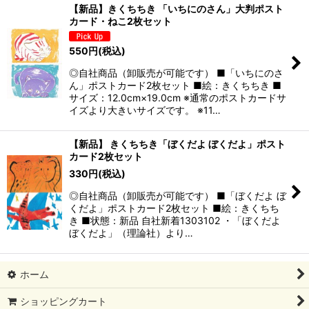
【新品】きくちちき 「いちにのさん」大判ポスト
カード・ねこ2枚セット
550
円
(税込)
◎自社商品（卸販売が可能です） ■「いちにのさ
ん」ポストカード2枚セット ■絵：きくちちき ■
サイズ：12.0cm×19.0cm ※通常のポストカードサ
イズより大きいサイズです。 ※11…
【新品】 きくちちき「ぼくだよ ぼくだよ」ポスト
カード2枚セット
330
円
(税込)
◎自社商品（卸販売が可能です） ■「ぼくだよ ぼ
くだよ」ポストカード2枚セット ■絵：きくちち
き ■状態：新品 自社新着1303102 ・「ぼくだよ
ぼくだよ」（理論社）より…
ホーム
ショッピングカート