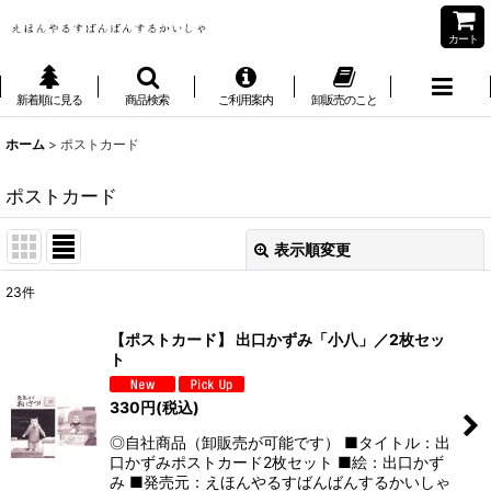
カート
新着順に見る
商品検索
ご利用案内
卸販売のこと
ホーム
>
ポストカード
ポストカード
表示順変更
閉じる
23
件
表示数
:
【ポストカード】 出口かずみ「小八」／2枚セッ
ト
並び順
:
330
円
(税込)
絞り込む
◎自社商品（卸販売が可能です） ■タイトル：出
口かずみポストカード2枚セット ■絵：出口かず
み ■発売元：えほんやるすばんばんするかいしゃ