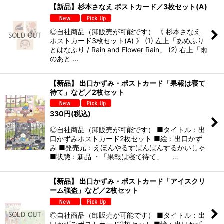
【新品】杉本さなえ ポストカード／3枚セット(A)
◎自社商品（卸販売が可能です） 《 杉本さなえ
ポストカード3枚セット(A) 》 (1) 左上「あめふり
とはなふり / Rain and Flower Rain」 (2) 右上「雨
のあと …
【新品】 出口かずみ・ポストカード「果報は寝て
待て」など／2枚セット
330
円
(税込)
◎自社商品（卸販売が可能です） ■タイトル：出
口かずみポストカード2枚セット ■絵：出口かず
み ■発売元：えほんやるすばんばんするかいしゃ
■状態：新品 ・「果報は寝て待て」 …
【新品】 出口かずみ・ポストカード「アイスクリ
ーム強盗」など／2枚セット
◎自社商品（卸販売が可能です） ■タイトル：出