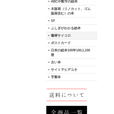
ABCや数字の絵本
木版画（リノカット、ゴム
版画含む）の本
SF
ふしぎがわかる絵本
書肆サイコロ
ポストカード
日本の絵本100年100人100
冊
古い本
サイトヲヒデユキ
手製本