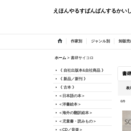
えほんやるすばんばんするかい
作家別
ジャンル別
卸販売
ホーム
>
書肆サイコロ
《 自社出版本&自社商品 》
書
《 新品／新刊 》
《 古本 》
表
＜日本語の本＞
6
件
＜洋書絵本＞
＜海外の翻訳絵本＞
＜児童書・読みもの＞
＜CD／音楽＞