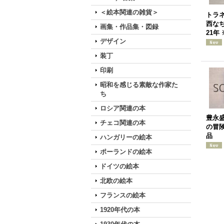
＜絵本関連の雑貨＞
トラ
西なち
画集・作品集・図録
21年
デザイン
装丁
印刷
昭和を感じる素敵な作家た
ち
ロシア関連の本
豊永
チェコ関連の本
の冒険
品
ハンガリーの絵本
ポーランドの絵本
ドイツの絵本
北欧の絵本
フランスの絵本
1920年代の本