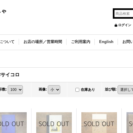
しゃ
ログイン
について
お店の場所／営業時間
ご利用案内
English
お問
肆サイコロ
示数
:
画像
:
並び順
:
在庫あり