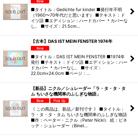
■タイトル：Gedichte fur kinder ■発行年不明
（1960〜70年代だと思います） ■テキスト：ド
イツ語 ■エディション：ハードカバー ＊カバーな
し。 ■サイズ：21.5cm…
【古本】DAS IST MEIN FENSTER 1974年
■タイトル：DAS IST MEIN FENSTER ■1974年
発行 ■テキスト：ドイツ語 ■エディション：ハー
ドカバー ＊カバーなし。 ■サイズ：
22.0cm×24.0cm ■ページ：…
【新品】ニクル／シュレーダー「ラ・タ・タ・タ
ム ちいさな機関車のふしぎな物語」
《 この商品は、新品／新刊です 》 ■タイトル：
ラ・タ・タ・タム ちいさな機関車のふしぎな物語
■作：ペーター・ニクル（Peter Nickl） 絵：ビネ
ッテ・シュレーダー（Binet…