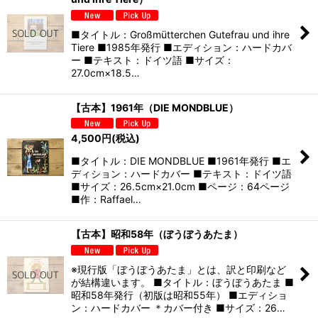
■タイトル：Großmütterchen Gutefrau und ihre
Tiere ■1985年発行 ■エディション：ハードカバ
ー ■テキスト：ドイツ語 ■サイズ：
27.0cm×18.5…
【古本】1961年（DIE MONDBLUE）
4,500
円
(税込)
■タイトル：DIE MONDBLUE ■1961年発行 ■エ
ディション：ハードカバー ■テキスト：ドイツ語
■サイズ：26.5cm×21.0cm ■ページ：64ページ
■作：Raffael…
【古本】昭和58年（ぼうぼうあたま）
※現行版「ぼうぼうあたま」とは、訳と印刷など
が結構違います。 ■タイトル：ぼうぼうあたま ■
昭和58年発行（初版は昭和55年） ■エディショ
ン：ハードカバー ＊カバー付き ■サイズ：26…