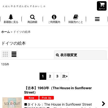
カート
新着順に見る
商品検索
ご利用案内
卸販売のこと
ホーム
>
ドイツの絵本
ドイツの絵本
表示順変更
閉じる
135
件
表示数
:
1
2
3
次
»
並び順
:
【古本】1963年（The House in Sunflower
Street）
絞り込む
■タイトル：The House in Sunflower Street