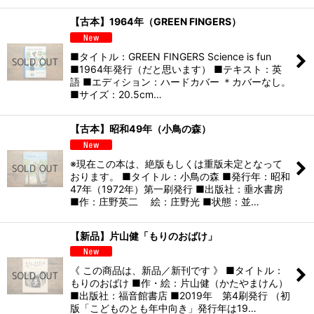
【古本】1964年（GREEN FINGERS）
■タイトル：GREEN FINGERS Science is fun
■1964年発行（だと思います） ■テキスト：英
語 ■エディション：ハードカバー ＊カバーなし。
■サイズ：20.5cm…
【古本】昭和49年（小鳥の森）
※現在この本は、絶版もしくは重版未定となって
おります。 ■タイトル：小鳥の森 ■発行年：昭和
47年（1972年）第一刷発行 ■出版社：垂水書房
■作：庄野英二 絵：庄野光 ■状態：並…
【新品】片山健「もりのおばけ」
《 この商品は、新品／新刊です 》 ■タイトル：
もりのおばけ ■作・絵：片山健（かたやまけん）
■出版社：福音館書店 ■2019年 第4刷発行 （初
版「こどものとも年中向き」発行年は19…