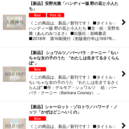
【新品】安野光雅「ハンディー版 野の花と小人た
ち」
《 この商品は、新品／新刊です 》 ■タイトル：
ハンディー版 野の花と小人たち ■文・絵：安野光
雅（あんのみつまさ） ■出版社：岩崎書店
■2018年 第16刷発行（初版発行年は1997年…
【新品】 シュワルツ／バーバラ・クーニー「ちい
ちゃな女の子のうた ”わたしは生きてるさくらん
ぼ”」
《 この商品は、新品／新刊です 》 ■タイトル：
ちいちゃな女の子のうた ”わたしは生きてるさく
らんぼ” ■作：デルモア・シュワルツ 絵：バー
バラ・クーニー（Barbara Cooney） …
【新品】シャーロット・ゾロトウ／ハワード・ノ
ッツ「かぜはどこへいくの」
《 この商品は、新品／新刊です 》 ■タイトル：