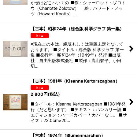
かぜはどこへいくの ■作：シャーロット・ゾロト
ウ（Charlotte Zolotow） 絵：ハワード・ノッ
ツ（Howard Knotts） …
【古本】昭和24年（総合版 科学グラフ 第一集）
※現在この本は、絶版もしくは重版未定となって
おります。 ■タイトル：総合版 科学グラフ 第一
集 ■発行年：昭和24年（1949年）発行 ■出版
社：自由出版株式会社 ■製作：高山磐平、小田
切…
【古本】1981年（Kisanna Kertorszagban）
2,800
円
(税込)
■タイトル：Kisanna Kertorszagban ■1981年発
行（だと思います） ■テキスト：ハンガリー語 ■
エディション：ハードカバー ＊カバーなし。 ■サ
イズ：23.0cm×20…
【古本】1974年（Blumenmarchen）