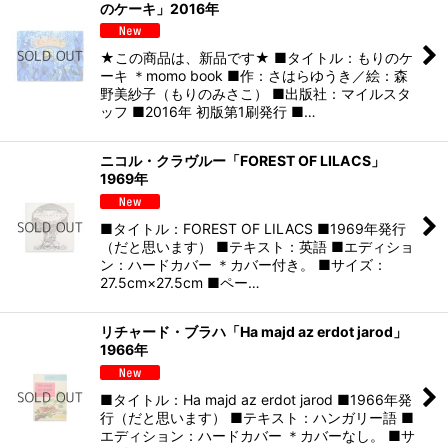
のケーキ」2016年
★この商品は、新品です★ ■タイトル：もりのケ
ーキ ＊momo book ■作：さはらゆうき／絵：森
野美紗子（もりのみさこ） ■出版社：マイルスタ
ッフ ■2016年 初版第1刷発行 ■…
ニコル・クラヴルー「FOREST OF LILACS」
1969年
■タイトル：FOREST OF LILACS ■1969年発行
（だと思います） ■テキスト：英語 ■エディショ
ン：ハードカバー ＊カバー付き。 ■サイズ：
27.5cm×27.5cm ■ペー…
リチャード・ブラハ「Ha majd az erdot jarod」
1966年
■タイトル：Ha majd az erdot jarod ■1966年発
行（だと思います） ■テキスト：ハンガリー語 ■
エディション：ハードカバー ＊カバーなし。 ■サ