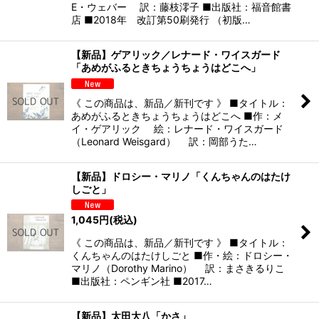
E・ウェバー 訳：藤枝澪子 ■出版社：福音館書
店 ■2018年 改訂第50刷発行 （初版…
【新品】ゲアリック／レナード・ワイスガード
「あめがふるときちょうちょうはどこへ」
《 この商品は、新品／新刊です 》 ■タイトル：
あめがふるときちょうちょうはどこへ ■作：メ
イ・ゲアリック 絵：レナード・ワイスガード
（Leonard Weisgard） 訳：岡部うた…
【新品】ドロシー・マリノ「くんちゃんのはたけ
しごと」
1,045
円
(税込)
《 この商品は、新品／新刊です 》 ■タイトル：
くんちゃんのはたけしごと ■作・絵：ドロシー・
マリノ（Dorothy Marino） 訳：まさきるりこ
■出版社：ペンギン社 ■2017…
【新品】太田大八「かさ」