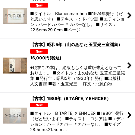
■タイトル：Blumenmarchen ■1974年発行（だ
と思います） ■テキスト：ドイツ語 ■エディショ
ン：ハードカバー ＊カバーなし。 ■サイズ：
22.5cm×29.0cm ■ページ…
【古本】昭和5年（山のあなた 玉置光三童謡集）
16,000
円
(税込)
※現在この本は、絶版もしくは重版未定となって
おります。 ■タイトル：山のあなた 玉置光三童謡
集 ■発行年：昭和5年（1930年）発行 ■出版社：
人文書房 ■著：玉置光三 序文：北原白秋…
【古本】1986年（В ТАЙГЕ, У ЕНИСЕЯ）
■タイトル：В ТАЙГЕ, У ЕНИСЕЯ ■1986年発行
（だと思います） ■テキスト：ロシア語 ■エディ
ション：ハードカバー ＊カバーなし。 ■サイズ：
28.5cm×21.5cm …