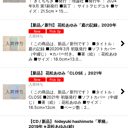
： きくちちき ■発行 ：理論社 ■発行年 ： 2024
年9月 第1刷発行 ■装丁 ： サイトヲヒデユキ ■サ
イズ：21.5cm × 15.…
【新品／新刊】 花松あゆみ「庭の記録」2020年
入荷待ち
《 この商品は、新品／新刊です 》 ■タイトル：
庭の記録 ■2020年3月 初版発行 ■ソフトカバー
（中綴じ） ※カバー付き。 ■著（絵）：花松あゆ
み ■サイズ：18.0cm×13.0…
【新品】 花松あゆみ「CLOSE 」2021年
入荷待ち
《 この商品は、新品／新刊です 》 ■タイトル：
CLOSE ■2021年 初版発行 ■ソフトカバー（中綴
じ） ■著（絵）：花松あゆみ ■サイズ：
16.5cm×12cm ■ページ数：2…
【CD / 新品】 hideyuki hashimoto「草稿」
2019年 ※花松あゆみ(絵)