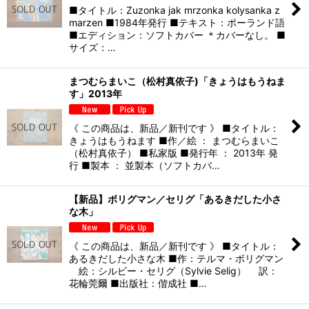
■タイトル：Zuzonka jak mrzonka kolysanka z
marzen ■1984年発行 ■テキスト：ポーランド語
■エディション：ソフトカバー ＊カバーなし。 ■
サイズ：…
まつむらまいこ（松村真依子)「きょうはもうねま
す」2013年
《 この商品は、新品／新刊です 》 ■タイトル：
きょうはもうねます ■作／絵 ： まつむらまいこ
（松村真依子） ■私家版 ■発行年 ： 2013年 発
行 ■製本 ： 並製本（ソフトカバ…
【新品】ボリグマン／セリグ「あるきだした小さ
な木」
《 この商品は、新品／新刊です 》 ■タイトル：
あるきだした小さな木 ■作：テルマ・ボリグマン
絵：シルビー・セリグ（Sylvie Selig） 訳：
花輪莞爾 ■出版社：偕成社 ■…