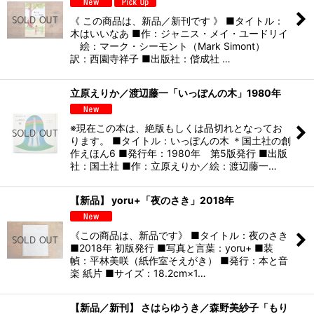
《 この商品は、新品／新刊です 》 ■タイトル：
木はいいなあ ■作：ジャニス・メイ・ユードリイ
絵：マーク・シーモント（Mark Simont）
訳：西園寺祥子 ■出版社：偕成社 …
立原えりか／渡辺藤一「いっぽんの木」1980年
※現在この本は、絶版もしくは品切れとなってお
ります。 ■タイトル：いっぽんの木 ＊国土社の創
作えほん6 ■発行年：1980年 第5版発行 ■出版
社：国土社 ■作：立原えりか／絵：渡辺藤一…
【新品】 yoru+「夜のさき」2018年
《この商品は、新品です》 ■タイトル：夜のさき
■2018年 初版発行 ■写真と言葉：yoru+ ■装
幀：平林美咲（紙作室そえがき） ■発行：本と音
楽 紙片 ■サイズ：18.2cm×1…
【新品／新刊】 さはらゆうき／森野美紗子「もり