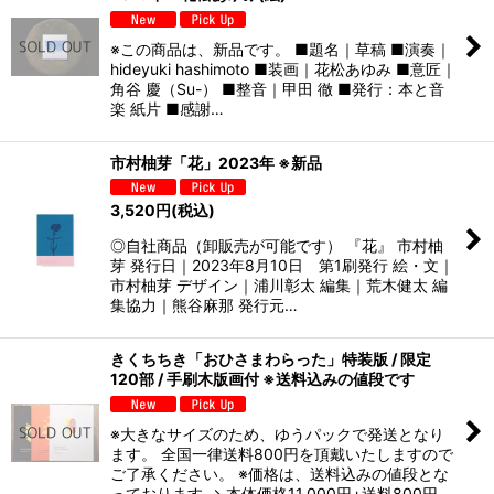
※この商品は、新品です。 ■題名｜草稿 ■演奏｜
hideyuki hashimoto ■装画｜花松あゆみ ■意匠｜
⻆谷 慶（Su-） ■整音｜甲田 徹 ■発行：本と音
楽 紙片 ■感謝…
市村柚芽「花」2023年 ※新品
3,520
円
(税込)
◎自社商品（卸販売が可能です） 『花』 市村柚
芽 発行日｜2023年8月10日 第1刷発行 絵・文｜
市村柚芽 デザイン｜浦川彰太 編集｜荒木健太 編
集協力｜熊谷麻那 発行元…
きくちちき「おひさまわらった」特装版 / 限定
120部 / 手刷木版画付 ※送料込みの値段です
※大きなサイズのため、ゆうパックで発送となり
ます。 全国一律送料800円を頂戴いたしますので
ご了承ください。 ※価格は、送料込みの値段とな
っております → 本体価格11,000円+送料800円 …