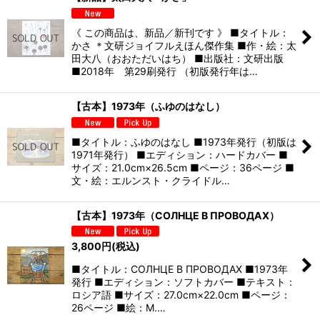
《 この商品は、新品／新刊です 》 ■タイトル：
かさ ＊文研ジョイフルえほん傑作集 ■作・絵：太
田大八（おおただいはち） ■出版社：文研出版
■2018年 第29刷発行 （初版発行年は…
【古本】1973年（ふゆのはなし）
■タイトル：ふゆのはなし ■1973年発行（初版は
1971年発行） ■エディション：ハードカバー ■
サイズ：21.0cm×26.5cm ■ページ：36ページ ■
文・絵：エルンスト・クライドル…
【古本】1973年（СОЛНЦЕ B ПРОВОДАХ）
3,800
円
(税込)
■タイトル：СОЛНЦЕ B ПРОВОДАХ ■1973年
発行 ■エディション：ソフトカバー ■テキスト：
ロシア語 ■サイズ：27.0cm×22.0cm ■ページ：
26ページ ■絵：M.…