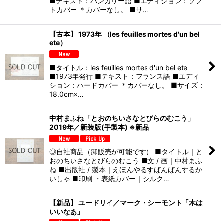
■テキスト：ハンガリー語 ■エディション：ソフ
トカバー ＊カバーなし。 ■サ…
【古本】 1973年 （les feuilles mortes d'un bel
ete）
■タイトル：les feuilles mortes d'un bel ete
■1973年発行 ■テキスト：フランス語 ■エディ
ション：ハードカバー ＊カバーなし。 ■サイズ：
18.0cm×…
中村まふね「とおのちいさなとびらのむこう」
2019年／新装版(手製本) ※新品
◎自社商品（卸販売が可能です） ■タイトル｜と
おのちいさなとびらのむこう ■文 / 画｜中村まふ
ね ■出版社 / 製本｜えほんやるすばんばんするか
いしゃ ■印刷 ・表紙カバー｜シルク…
【新品】 ユードリイ／マーク・シーモント「木は
いいなあ」