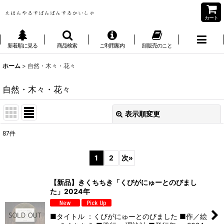
カート
新着順に見る
商品検索
ご利用案内
卸販売のこと
ホーム
>
自然・木々・花々
自然・木々・花々
表示順変更
閉じる
87
件
表示数
:
1
2
次
»
並び順
:
【新品】きくちちき「くびがにゅーとのびまし
た」2024年
絞り込む
■タイトル ：くびがにゅーとのびました ■作／絵