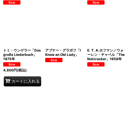
トミ・ウンゲラー「Das
アブナー・グラボフ「I
E. T. A.ホフマン／ウォ
große Liederbuch」
Know an Old Lady」
ーレン・チャペル「The
1975年
Nutcracker」1958年
4,800
円
(税込)
カートに入れる