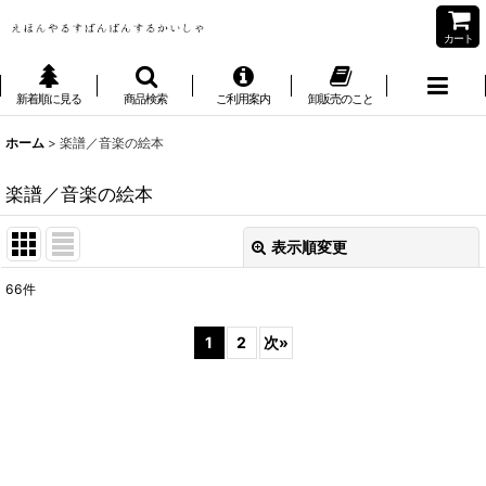
カート
新着順に見る
商品検索
ご利用案内
卸販売のこと
ホーム
>
楽譜／音楽の絵本
楽譜／音楽の絵本
表示順変更
閉じる
66
件
表示数
:
1
2
次
»
並び順
:
絞り込む