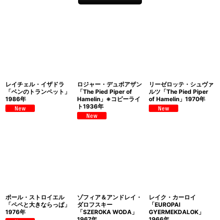
レイチェル・イザドラ
ロジャー・デュボアザン
リーゼロッテ・シュヴァ
「ベンのトランペット」
「The Pied Piper of
ルツ「The Pied Piper
1986年
Hamelin」※コピーライ
of Hamelin」1970年
ト1936年
ポール・ストロイエル
ゾフィア＆アンドレイ・
レイク・カーロイ
「ペペと大きならっぱ」
ダロフスキー
「EUROPAI
1976年
「SZEROKA WODA」
GYERMEKDALOK」
1967年
1966年