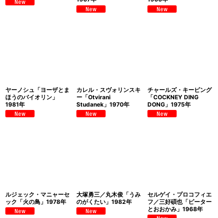
ヤーノシュ「ヨーザとま
カレル・スヴォリンスキ
チャールズ・キーピング
ほうのバイオリン」
ー「Otvirani
「COCKNEY DING
1981年
Studanek」1970年
DONG」1975年
ルジェック・マニャーセ
大塚勇三／丸木俊「うみ
セルゲイ・プロコフィエ
ック「火の鳥」1978年
のがくたい」1982年
フ／三好碩也「ピーター
とおおかみ」1968年