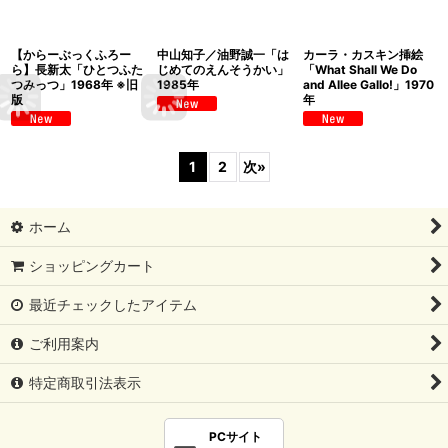
【からーぶっくふろー
中山知子／油野誠一「は
カーラ・カスキン挿絵
ら】長新太「ひとつふた
じめてのえんそうかい」
「What Shall We Do
つみっつ」1968年 ※旧
1985年
and Allee Gallo!」1970
版
年
1
2
次
»
ホーム
ショッピングカート
最近チェックしたアイテム
ご利用案内
特定商取引法表示
PCサイト