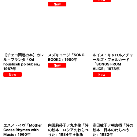
【チェコ関連の本】カレ
スズキコージ「SONG
ルイス・キャロル／チャ
ル・フランタ「Od
BOOK2」1980年
ールズ・フォルカード
houslicek po buben」
「SONGS FROM
1987年
ALICE」1978年
エスメ・イヴ「Mother
内田莉莎子／丸木俊「詩
高田敏子／朝倉摂「詩の
Goose Rhymes with
の絵本 ロシアのわらべ
絵本 日本のわらべう
Music」1960年
うた」1984年 ※旧版
た」1983年