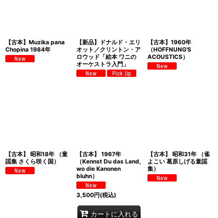
【古本】Muzika pana
【新品】ドナルド・エリ
【古本】1960年
Chopina 1984年
オット／クリントン・ア
（HOFFNUNG'S
ロウッド「絵本 ワニの
ACOUSTICS）
オーケストラ入門」
【古本】 昭和18年 （童
【古本】 1967年
【古本】 昭和31年 （雀
謡集 さくら咲く国）
（Kennst Du das Land,
よこい 葛原しげる童謡
wo die Kanonen
集）
bluhn）
3,500
円
(税込)
カートに入れる