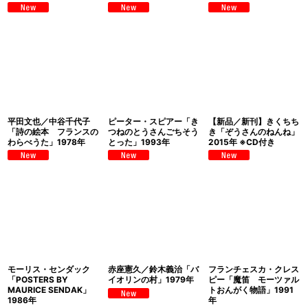
平田文也／中谷千代子
ピーター・スピアー「き
【新品／新刊】きくちち
「詩の絵本 フランスの
つねのとうさんごちそう
き「ぞうさんのねんね」
わらべうた」1978年
とった」1993年
2015年 ※CD付き
モーリス・センダック
赤座憲久／鈴木義治「バ
フランチェスカ・クレス
「POSTERS BY
イオリンの村」1979年
ピー「魔笛 モーツァル
MAURICE SENDAK」
トおんがく物語」1991
1986年
年