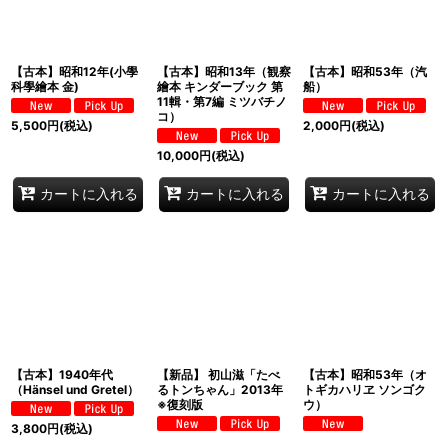
【古本】昭和12年(小學
【古本】昭和13年（観察
【古本】昭和53年（汽
科學繪本 金)
繪本 キンダーブック 第
船）
11輯・第7編 ミツバチノ
コ）
5,500
円
(税込)
2,000
円
(税込)
10,000
円
(税込)
カートに入れる
カートに入れる
カートに入れる
【古本】1940年代
【新品】 初山滋「たべ
【古本】昭和53年（オ
（Hänsel und Gretel）
るトンちゃん」2013年
トギカハリヱ ソンゴク
※復刻版
ウ）
3,800
円
(税込)