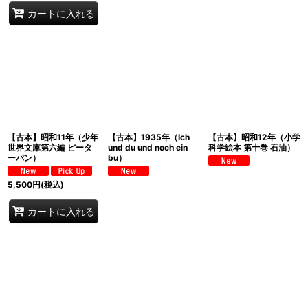
カートに入れる
【古本】昭和11年（少年
【古本】1935年（Ich
【古本】昭和12年（小学
世界文庫第六編 ピータ
und du und noch ein
科学絵本 第十巻 石油）
ーパン）
bu）
5,500
円
(税込)
カートに入れる