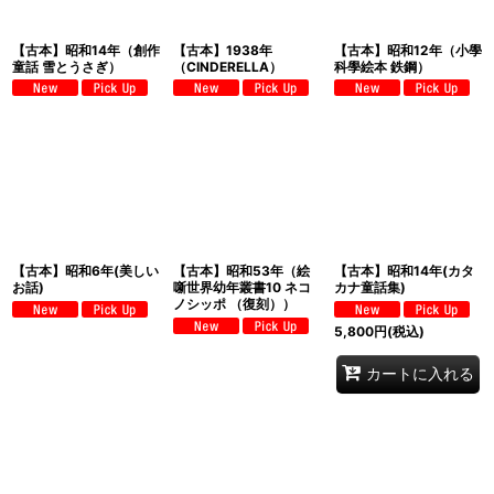
【古本】昭和14年（創作
【古本】1938年
【古本】昭和12年（小學
童話 雪とうさぎ）
（CINDERELLA）
科學絵本 鉄鋼）
【古本】昭和6年(美しい
【古本】昭和53年（絵
【古本】昭和14年(カタ
お話)
噺世界幼年叢書10 ネコ
カナ童話集)
ノシッポ （復刻））
5,800
円
(税込)
カートに入れる