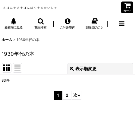
カート
新着順に見る
商品検索
ご利用案内
卸販売のこと
ホーム
>
1930年代の本
1930年代の本
表示順変更
閉じる
83
件
表示数
:
1
2
次
»
並び順
:
絞り込む