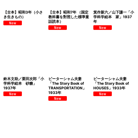
【古本】昭和3年（小さ
【古本】昭和7年 （国定
箕作新六／山下謙一「小
き生きもの）
教科書を對照した標準童
学科学絵本 家」1937
話読本）
年
鈴木文助／栗田次郎「小
ピーターシャム夫妻
ピーターシャム夫妻
学科学絵本 砂糖」
「The Story Book of
「The Story Book of
1937年
TRANSPORTATION」
HOUSES」1933年
1933年