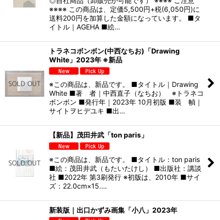
◎自社商品（卸販売が可能です） ※※※※ ご注意
※※※※ この商品は、定価5,500円+税(6,050円)に
送料200円を加算した金額になっています。 ■タ
イトル｜AGEHA ■絵…
トラネコボンボン(中西なちお)「Drawing
White」2023年 ※新品
※この商品は、新品です。 ■タイトル｜Drawing
White ■著 者｜中西直子（なちお） ※トラネコ
ボンボン ■発行年｜2023年 10月初版 ■装 幀｜
サイトヲヒデユキ ■出…
【新品】茂田井武「ton paris」
※この商品は、新品です。 ■タイトル：ton paris
■絵：茂田井武（もたいたけし） ■出版社：講談
社 ■2022年 第3刷発行 ※初版は、2010年 ■サイ
ズ：22.0cm×15.…
新装版｜出口かずみ画集「小八」2023年