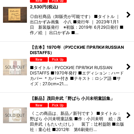
2,530
円
(税込)
◎自社商品（卸販売が可能です） ■タイトル ｜
出口かずみ画集 小八 ■発行年 ｜ 2023年1月1
日 新装版発行 ※初版：2019年 6月29日発行 ■
作／絵 ｜ 出口かずみ ■…
【古本】1970年（РУССКИЕ ПРЯЛКИ RUSSIAN
DISTAFFS）
■タイトル：РУССКИЕ ПРЯЛКИ RUSSIAN
DISTAFFS ■1970年発行 ■エディション：ハード
カバー ＊カバー付き ■テキスト：ロシア語 ■サ
イズ：27.0cm×21.…
【新品】茂田井武「野ばら 小川未明童話集」
《 この商品は、新品／新刊です 》 ■タイトル：
野ばら 小川未明童話集 ■作：小川未明 絵：茂
田井武（もたいたけし） 装丁：辻村益朗 ■出版
社：童心社 ■2012年 第6刷発行…