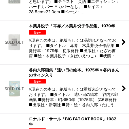
と思います） ■テキスト：英語 ■エディション：
ハードカバー ＊カバーなし。 ■サイズ：
28.5cm×22.0cm ■ページ：…
木葉井悦子「耳界／木葉井悦子作品集」1979年
※現在この本は、絶版もしくは品切れとなってお
ります。 ■タイトル：耳界 木葉井悦子作品集 ■
発行年：1979年 初版発行 ■出版社：たざわ書
房 ■絵：木葉井悦子（きばいえつこ） ■状態：…
谷内六郎画集「遠い日の絵本」1975年 ※谷内さん
のサイン入り
※現在この本は、絶版もしくは重版未定となって
おります。 ■タイトル：遠い日の絵本 谷内六郎
画集 ■発行年：昭和50年（1975年） 第6刷発行
■出版社：新潮社 ■詩・絵：谷内六郎（たにう…
ロナルド・サール「BIG FAT CAT BOOK」1982
年