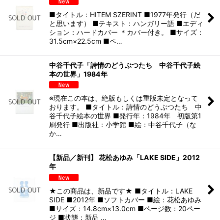
■タイトル：HITEM SZERINT ■1977年発行（だ
と思います） ■テキスト：ハンガリー語 ■エディ
ション：ハードカバー ＊カバー付き。 ■サイズ：
31.5cm×22.5cm ■ペ…
中谷千代子「詩情のどうぶつたち 中谷千代子絵
本の世界」1984年
※現在この本は、絶版もしくは重版未定となって
おります。 ■タイトル：詩情のどうぶつたち 中
谷千代子絵本の世界 ■発行年：1984年 初版第1
刷発行 ■出版社：小学館 ■絵：中谷千代子（な
か…
【新品／新刊】 花松あゆみ「LAKE SIDE」2012
年
★この商品は、新品です★ ■タイトル：LAKE
SIDE ■2012年 ■ソフトカバー ■絵：花松あゆみ
■サイズ：14.8cm×13.0cm ■ページ数：20ペー
ジ ■状態：新品 …