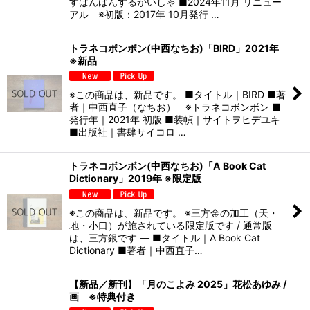
すばんばんするかいしゃ ■2024年11月 リニュー
アル ※初版：2017年 10月発行 …
トラネコボンボン(中西なちお)「BIRD」2021年
※新品
※この商品は、新品です。 ■タイトル｜BIRD ■著
者｜中西直子（なちお） ※トラネコボンボン ■
発行年｜2021年 初版 ■装幀｜サイトヲヒデユキ
■出版社｜書肆サイコロ …
トラネコボンボン(中西なちお)「A Book Cat
Dictionary」2019年 ※限定版
※この商品は、新品です。 ※三方金の加工（天・
地・小口）が施されている限定版です / 通常版
は、三方銀です — ■タイトル｜A Book Cat
Dictionary ■著者｜中西直子…
【新品／新刊】「月のこよみ 2025」花松あゆみ /
画 ※特典付き