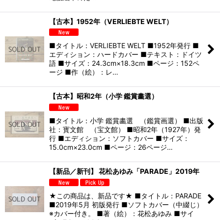
【古本】1952年（VERLIEBTE WELT）
■タイトル：VERLIEBTE WELT ■1952年発行 ■
エディション：ハードカバー ■テキスト：ドイツ
語 ■サイズ：24.3cm×18.3cm ■ページ：152ペ
ージ ■作（絵）：レ…
【古本】昭和2年（小学 鑑賞畵選）
■タイトル：小学 鑑賞畵選 （鑑賞画選） ■出版
社：寳文館 （宝文館） ■昭和2年（1927年）発
行 ■エディション：ソフトカバー ■サイズ：
15.0cm×23.0cm ■ページ：26ページ…
【新品／新刊】 花松あゆみ「PARADE」2019年
★この商品は、新品です★ ■タイトル：PARADE
■2019年5月 初版発行 ■ソフトカバー（中綴じ）
※カバー付き。 ■著（絵）：花松あゆみ ■サイ