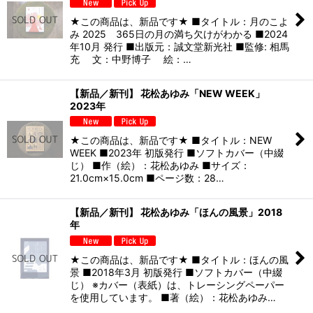
★この商品は、新品です★ ■タイトル：月のこよ
み 2025 365日の月の満ち欠けがわかる ■2024
年10月 発行 ■出版元：誠文堂新光社 ■監修: 相馬
充 文：中野博子 絵：…
【新品／新刊】 花松あゆみ「NEW WEEK」
2023年
★この商品は、新品です★ ■タイトル：NEW
WEEK ■2023年 初版発行 ■ソフトカバー（中綴
じ） ■作（絵）：花松あゆみ ■サイズ：
21.0cm×15.0cm ■ページ数：28…
【新品／新刊】 花松あゆみ「ほんの風景」2018
年
★この商品は、新品です★ ■タイトル：ほんの風
景 ■2018年3月 初版発行 ■ソフトカバー（中綴
じ） ※カバー（表紙）は、トレーシングペーパー
を使用しています。 ■著（絵）：花松あゆみ…