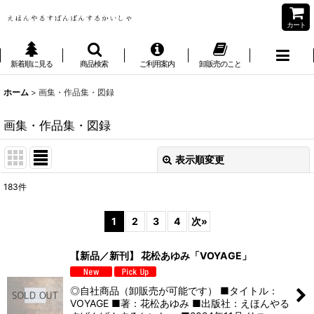
カート
新着順に見る
商品検索
ご利用案内
卸販売のこと
ホーム
>
画集・作品集・図録
画集・作品集・図録
表示順変更
閉じる
183
件
表示数
:
1
2
3
4
次
»
並び順
:
【新品／新刊】 花松あゆみ「VOYAGE」
絞り込む
◎自社商品（卸販売が可能です） ■タイトル：
VOYAGE ■著：花松あゆみ ■出版社：えほんやる