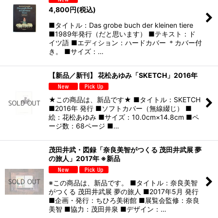
4,800
円
(税込)
■タイトル：Das grobe buch der kleinen tiere
■1989年発行（だと思います） ■テキスト：ド
イツ語 ■エディション：ハードカバー ＊カバー付
き。 ■サイズ：…
【新品／新刊】 花松あゆみ「SKETCH」2016年
★この商品は、新品です★ ■タイトル：SKETCH
■2016年 発行 ■ソフトカバー（無線綴じ） ■
絵：花松あゆみ ■サイズ：10.0cm×14.8cm ■ペ
ージ数：68ページ ■…
茂田井武・図録「奈良美智がつくる 茂田井武展 夢
の旅人」2017年 ※新品
※この商品は、新品です。 ■タイトル：奈良美智
がつくる 茂田井武展 夢の旅人 ■2017年5月 発行
■企画・発行：ちひろ美術館 ■展覧会監修：奈良
美智 ■協力：茂田井泉 ■デザイン：…