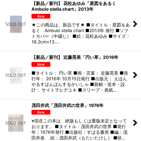
【新品／新刊】 花松あゆみ「星図をあるく
Ambulo stella chart」2013年
★この商品は、新品です★ ■タイトル：星図をあ
るく Ambulo stella chart ■2013年 発行 ■ソフ
トカバー（中綴じ） ■絵：花松あゆみ ■サイズ：
18.2cm×13.…
【新品／新刊】 近藤晃美「円い草」2016年
■タイトル： 円い草 ■画・言葉： 近藤晃美 ■発
行年： 2016年 10月15日発行 ■出版元： えほん
やるすばんばんするかいしゃ ■装幀・造本・設
計： サイトヲヒデユキ ■スリーブ・表紙…
茂田井武「茂田井武の世界」1976年
※現在この本は、絶版もしくは重版未定となって
おります。 ■タイトル：茂田井武の世界 ■発行
年：1976年発行 ■出版社：すばる書房 ■編：茂
田井泉 絵：茂田井武（もたいたけし） ■状…