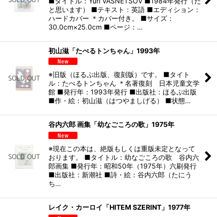
■タイトル：Yuri VASNETSOV ■1984年発行（だ
と思います） ■テキスト：英語 ■エディション：
ハードカバー ＊カバー付き。 ■サイズ：
30.0cm×25.0cm ■ページ：…
初山滋「たべるトンちゃん」1993年
※旧版（ほるぷ出版、復刻版）です。 ■タイト
ル：たべるトンちゃん ＊名著復刻 日本児童文学
館 ■発行年：1993年発行 ■出版社：ほるぷ出版
■作・絵：初山滋（はつやましげる） ■状態…
谷内六郎 画集「幼なごころの歌」1975年
※現在この本は、絶版もしくは重版未定となって
おります。 ■タイトル：幼なごころの歌 谷内六
郎画集 ■発行年：昭和50年（1975年）六刷発行
■出版社：新潮社 ■詩・絵：谷内六郎（たにう
ち…
レイク・カーロイ「HITEM SZERINT」1977年