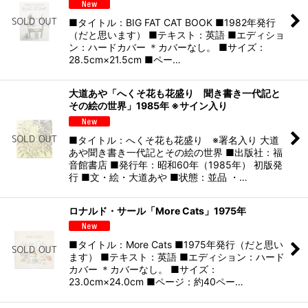
■タイトル：BIG FAT CAT BOOK ■1982年発行
（だと思います） ■テキスト：英語 ■エディショ
ン：ハードカバー ＊カバーなし。 ■サイズ：
28.5cm×21.5cm ■ペー…
大道あや「へくそ花も花盛り 聞き書き一代記と
その絵の世界」1985年 ※サイン入り
■タイトル：へくそ花も花盛り ※署名入り 大道
あや聞き書き一代記とその絵の世界 ■出版社：福
音館書店 ■発行年：昭和60年（1985年） 初版発
行 ■文・絵・大道あや ■状態：並品 ・…
ロナルド・サール「More Cats」1975年
■タイトル：More Cats ■1975年発行（だと思い
ます） ■テキスト：英語 ■エディション：ハード
カバー ＊カバーなし。 ■サイズ：
23.0cm×24.0cm ■ページ：約40ペー…