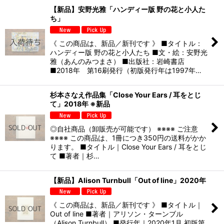
【新品】安野光雅「ハンディー版 野の花と小人た
ち」
《 この商品は、新品／新刊です 》 ■タイトル：
ハンディー版 野の花と小人たち ■文・絵：安野光
雅（あんのみつまさ） ■出版社：岩崎書店
■2018年 第16刷発行（初版発行年は1997年…
杉本さなえ作品集「Close Your Ears / 耳をとじ
て」2018年 ※新品
◎自社商品（卸販売が可能です） ※※※※ ご注意
※※※※ この商品は、1冊につき350円の送料がかか
ります。 ■タイトル｜Close Your Ears / 耳をとじ
て ■著者｜杉…
【新品】Alison Turnbull「Out of line」2020年
《 この商品は、新品／新刊です 》 ■タイトル｜
Out of line ■著者｜アリソン・ターンブル
（Alison Turnbull） ■発行年｜2020年1月 初版第