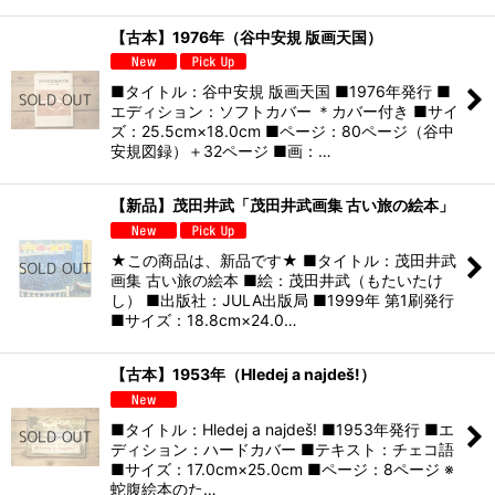
【古本】1976年（谷中安規 版画天国）
■タイトル：谷中安規 版画天国 ■1976年発行 ■
エディション：ソフトカバー ＊カバー付き ■サイ
ズ：25.5cm×18.0cm ■ページ：80ページ（谷中
安規図録）＋32ページ ■画：…
【新品】茂田井武「茂田井武画集 古い旅の絵本」
★この商品は、新品です★ ■タイトル：茂田井武
画集 古い旅の絵本 ■絵：茂田井武（もたいたけ
し） ■出版社：JULA出版局 ■1999年 第1刷発行
■サイズ：18.8cm×24.0…
【古本】1953年（Hledej a najdeš!）
■タイトル：Hledej a najdeš! ■1953年発行 ■エ
ディション：ハードカバー ■テキスト：チェコ語
■サイズ：17.0cm×25.0cm ■ページ：8ページ ※
蛇腹絵本のた…