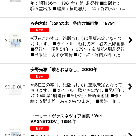
年：昭和56年（1981年）第1刷発行 ■出版社：
駸々堂出版 ■編集：横尾忠則 絵：谷内六郎（…
谷内六郎「ねむの木 谷内六郎画集」1979年
※現在この本は、絶版もしくは重版未定となって
おります。 ■タイトル：ねむの木 谷内六郎画集
■発行年：昭和54年（1979年）初版第4刷刷発行
■出版社：あすか書房 ■詩・絵：谷内六郎（た…
安野光雅「歌とおはなし」2000年
※現在この本は、絶版もしくは重版未定となって
おります。 ■タイトル：歌とおはなし ■発行年：
2000年 第1刷発行 ■出版社：岩崎美術社 ■作・
絵：安野光雅（あんのみつまさ） ■状態：並…
ユーリー・ヴァスネツォフ画集「Yuri
VASNETSOV」1984年