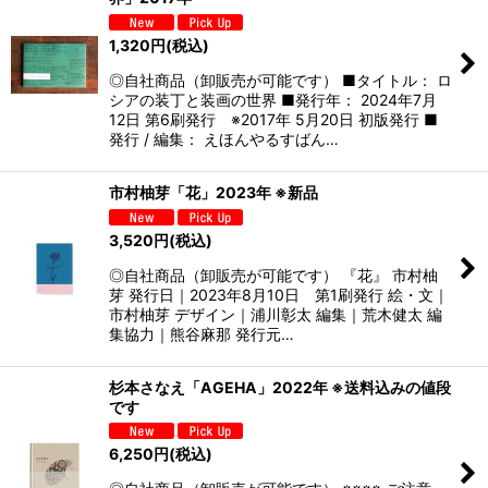
1,320
円
(税込)
◎自社商品（卸販売が可能です） ■タイトル： ロ
シアの装丁と装画の世界 ■発行年： 2024年7月
12日 第6刷発行 ※2017年 5月20日 初版発行 ■
発行 / 編集： えほんやるすばん…
市村柚芽「花」2023年 ※新品
3,520
円
(税込)
◎自社商品（卸販売が可能です） 『花』 市村柚
芽 発行日｜2023年8月10日 第1刷発行 絵・文｜
市村柚芽 デザイン｜浦川彰太 編集｜荒木健太 編
集協力｜熊谷麻那 発行元…
杉本さなえ「AGEHA」2022年 ※送料込みの値段
です
6,250
円
(税込)