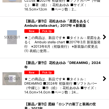
CLOSE ■2021年 初版発行 ■ソフトカバー（中綴
じ） ■著（絵）：花松あゆみ ■サイズ：
16.5cm×12cm ■ページ数：2…
【新品／新刊】 花松あゆみ「星図をあるく
Ambulo stella chart」2017年 ※新装版
★この商品は、新品です★ ■タイトル：星図をあ
るく Ambulo stella chart ■2017年3月 新装版発
行 ※2013年6月（初版発行） ※新装版の変更点
(1) 表紙に使用…
【新品／新刊】 花松あゆみ「DREAMING」2024
年
★この商品は、新品です★ ■タイトル：
DREAMING ■2024年 初版発行 ■ソフトカバー
（中綴じ） ■作（絵）：花松あゆみ ■サイズ：
14.0cm×14.0cm ■ページ数：24…
【新品／新刊】図録「ロシアの装丁と装画の世
界」2017年