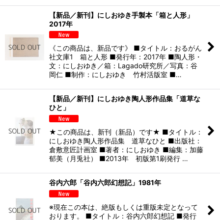
【新品／新刊】にしおゆき手製本「箱と人形」
2017年
《この商品は、新品です》 ■タイトル：おるがん
社文庫1 箱と人形 ■発行年：2017年 ■陶人形・
文：にしおゆき／箱：Lagado研究所／写真：谷
岡仁 ■制作：にしおゆき 竹村活版室 ■…
【新品／新刊】にしおゆき陶人形作品集「道草な
ひと」
★この商品は、新刊（新品）です★ ■タイトル：
にしおゆき陶人形作品集 道草なひと ■出版社：
倉敷意匠計画室 ■著者：にしおゆき ■編集：加藤
郁美（月兎社） ■2013年 初版第1刷発行 …
谷内六郎「谷内六郎幻想記」1981年
※現在この本は、絶版もしくは重版未定となって
おります。 ■タイトル：谷内六郎幻想記 ■発行