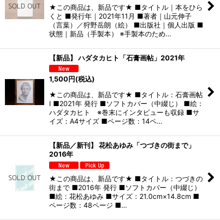
★この商品は、新品です★ ■タイトル｜本をひら
くと ■発行年｜2021年11月 ■著者｜山元伸子
（言葉）／狩野岳朗（絵） ■出版社｜個人出版 ■
状態｜新品（手製本） ※手製本のため…
【新品】 ハダタカヒト「石膏画帖」2021年
1,500
円
(税込)
★この商品は、新品です★ ■タイトル：石膏画帖
I ■2021年 発行 ■ソフトカバー（中綴じ） ■絵：
ハダタカヒト ※巻末にインタビューも収録 ■サ
イズ：A4サイズ ■ページ数：14ペ…
【新品／新刊】 花松あゆみ「つづきの街まで」
2016年
★この商品は、新品です★ ■タイトル：つづきの
街まで ■2016年 発行 ■ソフトカバー（中綴じ）
■絵：花松あゆみ ■サイズ：21.0cm×14.8cm ■
ページ数：48ページ ■…