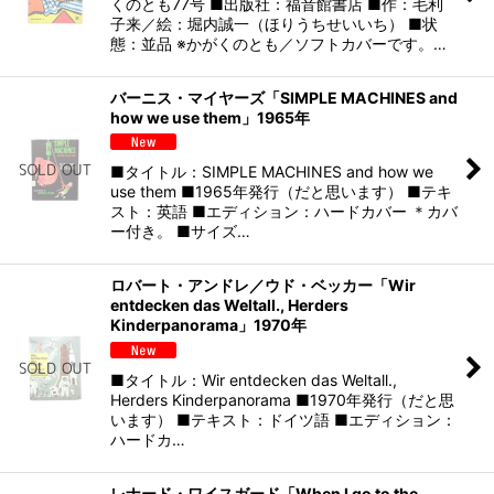
くのとも77号 ■出版社：福音館書店 ■作：毛利
子来／絵：堀内誠一（ほりうちせいいち） ■状
態：並品 ※かがくのとも／ソフトカバーです。…
バーニス・マイヤーズ「SIMPLE MACHINES and
how we use them」1965年
■タイトル：SIMPLE MACHINES and how we
use them ■1965年発行（だと思います） ■テキ
スト：英語 ■エディション：ハードカバー ＊カバ
ー付き。 ■サイズ…
ロバート・アンドレ／ウド・ベッカー「Wir
entdecken das Weltall., Herders
Kinderpanorama」1970年
■タイトル：Wir entdecken das Weltall.,
Herders Kinderpanorama ■1970年発行（だと思
います） ■テキスト：ドイツ語 ■エディション：
ハードカ…
レナード・ワイスガード「When I go to the