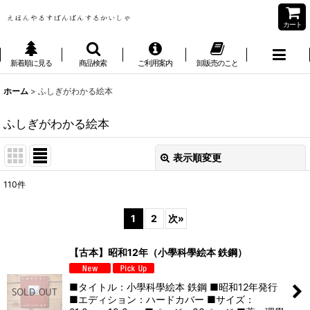
カート
新着順に見る
商品検索
ご利用案内
卸販売のこと
ホーム
>
ふしぎがわかる絵本
ふしぎがわかる絵本
表示順変更
閉じる
110
件
表示数
:
1
2
次
»
並び順
:
【古本】昭和12年（小學科學絵本 鉄鋼）
絞り込む
■タイトル：小學科學絵本 鉄鋼 ■昭和12年発行
■エディション：ハードカバー ■サイズ：