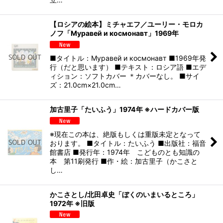
【ロシアの絵本】ミチャエフ／ユーリー・モロカ
ノフ「Муравей и космонавт」1969年
■タイトル：Муравей и космонавт ■1969年発
行（だと思います） ■テキスト：ロシア語 ■エデ
ィション：ソフトカバー ＊カバーなし。 ■サイ
ズ：21.0cm×21.0cm…
加古里子「たいふう」1974年 ※ハードカバー版
※現在この本は、絶版もしくは重版未定となって
おります。 ■タイトル：たいふう ■出版社：福音
館書店 ■発行年：1974年 こどものとも知識の
本 第11刷発行 ■作・絵：加古里子（かこさと
し…
かこさとし/北田卓史「ぼくのいまいるところ」
1972年 ※旧版