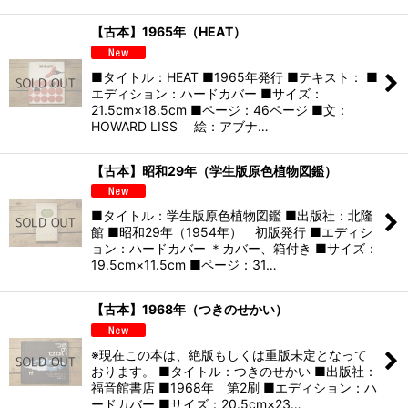
【古本】1965年（HEAT）
■タイトル：HEAT ■1965年発行 ■テキスト： ■
エディション：ハードカバー ■サイズ：
21.5cm×18.5cm ■ページ：46ページ ■文：
HOWARD LISS 絵：アブナ…
【古本】昭和29年（学生版原色植物図鑑）
■タイトル：学生版原色植物図鑑 ■出版社：北隆
館 ■昭和29年（1954年） 初版発行 ■エディシ
ョン：ハードカバー ＊カバー、箱付き ■サイズ：
19.5cm×11.5cm ■ページ：31…
【古本】1968年（つきのせかい）
※現在この本は、絶版もしくは重版未定となって
おります。 ■タイトル：つきのせかい ■出版社：
福音館書店 ■1968年 第2刷 ■エディション：ハ
ードカバー ■サイズ：20.5cm×23…