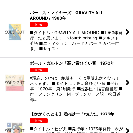
バーニス・マイヤーズ「GRAVITY ALL
AROUND」1963年
■タイトル：GRAVITY ALL AROUND ■1963年発
行（だと思います）※fourth printing ■テキスト：
英語 ■エディション：ハードカバー ＊カバー付
き。 ■サイズ：…
ポール・ガルドン「高い音ひくい音」1970年
※現在この本は、絶版もしくは重版未定となって
おります。 ■タイトル：高い音ひくい音 ■発行
年：1970年 第2刷発行 ■出版社：福音館書店 ■
作：フランクリン・M・ブランリー／訳：松田道
郎…
【かがくのとも】堀内誠一「ねびえ」1975年
■タイトル：ねびえ ■発行年：1975年発行 かが