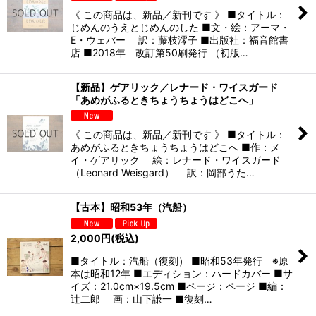
《 この商品は、新品／新刊です 》 ■タイトル：
じめんのうえとじめんのした ■文・絵：アーマ・
E・ウェバー 訳：藤枝澪子 ■出版社：福音館書
店 ■2018年 改訂第50刷発行 （初版…
【新品】ゲアリック／レナード・ワイスガード
「あめがふるときちょうちょうはどこへ」
《 この商品は、新品／新刊です 》 ■タイトル：
あめがふるときちょうちょうはどこへ ■作：メ
イ・ゲアリック 絵：レナード・ワイスガード
（Leonard Weisgard） 訳：岡部うた…
【古本】昭和53年（汽船）
2,000
円
(税込)
■タイトル：汽船（復刻） ■昭和53年発行 ※原
本は昭和12年 ■エディション：ハードカバー ■サ
イズ：21.0cm×19.5cm ■ページ：ページ ■編：
辻二郎 画：山下謙一 ■復刻…