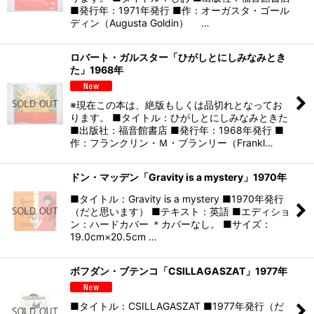
■発行年：1971年発行 ■作：オーガスタ・ゴール
ディン（Augusta Goldin） …
ロバート・ガルスター「ひがしとにしみなみとき
た」1968年
※現在この本は、絶版もしくは品切れとなってお
ります。 ■タイトル：ひがしとにしみなみときた
■出版社：福音館書店 ■発行年：1968年発行 ■
作：フランクリン・Ｍ・ブランリー（Frankl…
ドン・マッデン「Gravity is a mystery」1970年
■タイトル：Gravity is a mystery ■1970年発行
（だと思います） ■テキスト：英語 ■エディショ
ン：ハードカバー ＊カバーなし。 ■サイズ：
19.0cm×20.5cm …
ボフダン・ブテンコ「CSILLAGASZAT」1977年
■タイトル：CSILLAGASZAT ■1977年発行（だ