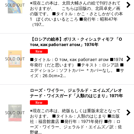
※現在この本は、太田大輔さんの絵で刊行されて
おりますが、 こちらは旧版の、北田卓史／画
の版です。 ■タイトル：かこ・さとしかがくの本
1 ぼくのいまいるところ ■発行年：昭和47年
（197…
【ロシアの絵本】ボリス・クィシュティモフ 「О
том, как работает атом」1974年
■タイトル：О том, как работает атом ■1974
年発行（だと思います） ■テキスト：ロシア語 ■
エディション：ソフトカバー ＊カバーなし。 ■サ
イズ：26.0cm×2…
ローズ・ワイラー、ジェラルド・エイムズ／レオ
ナード・ワイスガード「人類のはじまり」1971年
※現在この本は、絶版もしくは重版未定となって
おります。 ■タイトル：人類のはじまり ■出版
社：福音館書店 ■発行年：1971年発行 ■作：ロ
ーズ・ワイラー、ジェラルド・エイムズ／訳：佐
野健…