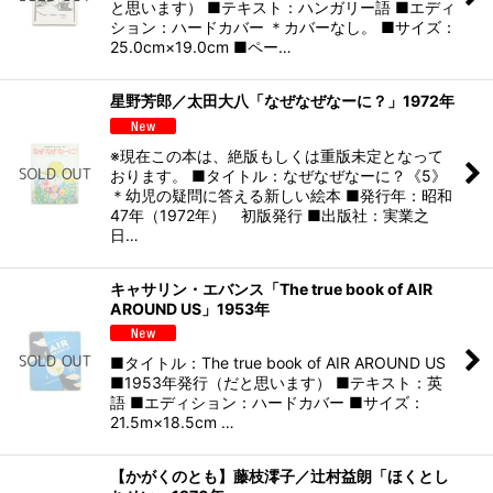
と思います） ■テキスト：ハンガリー語 ■エディ
ション：ハードカバー ＊カバーなし。 ■サイズ：
25.0cm×19.0cm ■ペー…
星野芳郎／太田大八「なぜなぜなーに？」1972年
※現在この本は、絶版もしくは重版未定となって
おります。 ■タイトル：なぜなぜなーに？《5》
＊幼児の疑問に答える新しい絵本 ■発行年：昭和
47年（1972年） 初版発行 ■出版社：実業之
日…
キャサリン・エバンス「The true book of AIR
AROUND US」1953年
■タイトル：The true book of AIR AROUND US
■1953年発行（だと思います） ■テキスト：英
語 ■エディション：ハードカバー ■サイズ：
21.5m×18.5cm …
【かがくのとも】藤枝澪子／辻村益朗「ほくとし