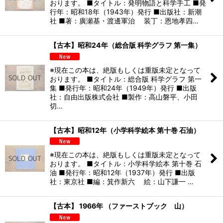
おります。 ■タイトル：発明物語と科学手工 ■発
行年：昭和18年（1943年）発行 ■出版社：新潮
社 ■著：廣瀬基・渡邊軍治 装丁：恩地孝四…
【古本】昭和24年（総合版 科学グラフ 第一集）
※現在この本は、絶版もしくは重版未定となって
おります。 ■タイトル：総合版 科学グラフ 第一
集 ■発行年：昭和24年（1949年）発行 ■出版
社：自由出版株式会社 ■製作：高山磐平、小田
切…
【古本】昭和12年（小学科学絵本 第十巻 石油）
※現在この本は、絶版もしくは重版未定となって
おります。 ■タイトル：小学科学絵本 第十巻 石
油 ■発行年：昭和12年（1937年）発行 ■出版
社：東京社 ■編：箕作新六 絵：山下謙一 …
【古本】 1966年 （ファーストブック 山）