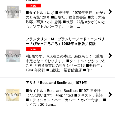
■タイトル：ゆげ ■発行年：1979年発行 かがく
のとも第129号 ■出版社：福音館書店 ■文：大沼
鉄郎／写真：小川忠博 ■状態：並品 ※かがくのと
も／ソフトカバーです。 ・角、…
フランクリン・M・ブランリー／エド・エンバリ
ー「ぴかっごろごろ」1968年 ※旧版／初版
※旧版です。 ※現在この本は、絶版もしくは重版
未定となっております。 ■タイトル：ぴかっごろ
ごろ ＊福音館書店の科学シリーズ16 ■発行年：
1968年発行 ■出版社：福音館書店 ■作：…
アリキ「Bees and Beelines」1971年
■タイトル：Bees and Beelines ■1971年発行
（だと思います） ※reprinted ■テキスト：英語
■エディション：ハードカバー ＊カバー付き。 ■
サイズ：20.5cm…