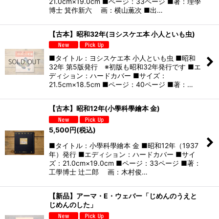
21.0cm×19.0cm ■ページ：33ページ ■著：理學
博士 箕作新六 画：横山薫次 ■出…
【古本】昭和32年(ヨシスケエ本 小人といも虫)
■タイトル：ヨシスケエ本 小人といも虫 ■昭和
32年 第5版発行 ※初版も昭和32年発行です ■エ
ディション：ハードカバー ■サイズ：
21.5cm×18.5cm ■ページ：40ページ ■著：…
【古本】昭和12年(小學科學繪本 金)
5,500
円
(税込)
■タイトル：小學科學繪本 金 ■昭和12年（1937
年）発行 ■エディション：ハードカバー ■サイ
ズ：21.0cm×19.0cm ■ページ：33ページ ■著：
工學博士 辻二郎 画：木村俊…
【新品】アーマ・E・ウェバー「じめんのうえと
じめんのした」