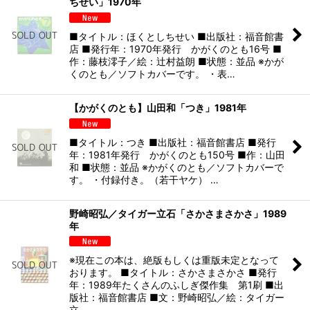
ちせい」1970年
■タイトル：ほくとしちせい ■出版社：福音館書
店 ■発行年：1970年発行 かがくのとも16号 ■
作：藤枝澪子／絵：辻村益朗 ■状態：並品 ※かが
くのとも／ソフトカバーです。 ・表…
【かがくのとも】山田和「つき」1981年
■タイトル：つき ■出版社：福音館書店 ■発行
年：1981年発行 かがくのとも150号 ■作：山田
和 ■状態：並品 ※かがくのとも／ソフトカバーで
す。 ・付録付き。（若干ヤケ） …
野崎昭弘／タイガー立石「さかさまさかさ」1989
年
※現在この本は、絶版もしくは重版未定となって
おります。 ■タイトル：さかさまさかさ ■発行
年：1989年たくさんのふしぎ傑作集 第1刷 ■出
版社：福音館書店 ■文：野崎昭弘／絵：タイガー
立…