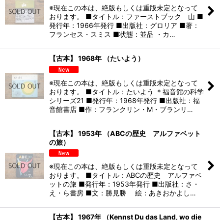
※現在この本は、絶版もしくは重版未定となって
おります。 ■タイトル：ファーストブック 山 ■
発行年：1966年発行 ■出版社：グロリア ■著：
フランセス・スミス ■状態：並品 ・カ…
【古本】 1968年 （たいよう）
※現在この本は、絶版もしくは重版未定となって
おります。 ■タイトル：たいよう ＊福音館の科学
シリーズ21 ■発行年：1968年発行 ■出版社：福
音館書店 ■作：フランクリン・M・ブランリ…
【古本】 1953年 （ABCの歴史 アルファベット
の旅）
※現在この本は、絶版もしくは重版未定となって
おります。 ■タイトル：ABCの歴史 アルファベ
ットの旅 ■発行年：1953年発行 ■出版社：さ・
え・ら書房 ■文：勝見勝 絵：あきおかよし…
【古本】 1967年 （Kennst Du das Land, wo die