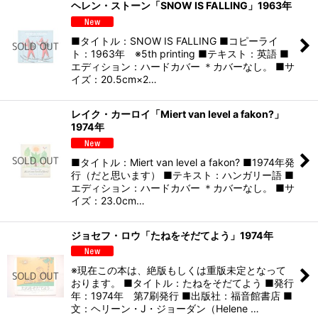
ヘレン・ストーン「SNOW IS FALLING」1963年
■タイトル：SNOW IS FALLING ■コピーライ
ト：1963年 ※5th printing ■テキスト：英語 ■
エディション：ハードカバー ＊カバーなし。 ■サ
イズ：20.5cm×2…
レイク・カーロイ「Miert van level a fakon?」
1974年
■タイトル：Miert van level a fakon? ■1974年発
行（だと思います） ■テキスト：ハンガリー語 ■
エディション：ハードカバー ＊カバーなし。 ■サ
イズ：23.0cm…
ジョセフ・ロウ「たねをそだてよう」1974年
※現在この本は、絶版もしくは重版未定となって
おります。 ■タイトル：たねをそだてよう ■発行
年：1974年 第7刷発行 ■出版社：福音館書店 ■
文：ヘリーン・J・ジョーダン（Helene …