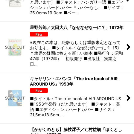
と思います） ■テキスト：ハンガリー語 ■エディ
ション：ハードカバー ＊カバーなし。 ■サイズ：
25.0cm×19.0cm ■ペー…
星野芳郎／太田大八「なぜなぜなーに？」1972年
※現在この本は、絶版もしくは重版未定となって
おります。 ■タイトル：なぜなぜなーに？《5》
＊幼児の疑問に答える新しい絵本 ■発行年：昭和
47年（1972年） 初版発行 ■出版社：実業之
日…
キャサリン・エバンス「The true book of AIR
AROUND US」1953年
■タイトル：The true book of AIR AROUND US
■1953年発行（だと思います） ■テキスト：英
語 ■エディション：ハードカバー ■サイズ：
21.5m×18.5cm …
【かがくのとも】藤枝澪子／辻村益朗「ほくとし