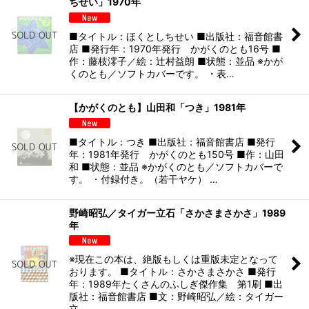
ちせい」1970年
■タイトル：ほくとしちせい ■出版社：福音館書
店 ■発行年：1970年発行 かがくのとも16号 ■
作：藤枝澪子／絵：辻村益朗 ■状態：並品 ※かが
くのとも／ソフトカバーです。 ・表…
【かがくのとも】山田和「つき」1981年
■タイトル：つき ■出版社：福音館書店 ■発行
年：1981年発行 かがくのとも150号 ■作：山田
和 ■状態：並品 ※かがくのとも／ソフトカバーで
す。 ・付録付き。（若干ヤケ） …
野崎昭弘／タイガー立石「さかさまさかさ」1989
年
※現在この本は、絶版もしくは重版未定となって
おります。 ■タイトル：さかさまさかさ ■発行
年：1989年たくさんのふしぎ傑作集 第1刷 ■出
版社：福音館書店 ■文：野崎昭弘／絵：タイガー
立…