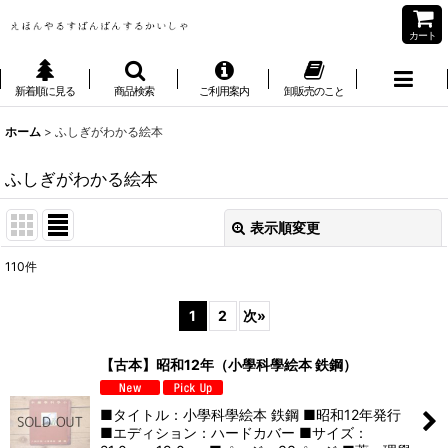
カート
新着順に見る
商品検索
ご利用案内
卸販売のこと
ホーム
>
ふしぎがわかる絵本
ふしぎがわかる絵本
表示順変更
閉じる
110
件
表示数
:
1
2
次
»
並び順
:
【古本】昭和12年（小學科學絵本 鉄鋼）
絞り込む
■タイトル：小學科學絵本 鉄鋼 ■昭和12年発行
■エディション：ハードカバー ■サイズ：