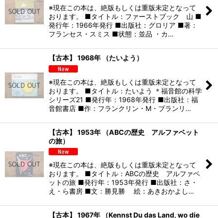
※現在この本は、絶版もしくは重版未定となって
おります。 ■タイトル：ファーストブック 山 ■
発行年：1966年発行 ■出版社：グロリア ■著：
フランセス・スミス ■状態：並品 ・カ…
【古本】 1968年 （たいよう）
※現在この本は、絶版もしくは重版未定となって
おります。 ■タイトル：たいよう ＊福音館の科学
シリーズ21 ■発行年：1968年発行 ■出版社：福
音館書店 ■作：フランクリン・M・ブランリ…
【古本】 1953年 （ABCの歴史 アルファベット
の旅）
※現在この本は、絶版もしくは重版未定となって
おります。 ■タイトル：ABCの歴史 アルファベ
ットの旅 ■発行年：1953年発行 ■出版社：さ・
え・ら書房 ■文：勝見勝 絵：あきおかよし…
【古本】 1967年 （Kennst Du das Land, wo die