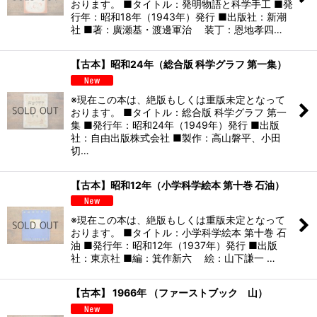
おります。 ■タイトル：発明物語と科学手工 ■発
行年：昭和18年（1943年）発行 ■出版社：新潮
社 ■著：廣瀬基・渡邊軍治 装丁：恩地孝四…
【古本】昭和24年（総合版 科学グラフ 第一集）
※現在この本は、絶版もしくは重版未定となって
おります。 ■タイトル：総合版 科学グラフ 第一
集 ■発行年：昭和24年（1949年）発行 ■出版
社：自由出版株式会社 ■製作：高山磐平、小田
切…
【古本】昭和12年（小学科学絵本 第十巻 石油）
※現在この本は、絶版もしくは重版未定となって
おります。 ■タイトル：小学科学絵本 第十巻 石
油 ■発行年：昭和12年（1937年）発行 ■出版
社：東京社 ■編：箕作新六 絵：山下謙一 …
【古本】 1966年 （ファーストブック 山）