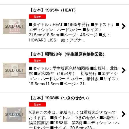
【古本】1965年（HEAT）
■タイトル：HEAT ■1965年発行 ■テキスト： ■
エディション：ハードカバー ■サイズ：
21.5cm×18.5cm ■ページ：46ページ ■文：
HOWARD LISS 絵：アブナ…
【古本】昭和29年（学生版原色植物図鑑）
■タイトル：学生版原色植物図鑑 ■出版社：北隆
館 ■昭和29年（1954年） 初版発行 ■エディシ
ョン：ハードカバー ＊カバー、箱付き ■サイズ：
19.5cm×11.5cm ■ページ：31…
【古本】1968年（つきのせかい）
※現在この本は、絶版もしくは重版未定となって
おります。 ■タイトル：つきのせかい ■出版社：
福音館書店 ■1968年 第2刷 ■エディション：ハ
ードカバー ■サイズ：20.5cm×23…