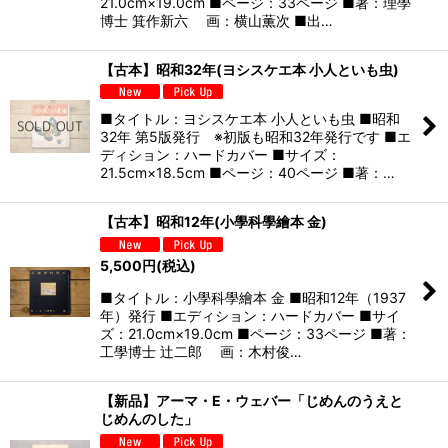
21.0cm×19.0cm ■ページ：33ページ ■著：理學
博士 箕作新六 画：横山薫次 ■出…
【古本】昭和32年(ヨシスケエ本 小人といも虫)
■タイトル：ヨシスケエ本 小人といも虫 ■昭和
32年 第5版発行 ※初版も昭和32年発行です ■エ
ディション：ハードカバー ■サイズ：
21.5cm×18.5cm ■ページ：40ページ ■著：…
【古本】昭和12年(小學科學繪本 金)
5,500
円
(税込)
■タイトル：小學科學繪本 金 ■昭和12年（1937
年）発行 ■エディション：ハードカバー ■サイ
ズ：21.0cm×19.0cm ■ページ：33ページ ■著：
工學博士 辻二郎 画：木村俊…
【新品】アーマ・E・ウェバー「じめんのうえと
じめんのした」