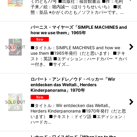
くのとも77号 ■出版社：福音館書店 ■作：毛利
子来／絵：堀内誠一（ほりうちせいいち） ■状
態：並品 ※かがくのとも／ソフトカバーです。…
バーニス・マイヤーズ「SIMPLE MACHINES and
how we use them」1965年
■タイトル：SIMPLE MACHINES and how we
use them ■1965年発行（だと思います） ■テキ
スト：英語 ■エディション：ハードカバー ＊カバ
ー付き。 ■サイズ…
ロバート・アンドレ／ウド・ベッカー「Wir
entdecken das Weltall., Herders
Kinderpanorama」1970年
■タイトル：Wir entdecken das Weltall.,
Herders Kinderpanorama ■1970年発行（だと思
います） ■テキスト：ドイツ語 ■エディション：
ハードカ…
レナード・ワイスガード「When I go to the