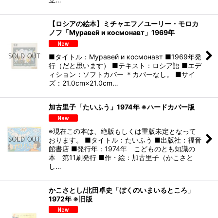
【ロシアの絵本】ミチャエフ／ユーリー・モロカ
ノフ「Муравей и космонавт」1969年
■タイトル：Муравей и космонавт ■1969年発
行（だと思います） ■テキスト：ロシア語 ■エデ
ィション：ソフトカバー ＊カバーなし。 ■サイ
ズ：21.0cm×21.0cm…
加古里子「たいふう」1974年 ※ハードカバー版
※現在この本は、絶版もしくは重版未定となって
おります。 ■タイトル：たいふう ■出版社：福音
館書店 ■発行年：1974年 こどものとも知識の
本 第11刷発行 ■作・絵：加古里子（かこさと
し…
かこさとし/北田卓史「ぼくのいまいるところ」
1972年 ※旧版