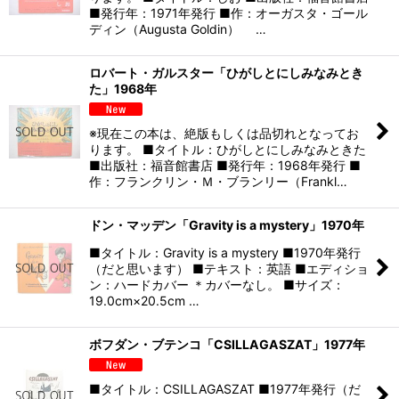
■発行年：1971年発行 ■作：オーガスタ・ゴール
ディン（Augusta Goldin） …
ロバート・ガルスター「ひがしとにしみなみとき
た」1968年
※現在この本は、絶版もしくは品切れとなってお
ります。 ■タイトル：ひがしとにしみなみときた
■出版社：福音館書店 ■発行年：1968年発行 ■
作：フランクリン・Ｍ・ブランリー（Frankl…
ドン・マッデン「Gravity is a mystery」1970年
■タイトル：Gravity is a mystery ■1970年発行
（だと思います） ■テキスト：英語 ■エディショ
ン：ハードカバー ＊カバーなし。 ■サイズ：
19.0cm×20.5cm …
ボフダン・ブテンコ「CSILLAGASZAT」1977年
■タイトル：CSILLAGASZAT ■1977年発行（だ