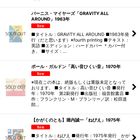
バーニス・マイヤーズ「GRAVITY ALL
AROUND」1963年
■タイトル：GRAVITY ALL AROUND ■1963年発
行（だと思います）※fourth printing ■テキスト：
英語 ■エディション：ハードカバー ＊カバー付
き。 ■サイズ：…
ポール・ガルドン「高い音ひくい音」1970年
※現在この本は、絶版もしくは重版未定となって
おります。 ■タイトル：高い音ひくい音 ■発行
年：1970年 第2刷発行 ■出版社：福音館書店 ■
作：フランクリン・M・ブランリー／訳：松田道
郎…
【かがくのとも】堀内誠一「ねびえ」1975年
■タイトル：ねびえ ■発行年：1975年発行 かが