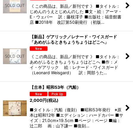
《 この商品は、新品／新刊です 》 ■タイトル：
じめんのうえとじめんのした ■文・絵：アーマ・
E・ウェバー 訳：藤枝澪子 ■出版社：福音館書
店 ■2018年 改訂第50刷発行 （初版…
【新品】ゲアリック／レナード・ワイスガード
「あめがふるときちょうちょうはどこへ」
《 この商品は、新品／新刊です 》 ■タイトル：
あめがふるときちょうちょうはどこへ ■作：メ
イ・ゲアリック 絵：レナード・ワイスガード
（Leonard Weisgard） 訳：岡部うた…
【古本】昭和53年（汽船）
2,000
円
(税込)
■タイトル：汽船（復刻） ■昭和53年発行 ※原
本は昭和12年 ■エディション：ハードカバー ■サ
イズ：21.0cm×19.5cm ■ページ：ページ ■編：
辻二郎 画：山下謙一 ■復刻…