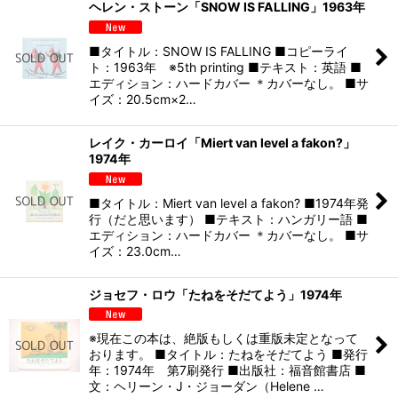
ヘレン・ストーン「SNOW IS FALLING」1963年
■タイトル：SNOW IS FALLING ■コピーライ
ト：1963年 ※5th printing ■テキスト：英語 ■
エディション：ハードカバー ＊カバーなし。 ■サ
イズ：20.5cm×2…
レイク・カーロイ「Miert van level a fakon?」
1974年
■タイトル：Miert van level a fakon? ■1974年発
行（だと思います） ■テキスト：ハンガリー語 ■
エディション：ハードカバー ＊カバーなし。 ■サ
イズ：23.0cm…
ジョセフ・ロウ「たねをそだてよう」1974年
※現在この本は、絶版もしくは重版未定となって
おります。 ■タイトル：たねをそだてよう ■発行
年：1974年 第7刷発行 ■出版社：福音館書店 ■
文：ヘリーン・J・ジョーダン（Helene …