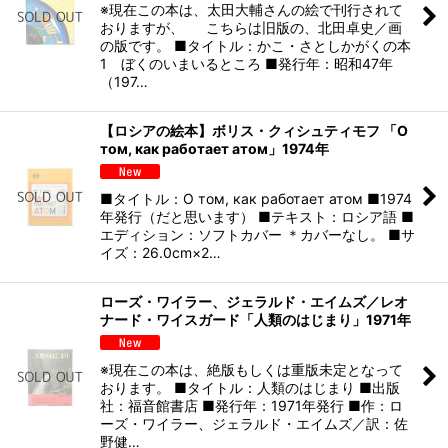
※現在この本は、太田大輔さんの絵で刊行されて
おりますが、 こちらは旧版の、北田卓史／画
の版です。 ■タイトル：かこ・さとしかがくの本
1 ぼくのいまいるところ ■発行年：昭和47年
（197…
【ロシアの絵本】ボリス・クィシュティモフ 「О
том, как работает атом」1974年
■タイトル：О том, как работает атом ■1974
年発行（だと思います） ■テキスト：ロシア語 ■
エディション：ソフトカバー ＊カバーなし。 ■サ
イズ：26.0cm×2…
ローズ・ワイラー、ジェラルド・エイムズ／レオ
ナード・ワイスガード「人類のはじまり」1971年
※現在この本は、絶版もしくは重版未定となって
おります。 ■タイトル：人類のはじまり ■出版
社：福音館書店 ■発行年：1971年発行 ■作：ロ
ーズ・ワイラー、ジェラルド・エイムズ／訳：佐
野健…