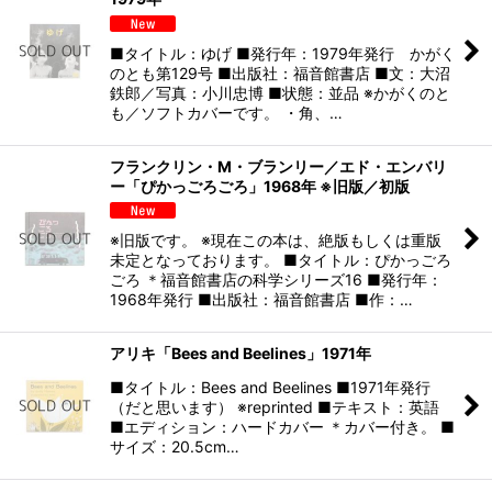
■タイトル：ゆげ ■発行年：1979年発行 かがく
のとも第129号 ■出版社：福音館書店 ■文：大沼
鉄郎／写真：小川忠博 ■状態：並品 ※かがくのと
も／ソフトカバーです。 ・角、…
フランクリン・M・ブランリー／エド・エンバリ
ー「ぴかっごろごろ」1968年 ※旧版／初版
※旧版です。 ※現在この本は、絶版もしくは重版
未定となっております。 ■タイトル：ぴかっごろ
ごろ ＊福音館書店の科学シリーズ16 ■発行年：
1968年発行 ■出版社：福音館書店 ■作：…
アリキ「Bees and Beelines」1971年
■タイトル：Bees and Beelines ■1971年発行
（だと思います） ※reprinted ■テキスト：英語
■エディション：ハードカバー ＊カバー付き。 ■
サイズ：20.5cm…