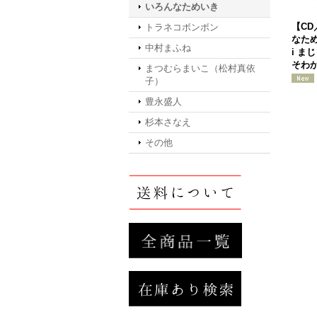
いろんなためいき
【CD
トラネコボンボン
なため
中村まふね
i ま
そわか
まつむらまいこ（松村真依
子）
豊永盛人
杉本さなえ
その他