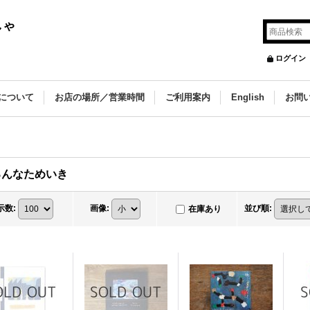
しゃ
ログイン
について
お店の場所／営業時間
ご利用案内
English
お問
ろんなためいき
示数
:
画像
:
並び順
:
在庫あり