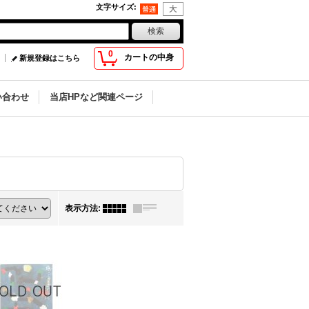
文字サイズ
:
0
カートの中身
新規登録はこちら
い合わせ
当店HPなど関連ページ
表示方法
: