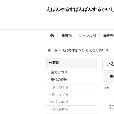
えほんやるすばんばんするかい
作家別
ジャンル別
卸販売
ホーム
>
現代の作家
>
いろんなためいき
作家別
い
全カテゴリ
表
現代の作家
きくちちき
4
件
出口かずみ
にしおゆき
花松あゆみ