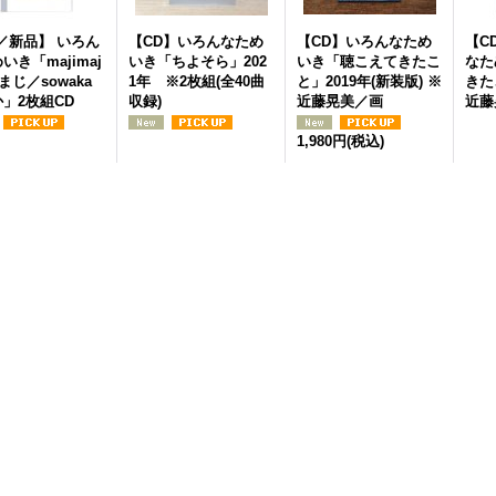
／新品】 いろん
【CD】いろんなため
【CD】いろんなため
【C
いき「majimaj
いき「ちよそら」202
いき「聴こえてきたこ
なた
じまじ／sowaka
1年 ※2枚組(全40曲
と」2019年(新装版) ※
きた
」2枚組CD
収録)
近藤晃美／画
近藤
1,980円
(税込)