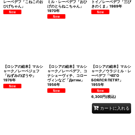
レーベデフ「こねこのお
ミル・レーベデフ「おひ
トイ／レーベデフ「三び
ひげちゃん」
げのとらねこちゃん」
きのくま」1989年
1970年
【ロシアの絵本】マルシ
【ロシアの絵本】マルシ
【ロシアの絵本】マルシ
ャーク／レーベジェフ
ャーク／レーベデフ、コ
ャーク／ウラジミル・レ
「ねずみのぼうや」
ナシェーヴィチ、コロー
ーベデフ「ЧЕГО
1976年
ヴィンなど「Детям」
БОЯЛСЯ ПЕТЯ?」
1956年
1955年
6,300
円
(税込)
カートに入れる