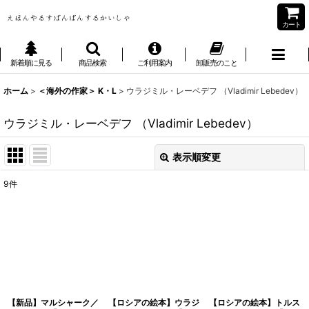
カート
新着順に見る
商品検索
ご利用案内
卸販売のこと
ホーム
>
＜海外の作家＞ K・L
>
ウラジミル・レーベデフ （Vladimir Lebedev）
ウラジミル・レーベデフ （Vladimir Lebedev）
表示順変更
閉じる
9
件
表示数
:
並び順
:
絞り込む
【新品】マルシャーク／
【ロシアの絵本】ウラジ
【ロシアの絵本】トルス