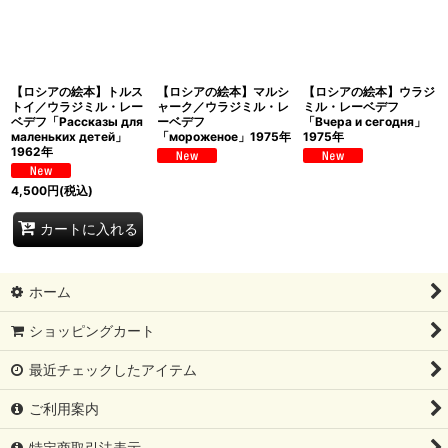
【ロシアの絵本】トルス
【ロシアの絵本】マルシ
【ロシアの絵本】ウラジ
トイ／ウラジミル・レー
ャーク／ウラジミル・レ
ミル・レーベデフ
ベデフ「Рассказы для
ーベデフ
「Вчера и сегодня」
маленьких детей」
「мороженое」1975年
1975年
1962年
4,500
円
(税込)
カートに入れる
ホーム
ショッピングカート
最近チェックしたアイテム
ご利用案内
特定商取引法表示