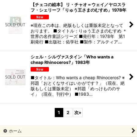
【チェコの絵本】 リ・チャオ＝ウェイ／ヤロスラ
フ・シェリーフ「りゅう王さまのむすめ」1978年
※現在この本は、絶版もしくは重版未定となって
おります。 ■タイトル：りゅう王さまのむすめ ＊
世界の名作童話シリーズ ■発行年：1978年 第1
刷発行 ■出版社：佑学社 ■製作：アルティア…
シェル・シルヴァスタイン「Who wants a
cheap Rhinoceros?」1983年
■タイトル：Who wants a cheap Rhinoceros? ※
邦題「おとくなサイはいかがです？」（現在、絶
版もしくは重版未定） ※邦題「めっけもののサ
イ」（現在、刊行中） ■1983…
1
2
次
»
ホーム