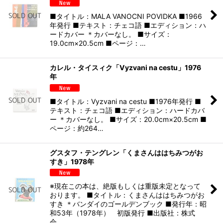
■タイトル：MALA VANOCNI POVIDKA ■1966
年発行 ■テキスト：チェコ語 ■エディション：ハ
ードカバー ＊カバーなし。 ■サイズ：
19.0cm×20.5cm ■ページ：…
カレル・タイスィク「Vyzvani na cestu」1976
年
■タイトル：Vyzvani na cestu ■1976年発行 ■
テキスト：チェコ語 ■エディション：ハードカバ
ー ＊カバーなし。 ■サイズ：20.0cm×20.5cm ■
ページ：約264…
グスタフ・テングレン「くまさんははちみつがお
すき」1978年
※現在この本は、絶版もしくは重版未定となって
おります。 ■タイトル：くまさんははちみつがお
すき ＊バンダイのゴールデンブック ■発行年：昭
和53年（1978年） 初版発行 ■出版社：株式
会…