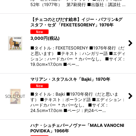
52年（1977年） 第7刷発行 ■出版社：講談社 …
【チェコのとびだす絵本】イジー・パフリン&グ
スタフ・セダ 「FEKETESORENY」1976年
3,000
円
(税込)
■タイトル：FEKETESORENY ■1976年発行（だ
と思います） ■テキスト：ハンガリー語 ■エディ
ション：ハードカバー ＊カバーなし。 ■サイズ：
19.0cm×17.0cm ■ペー…
マリアン・スタフルスキ「Bajki」1970年
■タイトル：Bajki ■1970年発行（だと思いま
す） ■テキスト：ポーランド語 ■エディション：
ハードカバー ＊カバーなし。 ■サイズ：
24.5cm×17.0cm ■ページ：約24ペー…
ハナ・シュチェパーノヴァー「MALA VANOCNI
POVIDKA」1966年