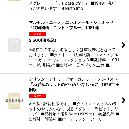
／グレー・ラビットのおはなし） ■1949年発行
（だと思います） ※Ninth Imp…
マルセル・エーメ／エレオノール・シュミッド
「牧場物語 コント・ブルー」1981 年
2,500
円
(税込)
※現在この本は、絶版もしくは重版未定となって
おります。 ■タイトル：牧場物語 コント・ブル
ー ＊ガリマール・コレクション3 ■発行年：1981
年 第1刷発行 ■出版社：日本ブリタニカ ■…
アリソン・アトリー／マーガレット・テンペスト
「ねずみのラットのやっかいなしっぽ」1979年 ※
旧版
※旧版の評論社版です。 ■タイトル：ねずみのラ
ットのやっかいなしっぽ ＊グレー・ラビットシリ
ーズ3 ■発行年：昭和54年(1979年) 初版発行 ■
出版社：評論社 ■作：アリソン・アトリ…