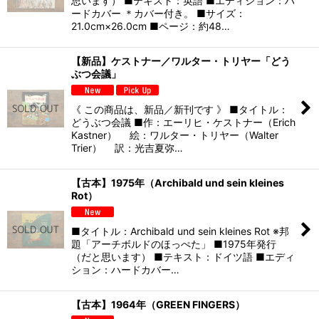
思います） ■テキスト：英語 ■エディション：ハ
ードカバー ＊カバー付き。 ■サイズ：
21.0cm×26.0cm ■ページ：約48…
【新品】ケストナー／ワルター・トリヤー「どう
ぶつ会議」
《 この商品は、新品／新刊です 》 ■タイトル：
どうぶつ会議 ■作：エーリヒ・ケストナー（Erich
Kastner） 絵：ワルター・トリヤー（Walter
Trier） 訳：光吉夏弥…
【古本】1975年（Archibald und sein kleines
Rot）
■タイトル：Archibald und sein kleines Rot ※邦
題「アーチボルドのほっぺた」 ■1975年発行
（だと思います） ■テキスト：ドイツ語 ■エディ
ション：ハードカバー…
【古本】1964年（GREEN FINGERS）