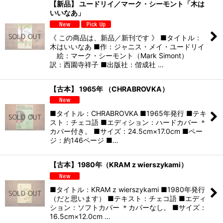
【新品】 ユードリイ／マーク・シーモント「木は
いいなあ」
《 この商品は、新品／新刊です 》 ■タイトル：
木はいいなあ ■作：ジャニス・メイ・ユードリイ
絵：マーク・シーモント（Mark Simont）
訳：西園寺祥子 ■出版社：偕成社 …
【古本】 1965年 （CHRABROVKA）
■タイトル：CHRABROVKA ■1965年発行 ■テキ
スト：チェコ語 ■エディション：ハードカバー ＊
カバー付き。 ■サイズ：24.5cm×17.0cm ■ペー
ジ：約146ページ ■…
【古本】1980年（KRAM z wierszykami）
■タイトル：KRAM z wierszykami ■1980年発行
（だと思います） ■テキスト：チェコ語 ■エディ
ション：ソフトカバー ＊カバーなし。 ■サイズ：
16.5cm×12.0cm …