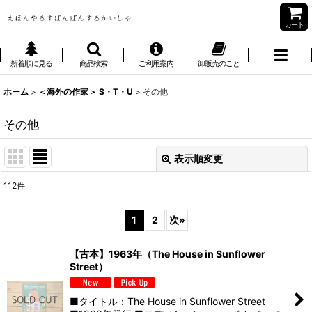
カート
新着順に見る
商品検索
ご利用案内
卸販売のこと
ホーム
>
＜海外の作家＞ S・T・U
>
その他
その他
表示順変更
閉じる
112
件
表示数
:
1
2
次
»
並び順
:
【古本】1963年（The House in Sunflower
Street）
絞り込む
■タイトル：The House in Sunflower Street