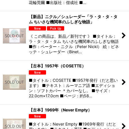
花輪莞爾 ■出版社：偕成社 ■…
【新品】ニクル／シュレーダー「ラ・タ・タ・タ
ム ちいさな機関車のふしぎな物語」
《 この商品は、新品／新刊です 》 ■タイトル：
ラ・タ・タ・タム ちいさな機関車のふしぎな物語
■作：ペーター・ニクル（Peter Nickl） 絵：ビネ
ッテ・シュレーダー（Binet…
【古本】1957年（COSETTE）
■タイトル：COSETTE ■1957年発行（だと思い
ます） ■テキスト：ルーマニア語 ■エディショ
ン：ソフトカバー ＊カバーなし。 ■サイズ：
22.0cm×17.0cm ■ページ：約58…
【古本】1969年（Never Empty）
■タイトル：Never Empty ■1969年発行（だと