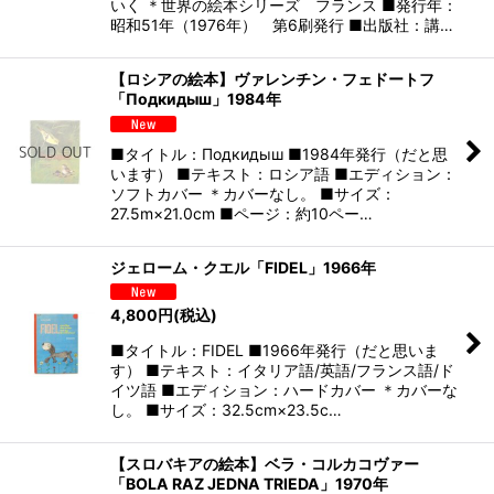
いく ＊世界の絵本シリーズ フランス ■発行年：
昭和51年（1976年） 第6刷発行 ■出版社：講…
【ロシアの絵本】ヴァレンチン・フェドートフ
「Подкидыш」1984年
■タイトル：Подкидыш ■1984年発行（だと思
います） ■テキスト：ロシア語 ■エディション：
ソフトカバー ＊カバーなし。 ■サイズ：
27.5m×21.0cm ■ページ：約10ペー…
ジェローム・クエル「FIDEL」1966年
4,800
円
(税込)
■タイトル：FIDEL ■1966年発行（だと思いま
す） ■テキスト：イタリア語/英語/フランス語/ド
イツ語 ■エディション：ハードカバー ＊カバーな
し。 ■サイズ：32.5cm×23.5c…
【スロバキアの絵本】ベラ・コルカコヴァー
「BOLA RAZ JEDNA TRIEDA」1970年