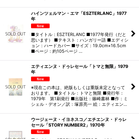
ハインツェルマン・エマ「ESZTERLANC」1977
年
■タイトル：ESZTERLANC ■1977年発行（だと
思います） ■テキスト：ハンガリー語 ■エディシ
ョン：ハードカバー ■サイズ：19.0cm×16.5cm
■ページ：約105ページ …
エティエンヌ・ドゥレセール「トマと無限」1979
年
※現在この本は、絶版もしくは重版未定となって
おります。 ■タイトル：トマと無限 ■発行年：
1979年 第1刷発行 ■出版社：篠崎書林 ■作：ミ
シェル・デオン／訳：塚原亮一 絵：エティエン…
ウージェーヌ・イヨネスコ／エチエンヌ・ドゥレ
セール「STORY NUMBER2」1970年