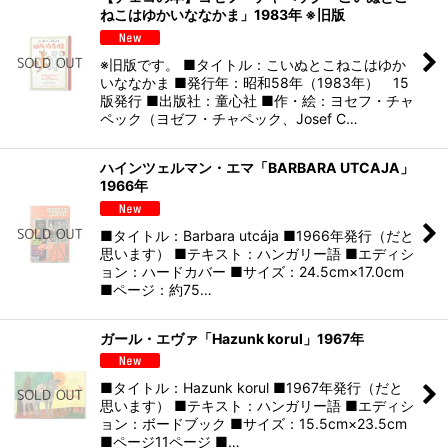
ねこはゆかいななかま」1983年 ※旧版
※旧版です。 ■タイトル：こいぬとこねこはゆか
いななかま ■発行年：昭和58年（1983年） 15
版発行 ■出版社：童心社 ■作・絵：ヨセフ・チャ
ペック（ヨゼフ・チャペック、Josef C…
ハインツェルマン・エマ「BARBARA UTCAJA」
1966年
■タイトル：Barbara utcája ■1966年発行（だと
思います） ■テキスト：ハンガリー語 ■エディシ
ョン：ハードカバー ■サイズ：24.5cm×17.0cm
■ページ：約75…
ガール・エヴァ「Hazunk korul」1967年
■タイトル：Hazunk korul ■1967年発行（だと
思います） ■テキスト：ハンガリー語 ■エディシ
ョン：ボードブック ■サイズ：15.5cm×23.5cm
■ページ11ページ ■…