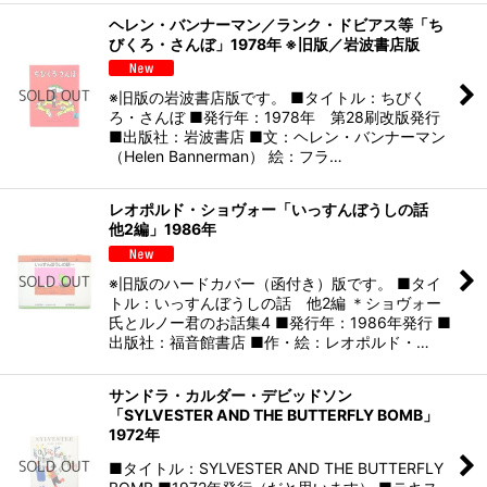
ヘレン・バンナーマン／ランク・ドビアス等「ち
びくろ・さんぼ」1978年 ※旧版／岩波書店版
※旧版の岩波書店版です。 ■タイトル：ちびく
ろ・さんぼ ■発行年：1978年 第28刷改版発行
■出版社：岩波書店 ■文：ヘレン・バンナーマン
（Helen Bannerman） 絵：フラ…
レオポルド・ショヴォー「いっすんぼうしの話
他2編」1986年
※旧版のハードカバー（函付き）版です。 ■タイ
トル：いっすんぼうしの話 他2編 ＊ショヴォー
氏とルノー君のお話集4 ■発行年：1986年発行 ■
出版社：福音館書店 ■作・絵：レオポルド・…
サンドラ・カルダー・デビッドソン
「SYLVESTER AND THE BUTTERFLY BOMB」
1972年
■タイトル：SYLVESTER AND THE BUTTERFLY