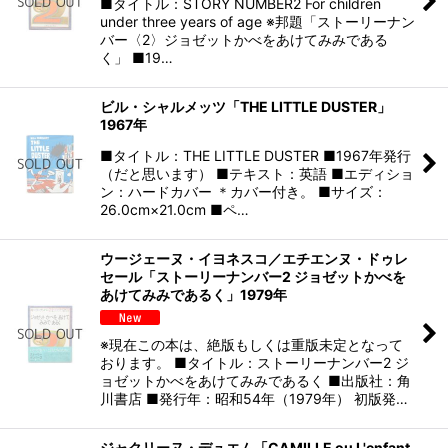
■タイトル：STORY NUMBER2 For children
under three years of age ※邦題「ストーリーナン
バー〈2〉ジョゼットかべをあけてみみである
く」 ■19…
ビル・シャルメッツ「THE LITTLE DUSTER」
1967年
■タイトル：THE LITTLE DUSTER ■1967年発行
（だと思います） ■テキスト：英語 ■エディショ
ン：ハードカバー ＊カバー付き。 ■サイズ：
26.0cm×21.0cm ■ペ…
ウージェーヌ・イヨネスコ／エチエンヌ・ドゥレ
セール「ストーリーナンバー2 ジョゼットかべを
あけてみみであるく」1979年
※現在この本は、絶版もしくは重版未定となって
おります。 ■タイトル：ストーリーナンバー2 ジ
ョゼットかべをあけてみみであるく ■出版社：角
川書店 ■発行年：昭和54年（1979年） 初版発…
ジャクリーヌ・デュエム「CAMILLE ou L'enfant