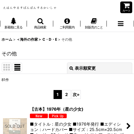
カート
新着順に見る
商品検索
ご利用案内
卸販売のこと
ホーム
>
＜海外の作家＞ C・D・E
>
その他
その他
表示順変更
閉じる
81
件
表示数
:
1
2
次
»
並び順
:
【古本】1976年（星の少女)
絞り込む
■タイトル：星の少女 ■1976年発行 ■エディシ
ョン：ハードカバー ■サイズ：25.5cm×20.5cm