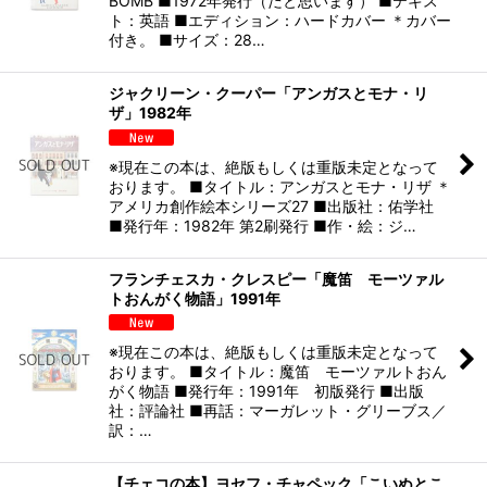
BOMB ■1972年発行（だと思います） ■テキス
ト：英語 ■エディション：ハードカバー ＊カバー
付き。 ■サイズ：28…
ジャクリーン・クーパー「アンガスとモナ・リ
ザ」1982年
※現在この本は、絶版もしくは重版未定となって
おります。 ■タイトル：アンガスとモナ・リザ ＊
アメリカ創作絵本シリーズ27 ■出版社：佑学社
■発行年：1982年 第2刷発行 ■作・絵：ジ…
フランチェスカ・クレスピー「魔笛 モーツァル
トおんがく物語」1991年
※現在この本は、絶版もしくは重版未定となって
おります。 ■タイトル：魔笛 モーツァルトおん
がく物語 ■発行年：1991年 初版発行 ■出版
社：評論社 ■再話：マーガレット・グリーブス／
訳：…
【チェコの本】ヨセフ・チャペック「こいぬとこ