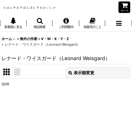
カート
新着順に見る
商品検索
ご利用案内
卸販売のこと
ホーム
>
＜海外の作家＞V・W・X・Y・Z
>
レナード・ワイスガード（Leonard Weisgard）
レナード・ワイスガード（Leonard Weisgard）
表示順変更
閉じる
50
件
表示数
:
並び順
:
絞り込む