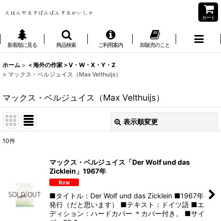
カート
新着順に見る
商品検索
ご利用案内
卸販売のこと
ホーム
>
＜海外の作家＞V・W・X・Y・Z
>
マックス・ベルジュイス（Max Velthuijs）
マックス・ベルジュイス（Max Velthuijs）
表示順変更
閉じる
10
件
表示数
:
マックス・ベルジュイス「Der Wolf und das
Zicklein」1967年
並び順
:
■タイトル：Der Wolf und das Zicklein ■1967年
絞り込む
発行（だと思います） ■テキスト：ドイツ語 ■エ
ディション：ハードカバー ＊カバー付き。 ■サイ