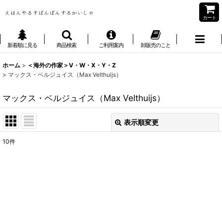
カート
新着順に見る
商品検索
ご利用案内
卸販売のこと
ホーム
>
＜海外の作家＞V・W・X・Y・Z
>
マックス・ベルジュイス（Max Velthuijs）
マックス・ベルジュイス（Max Velthuijs）
表示順変更
閉じる
10
件
表示数
:
並び順
:
絞り込む