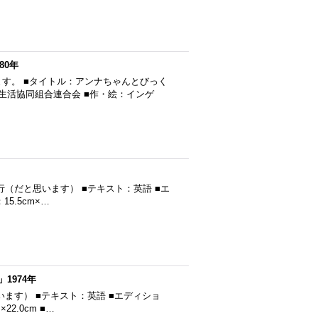
80年
す。 ■タイトル：アンナちゃんとびっく
本生活協同組合連合会 ■作・絵：インゲ
■1973年発行（だと思います） ■テキスト：英語 ■エ
5.5cm×…
」1974年
（だと思います） ■テキスト：英語 ■エディショ
2.0cm ■…