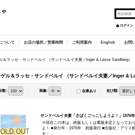
しゃ
ログイン
について
お店の場所／営業時間
ご利用案内
English
お問
＆ラッセ・サンドベルイ （サンドベルイ夫妻／Inger & Lasse Sandberg）
ゲル＆ラッセ・サンドベルイ （サンドベルイ夫妻／Inger & Lass
示数
:
画像
:
並び順
:
在庫あり
サンドベルイ夫妻「さばくごっこしようよ！」1976年
※現在この本は、絶版もしくは重版未定となっており
よ！ ■発行年：1976年 初版発行 ■出版社：アリ
セ・…