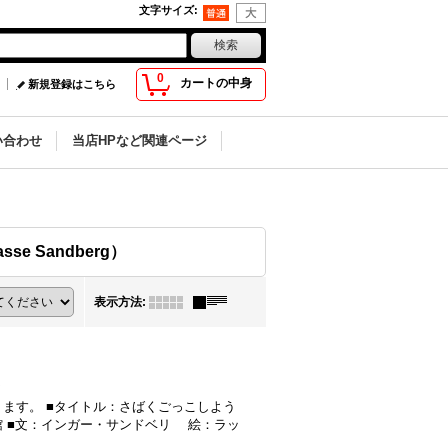
文字サイズ
:
0
カートの中身
新規登録はこちら
い合わせ
当店HPなど関連ページ
e Sandberg）
表示方法
:
ます。 ■タイトル：さばくごっこしよう
ス館 ■文：インガー・サンドベリ 絵：ラッ