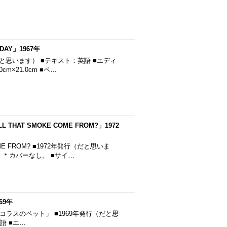
AY」1967年
発行（だと思います） ■テキスト：英語 ■エディ
×21.0cm ■ペ…
HAT SMOKE COME FROM?」1972
OME FROM? ■1972年発行（だと思いま
 ＊カバーなし。 ■サイ…
69年
題「ニコラスのペット」 ■1969年発行（だと思
英語 ■エ…