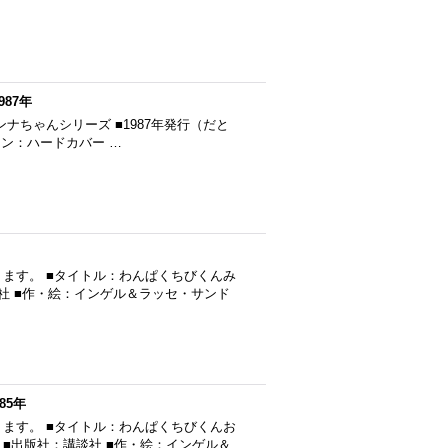
987年
※リラ・アンナちゃんシリーズ ■1987年発行（だと
ョン：ハードカバー …
ます。 ■タイトル：わんぱくちびくんみ
講談社 ■作・絵：インゲル＆ラッセ・サンド
85年
ます。 ■タイトル：わんぱくちびくんお
行 ■出版社：講談社 ■作・絵：インゲル＆