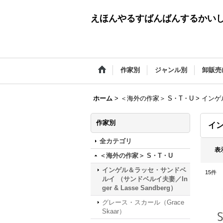
えほんやるすばんばんするかい
作家別
ジャンル別
卸販売
ホーム
>
＜海外の作家＞ S・T・U
>
インゲル
作家別
イン
全カテゴリ
表
＜海外の作家＞ S・T・U
インゲル＆ラッセ・サンドベ
15
件
ルイ （サンドベルイ夫妻／In
ger & Lasse Sandberg）
グレース・スカール（Grace
Skaar）