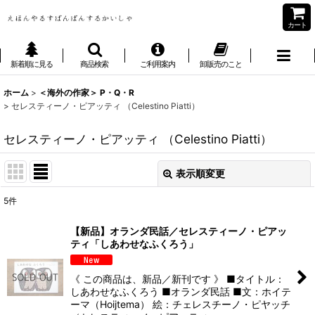
カート
新着順に見る
商品検索
ご利用案内
卸販売のこと
ホーム
>
＜海外の作家＞ P・Q・R
>
セレスティーノ・ピアッティ （Celestino Piatti）
セレスティーノ・ピアッティ （Celestino Piatti）
表示順変更
閉じる
5
件
表示数
:
【新品】オランダ民話／セレスティーノ・ピアッ
ティ「しあわせなふくろう」
並び順
:
《 この商品は、新品／新刊です 》 ■タイトル：
絞り込む
しあわせなふくろう ■オランダ民話 ■文：ホイテ
ーマ（Hoijtema） 絵：チェレスチーノ・ピヤッチ