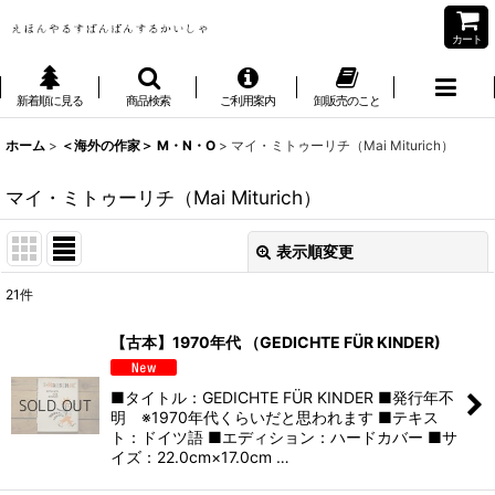
カート
新着順に見る
商品検索
ご利用案内
卸販売のこと
ホーム
>
＜海外の作家＞ M・N・O
>
マイ・ミトゥーリチ（Mai Miturich）
マイ・ミトゥーリチ（Mai Miturich）
表示順変更
閉じる
21
件
表示数
:
【古本】1970年代 （GEDICHTE FÜR KINDER)
並び順
:
■タイトル：GEDICHTE FÜR KINDER ■発行年不
明 ※1970年代くらいだと思われます ■テキス
絞り込む
ト：ドイツ語 ■エディション：ハードカバー ■サ
イズ：22.0cm×17.0cm …