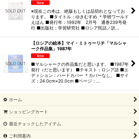
※現在この本は、絶版もしくは品切れとなってお
ります。 ■タイトル：ゆきむすめ ＊学研ワールド
えほん ■発行年：1992年 2月号 通巻239号発
行 ■出版社：学習研究社 ■ロシア民話／訳…
【ロシアの絵本】マイ・ミトゥーリチ「マルシャ
ーク作品集」1987年
■マルシャークの作品集だと思います。 ■1987年
発行（だと思います） ■テキスト：ロシア語 ■エ
ディション：ハードカバー ＊カバーなし。 ■サイ
ズ：24.0cm×20.0cm ■ページ：…
ホーム
ショッピングカート
最近チェックしたアイテム
ご利用案内