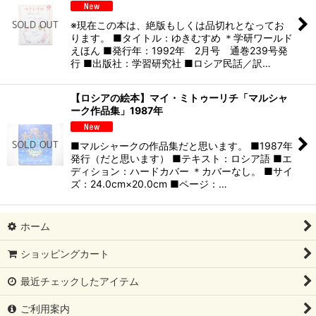
※現在この本は、絶版もしくは品切れとなってお
ります。 ■タイトル：ゆきむすめ ＊学研ワールド
えほん ■発行年：1992年 2月号 通巻239号発
行 ■出版社：学習研究社 ■ロシア民話／訳…
【ロシアの絵本】マイ・ミトゥーリチ「マルシャ
ーク作品集」1987年
■マルシャークの作品集だと思います。 ■1987年
発行（だと思います） ■テキスト：ロシア語 ■エ
ディション：ハードカバー ＊カバーなし。 ■サイ
ズ：24.0cm×20.0cm ■ページ：…
ホーム
ショッピングカート
最近チェックしたアイテム
ご利用案内