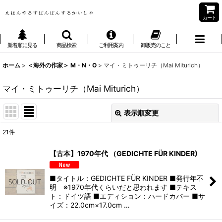
カート
新着順に見る
商品検索
ご利用案内
卸販売のこと
ホーム
>
＜海外の作家＞ M・N・O
>
マイ・ミトゥーリチ（Mai Miturich）
マイ・ミトゥーリチ（Mai Miturich）
表示順変更
閉じる
21
件
表示数
:
【古本】1970年代 （GEDICHTE FÜR KINDER)
並び順
:
■タイトル：GEDICHTE FÜR KINDER ■発行年不
明 ※1970年代くらいだと思われます ■テキス
絞り込む
ト：ドイツ語 ■エディション：ハードカバー ■サ
イズ：22.0cm×17.0cm …