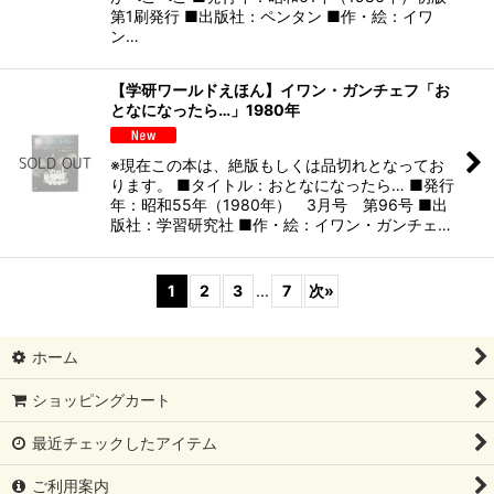
第1刷発行 ■出版社：ペンタン ■作・絵：イワ
ン…
【学研ワールドえほん】イワン・ガンチェフ「お
となになったら…」1980年
※現在この本は、絶版もしくは品切れとなってお
ります。 ■タイトル：おとなになったら… ■発行
年：昭和55年（1980年） 3月号 第96号 ■出
版社：学習研究社 ■作・絵：イワン・ガンチェ…
1
2
3
...
7
次
»
ホーム
ショッピングカート
最近チェックしたアイテム
ご利用案内