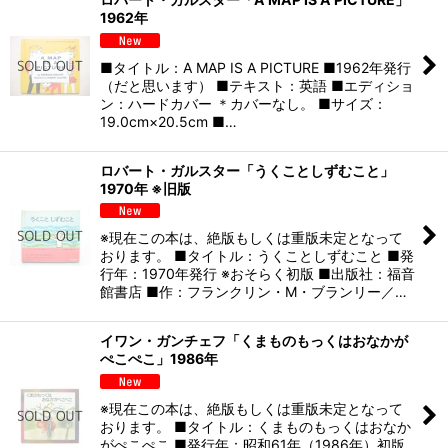
1962年
■タイトル：A MAP IS A PICTURE ■1962年発行
（だと思います） ■テキスト：英語 ■エディショ
ン：ハードカバー ＊カバーなし。 ■サイズ：
19.0cm×20.5cm ■…
ロバート・ガルスター「うくことしずむこと」
1970年 ※旧版
※現在この本は、絶版もしくは重版未定となって
おります。 ■タイトル：うくことしずむこと ■発
行年：1970年発行 ※おそらく初版 ■出版社：福音
館書店 ■作：フランクリン・M・ブランリー／…
イワン・ガンチェフ「くまものもっくはおなかが
ぺこぺこ」1986年
※現在この本は、絶版もしくは重版未定となって
おります。 ■タイトル：くまものもっくはおなか
がぺこぺこ ■発行年：昭和61年（1986年）初版