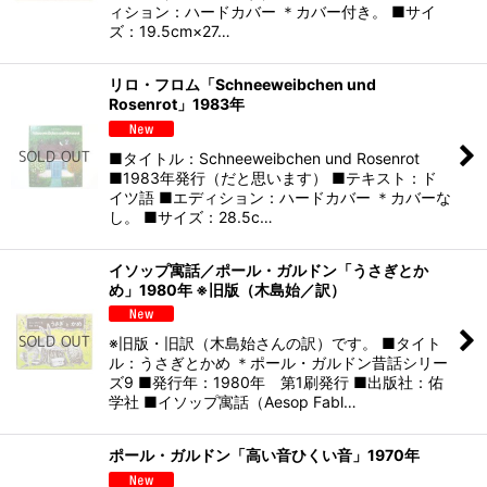
ィション：ハードカバー ＊カバー付き。 ■サイ
ズ：19.5cm×27…
リロ・フロム「Schneeweibchen und
Rosenrot」1983年
■タイトル：Schneeweibchen und Rosenrot
■1983年発行（だと思います） ■テキスト：ド
イツ語 ■エディション：ハードカバー ＊カバーな
し。 ■サイズ：28.5c…
イソップ寓話／ポール・ガルドン「うさぎとか
め」1980年 ※旧版（木島始／訳）
※旧版・旧訳（木島始さんの訳）です。 ■タイト
ル：うさぎとかめ ＊ポール・ガルドン昔話シリー
ズ9 ■発行年：1980年 第1刷発行 ■出版社：佑
学社 ■イソップ寓話（Aesop Fabl…
ポール・ガルドン「高い音ひくい音」1970年