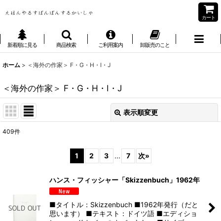
カート
新着順に見る
商品検索
ご利用案内
卸販売のこと
ホーム
>
＜海外の作家＞ F・G・H・I・J
＜海外の作家＞ F・G・H・I・J
表示順変更
閉じる
409
件
サブカテゴリ
:
1
2
3
...
7
次
»
表示数
:
ハンス・フィッシャー「Skizzenbuch」1962年
■タイトル：Skizzenbuch ■1962年発行（だと
並び順
:
思います） ■テキスト：ドイツ語 ■エディショ