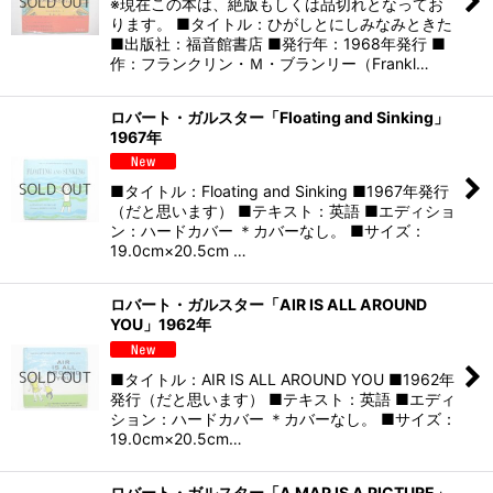
※現在この本は、絶版もしくは品切れとなってお
ります。 ■タイトル：ひがしとにしみなみときた
■出版社：福音館書店 ■発行年：1968年発行 ■
作：フランクリン・Ｍ・ブランリー（Frankl…
ロバート・ガルスター「Floating and Sinking」
1967年
■タイトル：Floating and Sinking ■1967年発行
（だと思います） ■テキスト：英語 ■エディショ
ン：ハードカバー ＊カバーなし。 ■サイズ：
19.0cm×20.5cm …
ロバート・ガルスター「AIR IS ALL AROUND
YOU」1962年
■タイトル：AIR IS ALL AROUND YOU ■1962年
発行（だと思います） ■テキスト：英語 ■エディ
ション：ハードカバー ＊カバーなし。 ■サイズ：
19.0cm×20.5cm…
ロバート・ガルスター「A MAP IS A PICTURE」