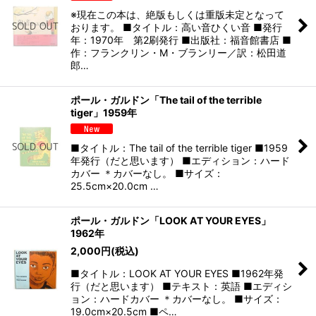
※現在この本は、絶版もしくは重版未定となって
おります。 ■タイトル：高い音ひくい音 ■発行
年：1970年 第2刷発行 ■出版社：福音館書店 ■
作：フランクリン・M・ブランリー／訳：松田道
郎…
ポール・ガルドン「The tail of the terrible
tiger」1959年
■タイトル：The tail of the terrible tiger ■1959
年発行（だと思います） ■エディション：ハード
カバー ＊カバーなし。 ■サイズ：
25.5cm×20.0cm …
ポール・ガルドン「LOOK AT YOUR EYES」
1962年
2,000
円
(税込)
■タイトル：LOOK AT YOUR EYES ■1962年発
行（だと思います） ■テキスト：英語 ■エディシ
ョン：ハードカバー ＊カバーなし。 ■サイズ：
19.0cm×20.5cm ■ペ…