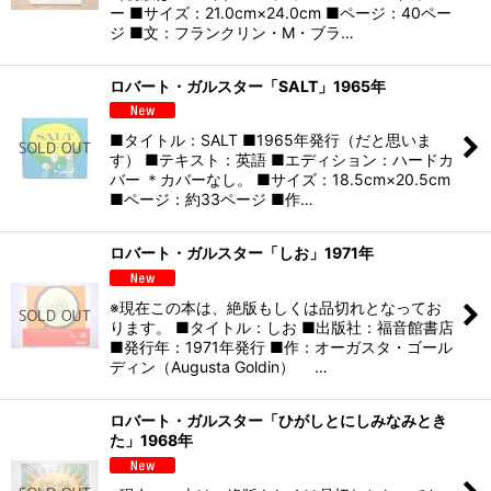
ー ■サイズ：21.0cm×24.0cm ■ページ：40ペー
ジ ■文：フランクリン・M・ブラ…
ロバート・ガルスター「SALT」1965年
■タイトル：SALT ■1965年発行（だと思いま
す） ■テキスト：英語 ■エディション：ハードカ
バー ＊カバーなし。 ■サイズ：18.5cm×20.5cm
■ページ：約33ページ ■作…
ロバート・ガルスター「しお」1971年
※現在この本は、絶版もしくは品切れとなってお
ります。 ■タイトル：しお ■出版社：福音館書店
■発行年：1971年発行 ■作：オーガスタ・ゴール
ディン（Augusta Goldin） …
ロバート・ガルスター「ひがしとにしみなみとき
た」1968年