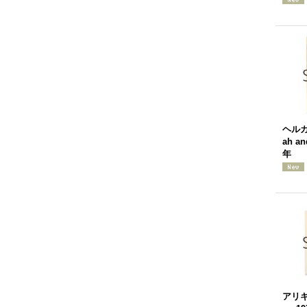
ヘルガ
ah an
年
アリキ「