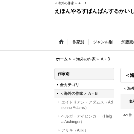
＜海外の作家＞ A・B
えほんやるすばんばんするかい
作家別
ジャンル別
卸販売
ホーム
>
＜海外の作家＞ A・B
作家別
＜海
全カテゴリ
＜海外
＜海外の作家＞ A・B
表
エイドリアン・アダムス（Ad
rienne Adams）
321
件
ヘルガ・アイヒンガー（Helg
a Aichinger）
アリキ（Aliki）