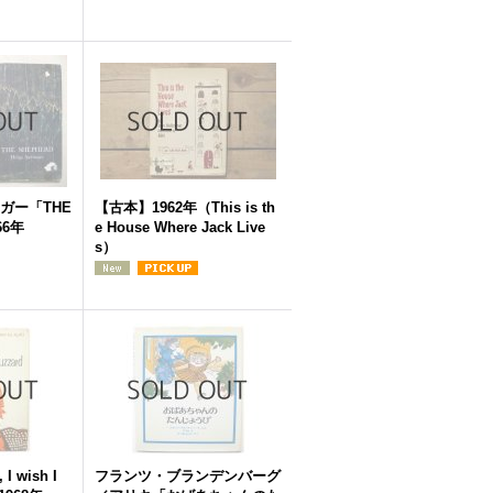
ガー「THE
【古本】1962年（This is th
66年
e House Where Jack Live
s）
 wish I
フランツ・ブランデンバーグ