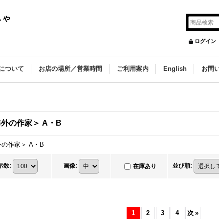
しゃ
ログイン
について
お店の場所／営業時間
ご利用案内
English
お問
外の作家＞ A・B
の作家＞ A・B
示数
:
画像
:
並び順
:
在庫あり
1
2
3
4
次
»