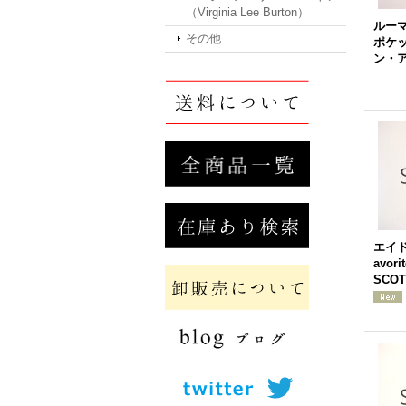
（Virginia Lee Burton）
ルー
その他
ポケ
ン・
エイ
avori
SCO