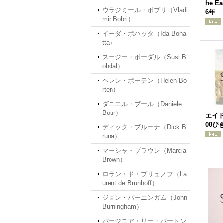
he Ea
ウラジミール・ボブリ（Vladi
6年
mir Bobri）
イーダ・ボハッタ（Ida Boha
tta）
スージー・ボーダル（Susi B
ohdal）
ヘレン・ボーテン（Helen Bo
rten）
ダニエル・ブール（Daniele
Bour）
エイ
00ぴ
ディック・ブルーナ（Dick B
runa）
マーシャ・ブラウン（Marcia
Brown）
ロラン・ド・ブリュノフ（La
urent de Brunhoff）
ジョン・バーニンガム（John
Burningham）
バージニア・リー・バートン