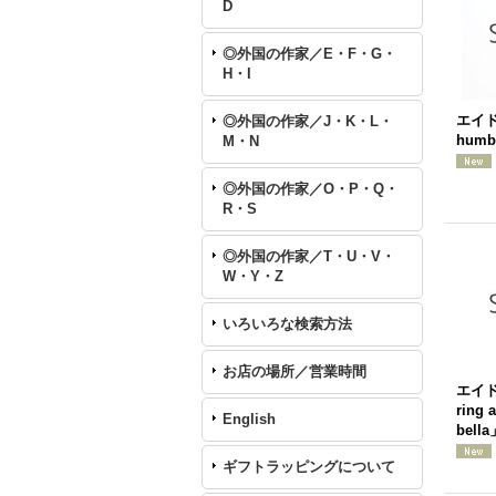
D
◎外国の作家／E・F・G・
H・I
エイ
◎外国の作家／J・K・L・
humb
M・N
◎外国の作家／O・P・Q・
R・S
◎外国の作家／T・U・V・
W・Y・Z
いろいろな検索方法
お店の場所／営業時間
エイ
ring a
English
bell
ギフトラッピングについて