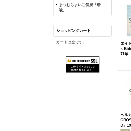
まつむらまいこ個展「暗
喩」
ショッピングカート
カートは空です。
エイ
r. Bi
71年
ヘルガ
GROS
D」19