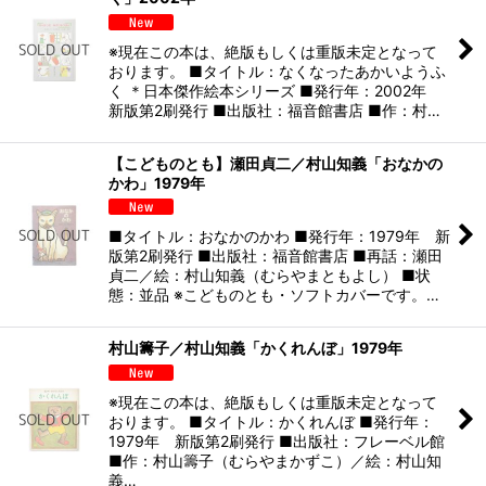
※現在この本は、絶版もしくは重版未定となって
おります。 ■タイトル：なくなったあかいようふ
く ＊日本傑作絵本シリーズ ■発行年：2002年
新版第2刷発行 ■出版社：福音館書店 ■作：村…
【こどものとも】瀬田貞二／村山知義「おなかの
かわ」1979年
■タイトル：おなかのかわ ■発行年：1979年 新
版第2刷発行 ■出版社：福音館書店 ■再話：瀬田
貞二／絵：村山知義（むらやまともよし） ■状
態：並品 ※こどものとも・ソフトカバーです。…
村山籌子／村山知義「かくれんぼ」1979年
※現在この本は、絶版もしくは重版未定となって
おります。 ■タイトル：かくれんぼ ■発行年：
1979年 新版第2刷発行 ■出版社：フレーベル館
■作：村山籌子（むらやまかずこ）／絵：村山知
義…