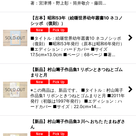
著：宮津博・野上彰・筒井敬介・藤田…
【古本】昭和53年（絵噺世界幼年叢書10 ネコノ
シッポ （復刻））
■タイトル：絵噺世界幼年叢書10 ネコノシッポ
（復刻） ■昭和53年発行（原本は昭和6年発行）
■エディション：ハードカバー ■サイズ
17.5cm×13.0cm ■ページ：68ページ ■著…
【新品】村山籌子作品集1 リボンときつねとゴム
まりと月
※この商品は、新品です。 ■タイトル：村山籌子
作品集1 リボンときつねとゴムまりと月 ■2011年
発行（初版は1997年発行） ■エディション：ハ
ードカバー ■サイズ：22.0cm×14.…
【新品】村山籌子作品集3 川へ おちた たまねぎさ
ん