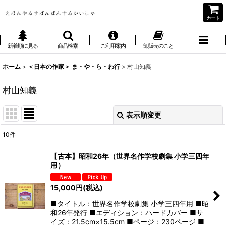
カート
新着順に見る
商品検索
ご利用案内
卸販売のこと
ホーム
>
＜日本の作家＞ ま・や・ら・わ行
>
村山知義
村山知義
表示順変更
閉じる
10
件
表示数
:
【古本】昭和26年（世界名作学校劇集 小学三四年
用）
並び順
:
15,000
円
(税込)
絞り込む
■タイトル：世界名作学校劇集 小学三四年用 ■昭
和26年発行 ■エディション：ハードカバー ■サ
イズ：21.5cm×15.5cm ■ページ：230ページ ■