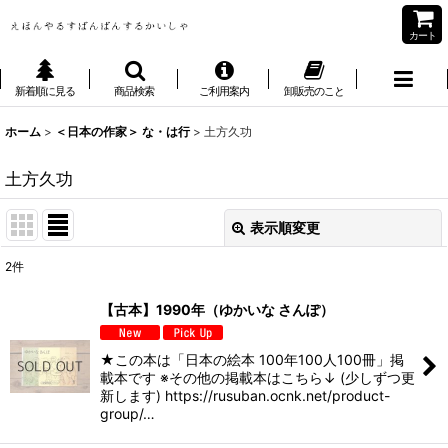
カート
新着順に見る
商品検索
ご利用案内
卸販売のこと
ホーム
>
＜日本の作家＞ な・は行
>
土方久功
土方久功
表示順変更
閉じる
2
件
表示数
:
【古本】1990年（ゆかいな さんぽ）
並び順
:
★この本は「日本の絵本 100年100人100冊」掲
載本です ※その他の掲載本はこちら↓ (少しずつ更
絞り込む
新します) https://rusuban.ocnk.net/product-
group/…