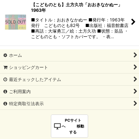
【こどものとも】土方久功「おおきなかぬー」
1963年
■タイトル：おおきなかぬー ■発行年：1963年
発行 こどものとも82号 ■出版社：福音館書店
■再話：大塚勇三／絵：土方久功 ■状態：並品 ・
こどものとも・ソフトカバーです。 ・表…
ホーム
ショッピングカート
最近チェックしたアイテム
ご利用案内
特定商取引法表示
PCサイト
へ 移動
する