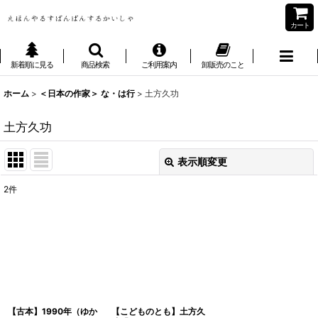
カート
新着順に見る
商品検索
ご利用案内
卸販売のこと
ホーム
>
＜日本の作家＞ な・は行
>
土方久功
土方久功
表示順変更
閉じる
2
件
表示数
:
並び順
:
絞り込む
【古本】1990年（ゆか
【こどものとも】土方久