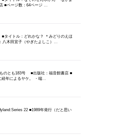
店 ■ページ数：64ページ …
 ■タイトル：どれかな？ ＊みどりのえほ
■作：八木田宜子（やぎたよしこ）…
ものとも183号 ■出版社：福音館書店 ■
に経年によるヤケ。 ・端…
 Kiddyland:Series 22 ■1989年発行（だと思い