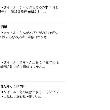
 ■タイトル：ジャックとまめの木 ＊母と
3年） 第17版発行 ■出版社：…
※旧版
 ■タイトル：とんがとぴんがのぷれぜん
 ■作：西内みなみ／絵：司修（つかさ…
 ■タイトル：まちへきたおに ＊創作えほ
作：長崎源之助／絵：司修（つかさ…
たち-」1977年
 ■タイトル：野の花は生きる -リディツ
行 ■出版社：童心社 ■作：いぬ…