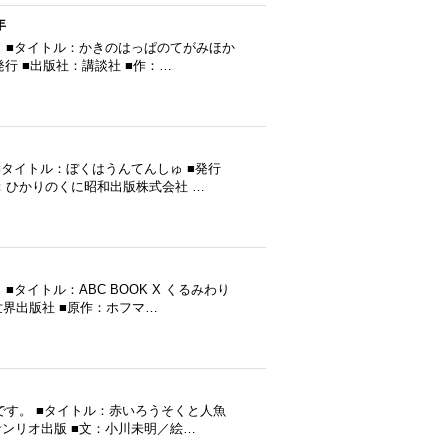
年
 ■タイトル：かきのはっぱのてがみほか
発行 ■出版社：講談社 ■作：…
タイトル：ぼくはうんてんしゅ ■発行
社：ひかりのくに昭和出版株式会社 …
イトル：ABC BOOK X くるみわり
：世界出版社 ■原作：ホフマ…
です。 ■タイトル：赤いろうそくと人魚
サンリオ出版 ■文：小川未明／絵…