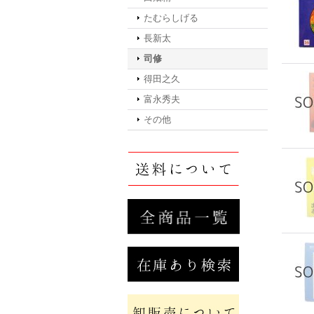
たむらしげる
長新太
司修
得田之久
富永秀夫
その他