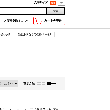
文字サイズ
:
0
カートの中身
新規登録はこちら
い合わせ
当店HPなど関連ページ
表示方法
:
なみだ -ラーゲルレーヴ《キリスト伝説集