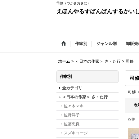
司修（つかさおさむ）
えほんやるすばんばんするかい
作家別
ジャンル別
卸販売
ホーム
>
＜日本の作家＞ さ・た行
>
司修
作家別
司
全カテゴリ
司修
＜日本の作家＞ さ・た行
表
佐々木マキ
佐野洋子
27
件
佐藤忠良
スズキコージ