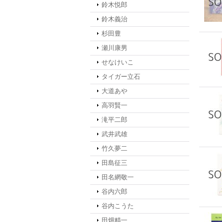
鈴木悦郎
鈴木義治
杉田豊
瀬川康男
せなけいこ
タイガー立石
大道あや
高羽賢一
滝平二郎
武井武雄
竹久夢二
田島征三
田名網敬一
谷内六郎
谷内こうた
田畑精一