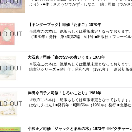
より》- ■作：さとうひでかず・しなこ 絵：司修（つかさ
【キンダーブック】司修「たまご」1970年
※現在この本は、絶版もしくは重版未定となっております。 
（1970年）発行 第7集第2編 5月号 ■出版社：フレーベ
大石真／司修「森のなかの青いうま」1973年
※現在この本は、絶版もしくは重版未定となっております。
絵童話シリーズ ■発行年：昭和48年（1973年） 新装初版
岸田今日子／司修「しろいことり」1981年
※現在この本は、絶版もしくは重版未定となっております。
はなしえほん1 ■発行年：昭和56年（1981年）発行 ■出版
小沢正／司修「ジャックとまめの木」1973年 ※ピクチャー