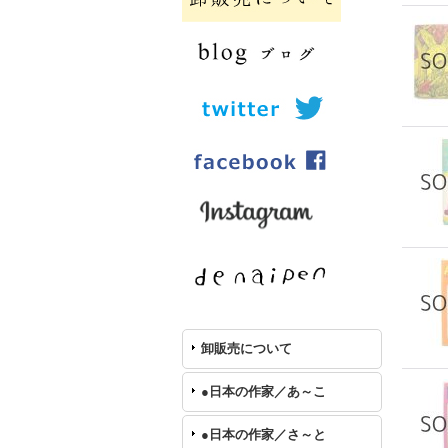
卸販売について
●日本の作家／あ～こ
●日本の作家／さ～と