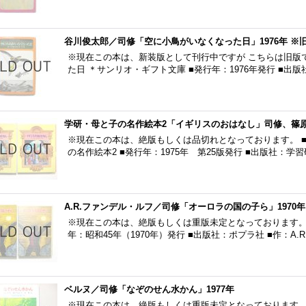
谷川俊太郎／司修「空に小鳥がいなくなった日」1976年 ※
※現在この本は、新装版として刊行中ですが こちらは旧版
た日 ＊サンリオ・ギフト文庫 ■発行年：1976年発行 ■出
学研・母と子の名作絵本2「イギリスのおはなし」司修、篠原
※現在この本は、絶版もしくは品切れとなっております。 
の名作絵本2 ■発行年：1975年 第25版発行 ■出版社：学
A.R.ファンデル・ルフ／司修「オーロラの国の子ら」1970年
※現在この本は、絶版もしくは重版未定となっております。 
年：昭和45年（1970年）発行 ■出版社：ポプラ社 ■作：A
ベルヌ／司修「なぞのせん水かん」1977年
※現在この本は、絶版もしくは重版未定となっております。