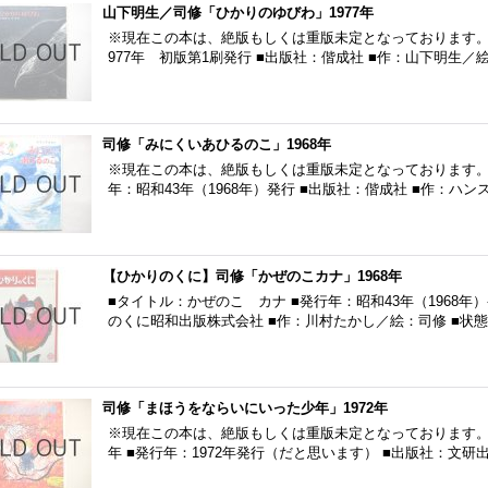
山下明生／司修「ひかりのゆびわ」1977年
※現在この本は、絶版もしくは重版未定となっております。 
977年 初版第1刷発行 ■出版社：偕成社 ■作：山下明生／
司修「みにくいあひるのこ」1968年
※現在この本は、絶版もしくは重版未定となっております。 
年：昭和43年（1968年）発行 ■出版社：偕成社 ■作：ハ
【ひかりのくに】司修「かぜのこカナ」1968年
■タイトル：かぜのこ カナ ■発行年：昭和43年（1968年
のくに昭和出版株式会社 ■作：川村たかし／絵：司修 ■状
司修「まほうをならいにいった少年」1972年
※現在この本は、絶版もしくは重版未定となっております。
年 ■発行年：1972年発行（だと思います） ■出版社：文