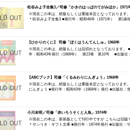
松谷みよ子全集3／司修「かきのはっぱのてがみほか」1971
※現在この本は、絶版もしくは重版未定となっております。
＊松谷みよ子全集3 ■発行年：昭和46年（1971年） 第1刷
【ひかりのくに】 司修「ぼくはうんてんしゅ」1968年
※現在この本は、絶版もしくは品切れとなっております。 ■
年：昭和43年発行（1968年） 第23巻 第10号 ■出版
【ABCブック】司修「くるみわりにんぎょう」1968年
※現在この本は、絶版もしくは重版未定となっております。 ■タ
にんぎょう ■発行年：昭和43年（1968年）発行 ■出版社
小川未明／司修「赤いろうそくと人魚」1974年
※現在この本は、新装版として刊行中ですが こちらは旧版
＊サンリオ・ギフト文庫 ■発行年：1974年発行 ■出版社：