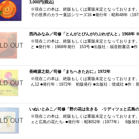
3,000円
(税込)
※現在この本は、絶版もしくは重版未定となっております。
子の世界のカラー童話シリーズ16 ■発行年：昭和48年（197
西内みなみ／司修「とんがとぴんがのぷれぜんと」1968年 
※現在この本は、絶版もしくは重版未定となっております。
と ■発行年：1968年発行 153号 ■出版社：福音館書店
長崎源之助／司修「まちへきたおに」1972年
※現在この本は、絶版もしくは重版未定となっております。
ん12 ■発行年：1972年 初版発行 ■出版社：偕成社 ■
いぬいとみこ／司修「野の花は生きる -リディツェと広島の花
※現在この本は、絶版もしくは重版未定となっております。
ェと広島の花たち- ■発行年：昭和52年（1977年） 6版発