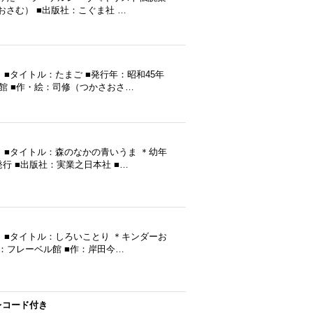
おさむ） ■出版社：こぐま社 …
■タイトル：たまご ■発行年：昭和45年
ル館 ■作・絵：司修（つかさおさ…
 ■タイトル：森のなかの青いうま ＊幼年
発行 ■出版社：実業之日本社 ■…
 ■タイトル：しろいことり ＊キンダーお
社：フレーベル館 ■作：岸田今…
レコード付き