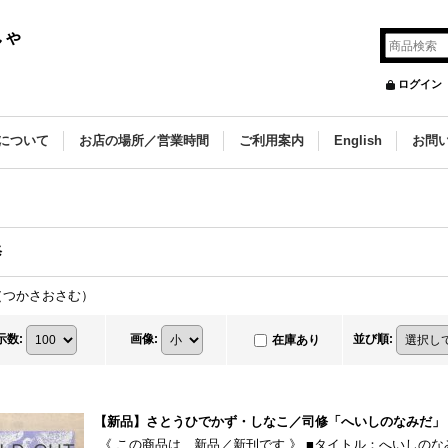
しゃ
ログイン
について
お店の場所／営業時間
ご利用案内
English
お問
修
（つかさおさむ）
示数
:
画像
:
並び順
:
在庫あり
【新品】さとうひでかず・しなこ／司修「へいしのなみだ」
《 この商品は、新品／新刊です 》 ■タイトル：へいしの