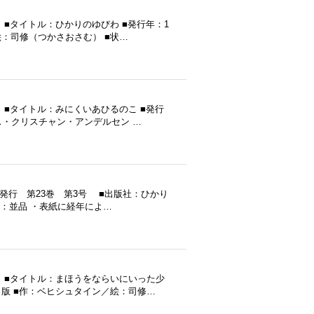
■タイトル：ひかりのゆびわ ■発行年：1
絵：司修（つかさおさむ） ■状…
■タイトル：みにくいあひるのこ ■発行
ンス・クリスチャン・アンデルセン …
）発行 第23巻 第3号 ■出版社：ひかり
態：並品 ・表紙に経年によ…
 ■タイトル：まほうをならいにいった少
研出版 ■作：ベヒシュタイン／絵：司修…