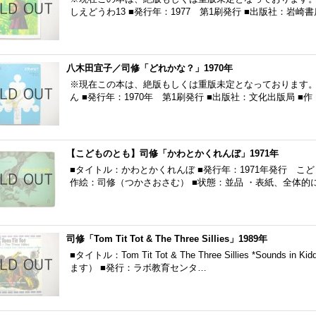
しえどうわ13 ■発行年：1977 第1刷発行 ■出版社：岩崎書
八木田宜子／司修「どれかな？」1970年
※現在この本は、絶版もしくは重版未定となっております。
ん ■発行年：1970年 第1刷発行 ■出版社：文化出版局 
【こどものとも】司修「かわとかくれんぼ」1971年
■タイトル：かわとかくれんぼ ■発行年：1971年発行 こど
作絵：司修（つかさおさむ） ■状態：並品 ・表紙、全体的
司修「Tom Tit Tot & The Three Sillies」1989年
■タイトル：Tom Tit Tot & The Three Sillies *Sounds in
ます） ■発行：ラボ教育センタ…