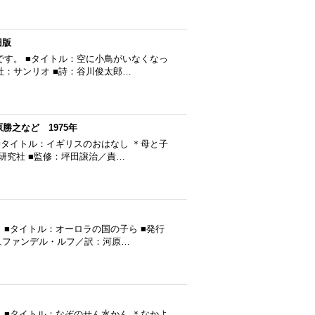
旧版
です。 ■タイトル：空に小鳥がいなくなっ
版社：サンリオ ■詩：谷川俊太郎…
勝之など 1975年
■タイトル：イギリスのおはなし ＊母と子
習研究社 ■監修：坪田譲治／責…
■タイトル：オーロラの国の子ら ■発行
.R.ファンデル・ルフ／訳：河原…
 ■タイトル：なぞのせん水かん ＊なかよ