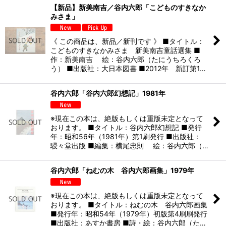
【新品】新美南吉／谷内六郎「こどものすきなか
みさま」
《 この商品は、新品／新刊です 》 ■タイトル：
こどものすきなかみさま 新美南吉童話選集 ■
作：新美南吉 絵：谷内六郎（たにうちろくろ
う） ■出版社：大日本図書 ■2012年 新訂第1…
谷内六郎「谷内六郎幻想記」1981年
※現在この本は、絶版もしくは重版未定となって
おります。 ■タイトル：谷内六郎幻想記 ■発行
年：昭和56年（1981年）第1刷発行 ■出版社：
駸々堂出版 ■編集：横尾忠則 絵：谷内六郎（…
谷内六郎「ねむの木 谷内六郎画集」1979年
※現在この本は、絶版もしくは重版未定となって
おります。 ■タイトル：ねむの木 谷内六郎画集
■発行年：昭和54年（1979年）初版第4刷刷発行
■出版社：あすか書房 ■詩・絵：谷内六郎（た…