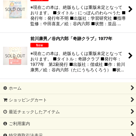
※現在この本は、絶版もしくは重版未定となって
おります。 ■タイトル：にっぽんのわらべうた ■
発行年：発行年不明 ■出版社：学習研究社 ■指導
監修：中田喜直／絵：谷内六郎 ■状態：並品 …
前川康男／谷内六郎「奇跡クラブ」1977年
※現在この本は、絶版もしくは重版未定となって
おります。 ■タイトル：奇跡クラブ ■発行年：
1977年 第2刷発行 ■出版社：偕成社 ■作：前川
康男／絵：谷内六郎（たにうちろくろう） ■状…
ホーム
ショッピングカート
最近チェックしたアイテム
ご利用案内
特定商取引法表示