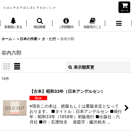
カート
新着順に見る
商品検索
ご利用案内
卸販売のこと
ホーム
>
＜日本の作家＞ さ・た行
>
谷内六郎
谷内六郎
表示順変更
閉じる
14
件
表示数
:
【古本】昭和33年（日本アンデルセン）
並び順
:
※現在この本は、絶版もしくは重版未定となって
おります。 ■タイトル：日本アンデルセン ■発行
絞り込む
年：昭和33年（1958年）初版発行 ■出版社：六
月社 ■作：石濱恒夫 扉題字：藤沢桓夫 …