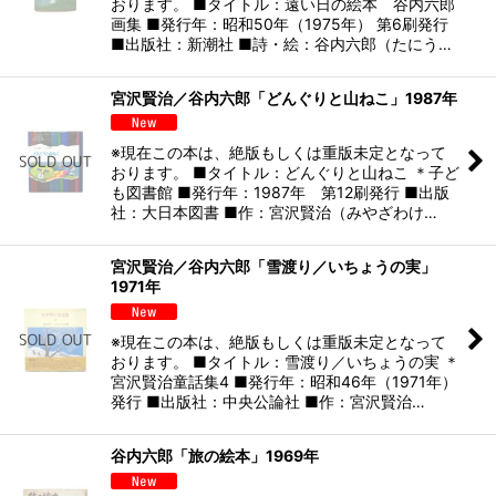
おります。 ■タイトル：遠い日の絵本 谷内六郎
画集 ■発行年：昭和50年（1975年） 第6刷発行
■出版社：新潮社 ■詩・絵：谷内六郎（たにう…
宮沢賢治／谷内六郎「どんぐりと山ねこ」1987年
※現在この本は、絶版もしくは重版未定となって
おります。 ■タイトル：どんぐりと山ねこ ＊子ど
も図書館 ■発行年：1987年 第12刷発行 ■出版
社：大日本図書 ■作：宮沢賢治（みやざわけ…
宮沢賢治／谷内六郎「雪渡り／いちょうの実」
1971年
※現在この本は、絶版もしくは重版未定となって
おります。 ■タイトル：雪渡り／いちょうの実 ＊
宮沢賢治童話集4 ■発行年：昭和46年（1971年）
発行 ■出版社：中央公論社 ■作：宮沢賢治…
谷内六郎「旅の絵本」1969年