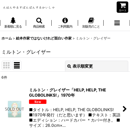
カート
新着順に見る
商品検索
ご利用案内
卸販売のこと
ホーム
>
絵本作家ではないけれど面白い作家
>
ミルトン・グレイザー
ミルトン・グレイザー
表示順変更
閉じる
6
件
表示数
:
ミルトン・グレイザー「HELP, HELP, THE
GLOBOLINKS!」1970年
並び順
:
■タイトル：HELP, HELP, THE GLOBOLINKS!
絞り込む
■1970年発行（だと思います） ■テキスト：英語
■エディション：ハードカバー ＊カバー付き。 ■
サイズ：26.0cm×…