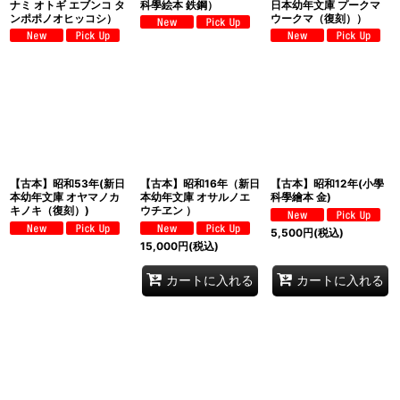
ナミ オトギ エブンコ タ
科學絵本 鉄鋼）
日本幼年文庫 プークマ
ンポポノオヒッコシ）
ウークマ（復刻））
【古本】昭和53年(新日
【古本】昭和16年（新日
【古本】昭和12年(小學
本幼年文庫 オヤマノカ
本幼年文庫 オサルノエ
科學繪本 金)
キノキ（復刻）)
ウチヱン ）
5,500
円
(税込)
15,000
円
(税込)
カートに入れる
カートに入れる