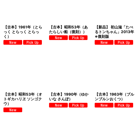
【古本】1961年（とら
【古本】昭和53年（あ
【新品】 初山滋「たべ
っく とらっく とらっ
たらしい船（復刻））
るトンちゃん」2013年
く）
※復刻版
【古本】昭和53年（オ
【古本】1990年（ゆか
【古本】1963年（ブル
トギカハリヱ ソンゴク
いな さんぽ）
ンブルンおくつ）
ウ）