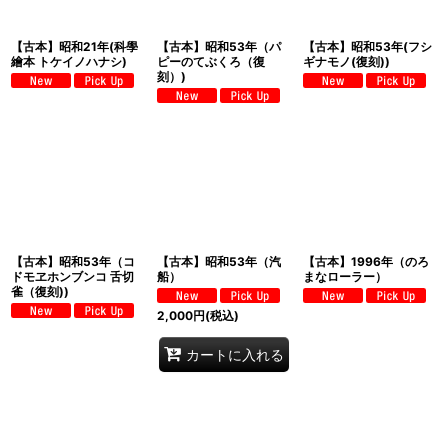
【古本】昭和21年(科學
【古本】昭和53年（パ
【古本】昭和53年(フシ
繪本 トケイノハナシ)
ピーのてぶくろ（復
ギナモノ(復刻))
刻）)
【古本】昭和53年（コ
【古本】昭和53年（汽
【古本】1996年（のろ
ドモヱホンブンコ 舌切
船）
まなローラー）
雀（復刻))
2,000
円
(税込)
カートに入れる