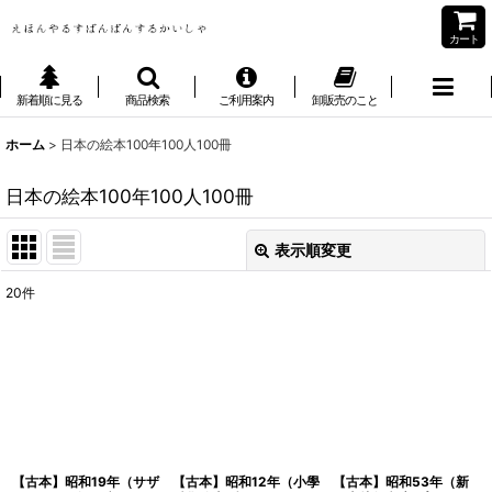
カート
新着順に見る
商品検索
ご利用案内
卸販売のこと
ホーム
>
日本の絵本100年100人100冊
日本の絵本100年100人100冊
表示順変更
閉じる
20
件
表示数
:
並び順
:
絞り込む
【古本】昭和19年（サザ
【古本】昭和12年（小學
【古本】昭和53年（新