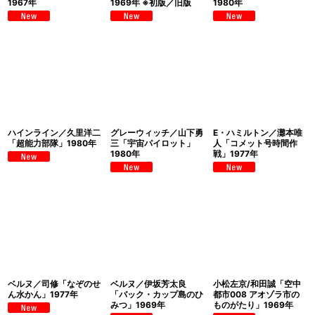
1967年
1969年 ※初版／旧版
1980年
ハインライン／久里洋二
グレーウィッチ／山下勇
E・ハミルトン／灘本唯
「超能力部隊」1980年
三「宇宙パイロット」
人「コメット号時間作
1980年
戦」1977年
ベルヌ／司修「なぞのせ
ベルヌ／伊坂芳太良
小松左京/和田誠「空中
ん水かん」1977年
「バック・カップ島のひ
都市008 アオゾラ市の
みつ」1969年
ものがたり」1969年