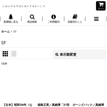
カート
新着順に見る
商品検索
ご利用案内
卸販売のこと
ホーム
>
SF
SF
表示順変更
閉じる
16
件
表示数
:
並び順
:
絞り込む
【古本】昭和39年（な
福島正実／真鍋博「21世
ガーンズバック／真鍋博