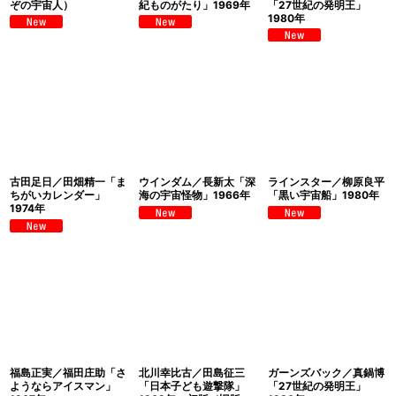
ぞの宇宙人）
紀ものがたり」1969年
「27世紀の発明王」
1980年
古田足日／田畑精一「ま
ウインダム／長新太「深
ラインスター／柳原良平
ちがいカレンダー」
海の宇宙怪物」1966年
「黒い宇宙船」1980年
1974年
福島正実／福田庄助「さ
北川幸比古／田島征三
ガーンズバック／真鍋博
ようならアイスマン」
「日本子ども遊撃隊」
「27世紀の発明王」