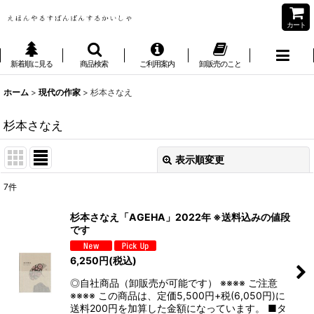
カート
新着順に見る
商品検索
ご利用案内
卸販売のこと
ホーム
>
現代の作家
>
杉本さなえ
杉本さなえ
表示順変更
閉じる
7
件
表示数
:
杉本さなえ「AGEHA」2022年 ※送料込みの値段
です
並び順
:
6,250
円
(税込)
絞り込む
◎自社商品（卸販売が可能です） ※※※※ ご注意
※※※※ この商品は、定価5,500円+税(6,050円)に
送料200円を加算した金額になっています。 ■タ