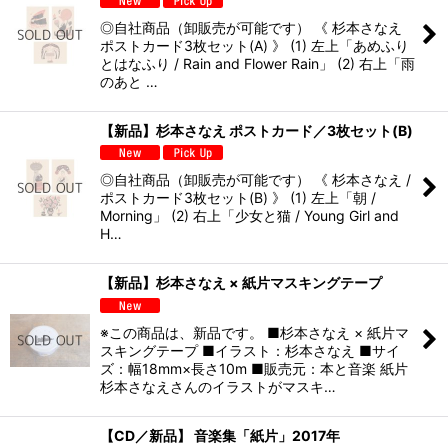
◎自社商品（卸販売が可能です） 《 杉本さなえ
ポストカード3枚セット(A) 》 (1) 左上「あめふり
とはなふり / Rain and Flower Rain」 (2) 右上「雨
のあと …
【新品】杉本さなえ ポストカード／3枚セット(B)
◎自社商品（卸販売が可能です） 《 杉本さなえ /
ポストカード3枚セット(B) 》 (1) 左上「朝 /
Morning」 (2) 右上「少女と猫 / Young Girl and
H…
【新品】杉本さなえ × 紙片マスキングテープ
※この商品は、新品です。 ■杉本さなえ × 紙片マ
スキングテープ ■イラスト：杉本さなえ ■サイ
ズ：幅18mm×長さ10m ■販売元：本と音楽 紙片
杉本さなえさんのイラストがマスキ…
【CD／新品】 音楽集「紙片」2017年