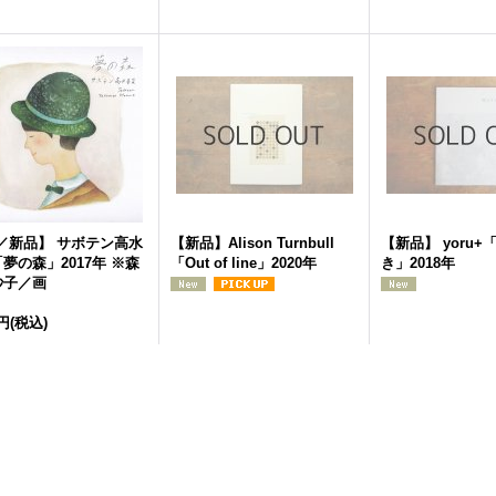
／新品】 サボテン高水
【新品】Alison Turnbull
【新品】 yoru+
夢の森」2017年 ※森
「Out of line」2020年
き」2018年
紗子／画
0円
(税込)