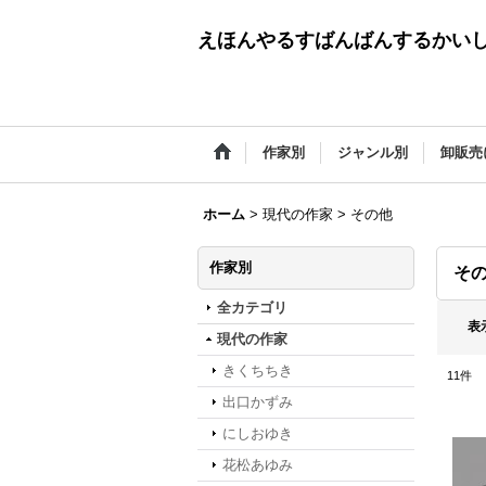
えほんやるすばんばんするかい
作家別
ジャンル別
卸販売
ホーム
>
現代の作家
>
その他
作家別
そ
全カテゴリ
表
現代の作家
きくちちき
11
件
出口かずみ
にしおゆき
花松あゆみ