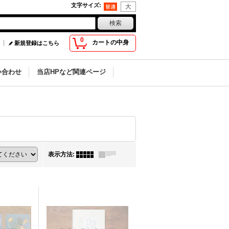
文字サイズ
:
0
カートの中身
新規登録はこちら
い合わせ
当店HPなど関連ページ
表示方法
: