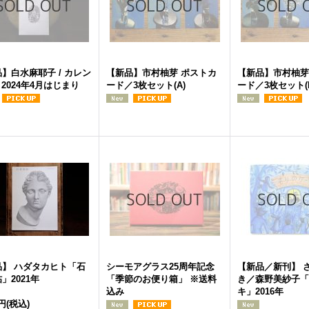
】白水麻耶子 / カレン
【新品】市村柚芽 ポストカ
【新品】市村柚芽
/ 2024年4月はじまり
ード／3枚セット(A)
ード／3枚セット(
品】 ハダタカヒト「石
シーモアグラス25周年記念
【新品／新刊】 
」2021年
「季節のお便り箱」 ※送料
き／森野美紗子「
込み
キ」2016年
0円
(税込)