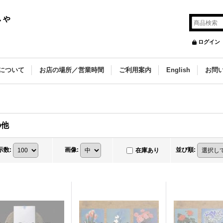
しゃ
ログイン
について
お店の場所／営業時間
ご利用案内
English
お問
の他
示数
:
画像
:
並び順
:
在庫あり