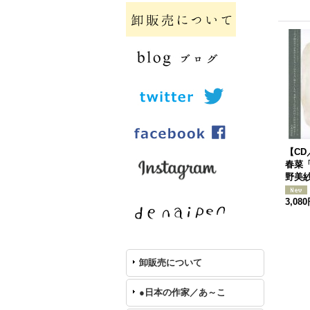
【CD
春菜「
野美
3,08
卸販売について
●日本の作家／あ～こ