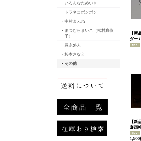
いろんなためいき
トラネコボンボン
中村まふね
まつむらまいこ（松村真依
【新品
子）
ダー 
豊永盛人
杉本さなえ
その他
【新
膏画帖
1,50