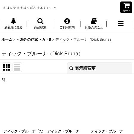
カート
新着順に見る
商品検索
ご利用案内
卸販売のこと
ホーム
>
＜海外の作家＞ A・B
>
ディック・ブルーナ（Dick Bruna）
ディック・ブルーナ（Dick Bruna）
表示順変更
閉じる
5
件
表示数
:
並び順
:
絞り込む
ディック・ブルーナ「だ
ディック・ブルーナ
ディック・ブルーナ