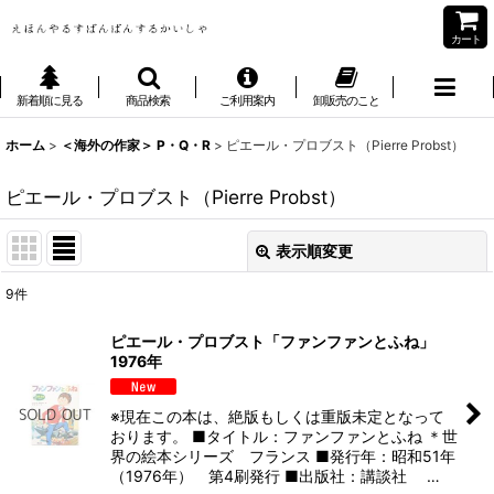
カート
新着順に見る
商品検索
ご利用案内
卸販売のこと
ホーム
>
＜海外の作家＞ P・Q・R
>
ピエール・プロブスト（Pierre Probst）
ピエール・プロブスト（Pierre Probst）
表示順変更
閉じる
9
件
表示数
:
ピエール・プロブスト「ファンファンとふね」
1976年
並び順
:
※現在この本は、絶版もしくは重版未定となって
絞り込む
おります。 ■タイトル：ファンファンとふね ＊世
界の絵本シリーズ フランス ■発行年：昭和51年
（1976年） 第4刷発行 ■出版社：講談社 …