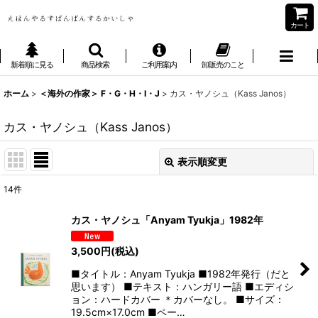
カート
新着順に見る
商品検索
ご利用案内
卸販売のこと
ホーム
>
＜海外の作家＞ F・G・H・I・J
>
カス・ヤノシュ（Kass Janos）
カス・ヤノシュ（Kass Janos）
表示順変更
閉じる
14
件
表示数
:
カス・ヤノシュ「Anyam Tyukja」1982年
並び順
:
3,500
円
(税込)
■タイトル：Anyam Tyukja ■1982年発行（だと
絞り込む
思います） ■テキスト：ハンガリー語 ■エディシ
ョン：ハードカバー ＊カバーなし。 ■サイズ：
19.5cm×17.0cm ■ペー…