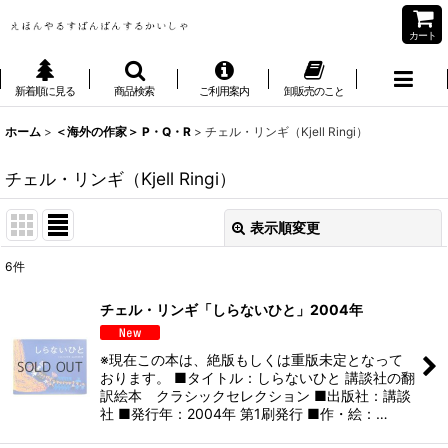
カート
新着順に見る
商品検索
ご利用案内
卸販売のこと
ホーム
>
＜海外の作家＞ P・Q・R
>
チェル・リンギ（Kjell Ringi）
チェル・リンギ（Kjell Ringi）
表示順変更
閉じる
6
件
表示数
:
チェル・リンギ「しらないひと」2004年
並び順
:
※現在この本は、絶版もしくは重版未定となって
おります。 ■タイトル：しらないひと 講談社の翻
絞り込む
訳絵本 クラシックセレクション ■出版社：講談
社 ■発行年：2004年 第1刷発行 ■作・絵：…