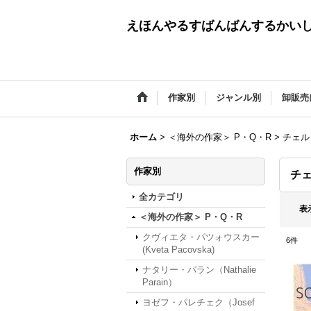
えほんやるすばんばんするかい
作家別
ジャンル別
卸販売
ホーム
>
＜海外の作家＞ P・Q・R
>
チェル・
作家別
チェ
全カテゴリ
表
＜海外の作家＞ P・Q・R
クヴィエタ・パツォウスカー
6
件
(Kveta Pacovska)
ナタリー・パラン（Nathalie
Parain）
ヨゼフ・パレチェク（Josef