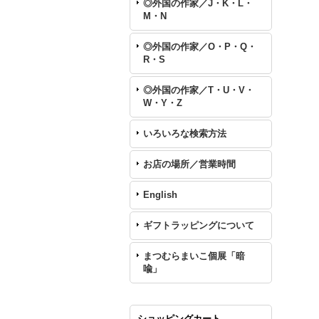
◎外国の作家／J・K・L・
M・N
◎外国の作家／O・P・Q・
R・S
◎外国の作家／T・U・V・
W・Y・Z
いろいろな検索方法
お店の場所／営業時間
English
ギフトラッピングについて
まつむらまいこ個展「暗
喩」
ショッピングカート