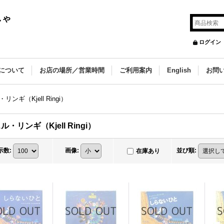
しゃ
ログイン
について
お店の場所／営業時間
ご利用案内
English
お問
リンギ（Kjell Ringi）
ル・リンギ（Kjell Ringi）
示数
:
画像
:
並び順
:
在庫あり