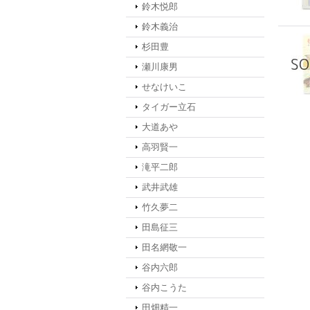
鈴木悦郎
鈴木義治
杉田豊
瀬川康男
せなけいこ
タイガー立石
大道あや
高羽賢一
滝平二郎
武井武雄
竹久夢二
田島征三
田名網敬一
谷内六郎
谷内こうた
田畑精一