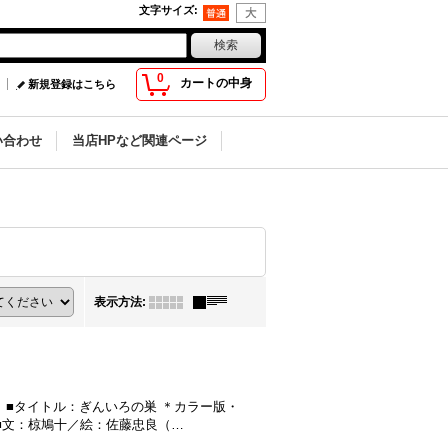
文字サイズ
:
0
カートの中身
新規登録はこちら
い合わせ
当店HPなど関連ページ
表示方法
:
 ■タイトル：ぎんいろの巣 ＊カラー版・
社 ■文：椋鳩十／絵：佐藤忠良（…