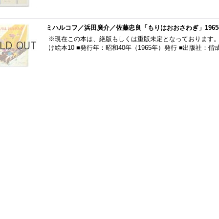
ミハルコフ／浜田廣介／佐藤忠良「もりはおおさわぎ」1965
※現在この本は、絶版もしくは重版未定となっております。
け絵本10 ■発行年：昭和40年（1965年）発行 ■出版社：偕