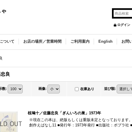
しゃ
ログイン
について
お店の場所／営業時間
ご利用案内
English
お問
良
藤忠良
示数
:
画像
:
並び順
:
在庫あり
椋鳩十／佐藤忠良「ぎんいろの巣」1973年
※現在この本は、絶版もしくは重版未定となっております。
創作えばなし11 ■発行年：1973年発行 ■出版社：ポプラ