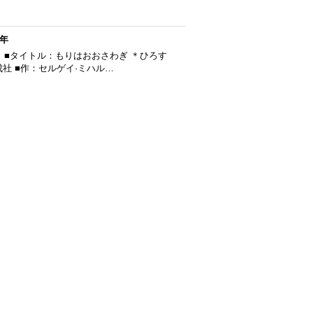
年
 ■タイトル：もりはおおさわぎ ＊ひろす
成社 ■作：セルゲイ·ミハル…