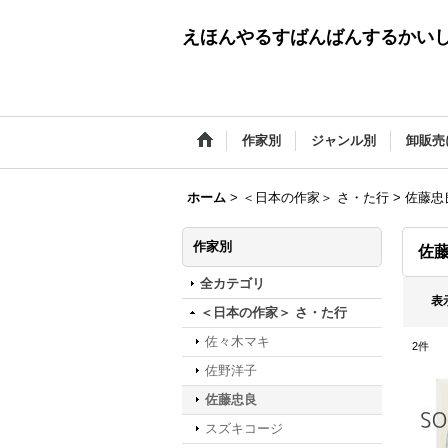
えほんやるすばんばんするかい
作家別
ジャンル別
卸販売
ホーム
>
＜日本の作家＞ さ・た行
>
佐藤忠
作家別
佐
全カテゴリ
表
＜日本の作家＞ さ・た行
佐々木マキ
2
件
佐野洋子
佐藤忠良
スズキコージ