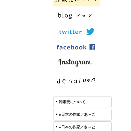
卸販売について
●日本の作家／あ～こ
●日本の作家／さ～と