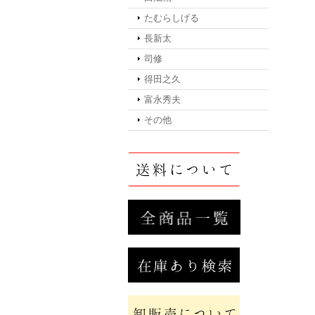
たむらしげる
長新太
司修
得田之久
富永秀夫
その他