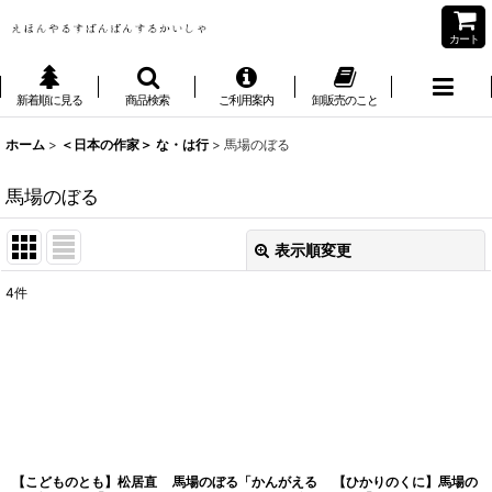
カート
新着順に見る
商品検索
ご利用案内
卸販売のこと
ホーム
>
＜日本の作家＞ な・は行
>
馬場のぼる
馬場のぼる
表示順変更
閉じる
4
件
表示数
:
並び順
:
絞り込む
【こどものとも】松居直
馬場のぼる「かんがえる
【ひかりのくに】馬場の