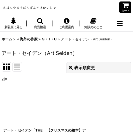
カート
新着順に見る
商品検索
ご利用案内
卸販売のこと
ホーム
>
＜海外の作家＞ S・T・U
>
アート・セイデン（Art Seiden）
アート・セイデン（Art Seiden）
表示順変更
閉じる
2
件
表示数
:
並び順
:
絞り込む
アート・セイデン「THE
【クリスマスの絵本】ア