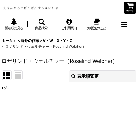
カート
新着順に見る
商品検索
ご利用案内
卸販売のこと
ホーム
>
＜海外の作家＞V・W・X・Y・Z
>
ロザリンド・ウェルチャー（Rosalind Welcher）
ロザリンド・ウェルチャー（Rosalind Welcher）
表示順変更
閉じる
15
件
表示数
:
並び順
:
絞り込む