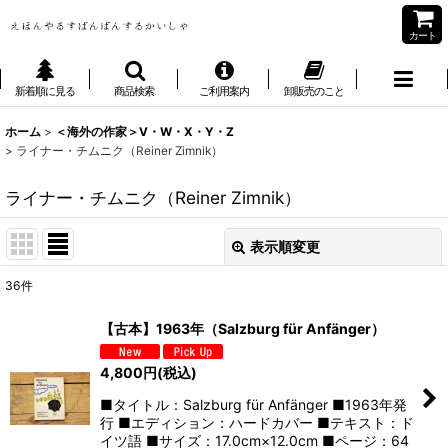
カート
新着順に見る
商品検索
ご利用案内
卸販売のこと
ホーム
>
＜海外の作家＞V・W・X・Y・Z
>
ライナー・チムニク（Reiner Zimnik）
ライナー・チムニク（Reiner Zimnik）
表示順変更
閉じる
36
件
表示数
:
【古本】1963年（Salzburg für Anfänger）
並び順
:
4,800
円
(税込)
■タイトル：Salzburg für Anfänger ■1963年発
絞り込む
行 ■エディション：ハードカバー ■テキスト：ド
イツ語 ■サイズ：17.0cm×12.0cm ■ページ：64