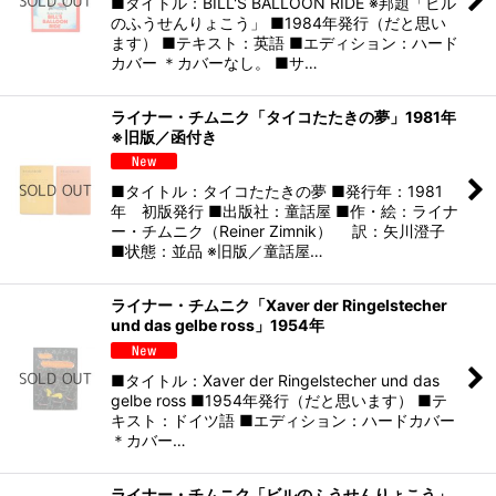
■タイトル：BILL'S BALLOON RIDE ※邦題「ビル
のふうせんりょこう」 ■1984年発行（だと思い
ます） ■テキスト：英語 ■エディション：ハード
カバー ＊カバーなし。 ■サ…
ライナー・チムニク「タイコたたきの夢」1981年
※旧版／函付き
■タイトル：タイコたたきの夢 ■発行年：1981
年 初版発行 ■出版社：童話屋 ■作・絵：ライナ
ー・チムニク（Reiner Zimnik） 訳：矢川澄子
■状態：並品 ※旧版／童話屋…
ライナー・チムニク「Xaver der Ringelstecher
und das gelbe ross」1954年
■タイトル：Xaver der Ringelstecher und das
gelbe ross ■1954年発行（だと思います） ■テ
キスト：ドイツ語 ■エディション：ハードカバー
＊カバー…
ライナー・チムニク「ビルのふうせんりょこう」